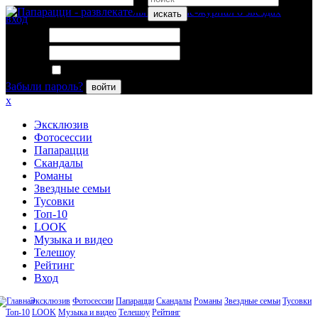
искать
вход
Логин:
Пароль:
Запомнить меня
Забыли пароль?
войти
x
Эксклюзив
Фотосессии
Папарацци
Скандалы
Романы
Звездные семьи
Тусовки
Топ-10
LOOK
Музыка и видео
Телешоу
Рейтинг
Вход
Эксклюзив
Фотосессии
Папарацци
Скандалы
Романы
Звездные семьи
Тусовки
Топ-10
LOOK
Музыка и видео
Телешоу
Рейтинг