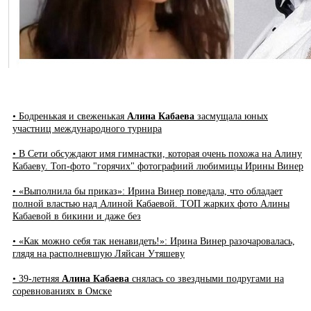
• Бодренькая и свеженькая
Алина Кабаева
засмущала юных
участниц международного турнира
• В Сети обсуждают имя гимнастки, которая очень похожа на Алину
Кабаеву. Топ-фото "горячих" фотографиий любимицы Ирины Винер
• «Выполнила бы приказ»: Ирина Винер поведала, что обладает
полной властью над Алиной Кабаевой. ТОП жарких фото Алины
Кабаевой в бикини и даже без
• «Как можно себя так ненавидеть!»: Ирина Винер разочаровалась,
глядя на располневшую Ляйсан Утяшеву
• 39-летняя
Алина Кабаева
снялась со звездными подругами на
соревнованиях в Омске