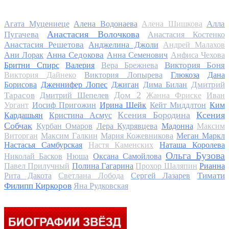
Алла
Агата Муцениеце
Алена Водонаева
Алена Шишкова
Анастасия Волочкова
Пугачева
Анастасия Костенко
Анастасия Решетова
Анджелина Джоли
Андрей Малахов
Анна Седокова
Ани Лорак
Анна Семенович
Анфиса Чехова
Виктория Боня
Бритни Спирс
Валерия
Вера Брежнева
Виктория Дайнеко
Виктория Лопырева
Глюкоза
Дана
Дмитрий
Борисова
Дженнифер Лопес
Джиган
Дима Билан
Дом 2
Тарасов
Дмитрий Шепелев
Жанна Фриске
Иван
Ургант
Иосиф Пригожин
Ирина Шейк
Кейт Миддлтон
Ким
Ксения Бородина
Ксения
Кардашьян
Кристина Асмус
Собчак
Курбан Омаров
Лера Кудрявцева
Мадонна
Максим
Виторган
Максим Галкин
Мария Кожевникова
Меган Маркл
Настасья Самбурская
Настя Каменских
Наташа Королева
Ольга Бузова
Николай Басков
Нюша
Оксана Самойлова
Павел Прилучный
Полина Гагарина
Прохор Шаляпин
Рианна
Тимати
Рита Дакота
Светлана Лобода
Сергей Лазарев
Филипп Киркоров
Яна Рудковская