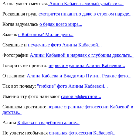
А она умеет смеяться:
Алина Кабаева - милый улыбасик...
Роскошная грудь
смотрится пикантно даже в строгом наряде...
Когда задумалась
о бедах всего мира...
Зажечь
с Кобзоном? Милое дело...
Смешные и
неудачные фото Алины Кабаевой...
Фотографии
Алины Кабаевой в нарядах с глубоким декольте...
Говорить не принято:
первый мужчина Алины Кабаевой...
О главном:
Алина Кабаева и Владимир Путин. Редкие фото...
Так вот почему:
"гибкие" фото Алины Кабаевой...
Именно эту фото называют
самой эффектной...
Слишком креативно:
первые странные фотосессии Кабаевой в
детстве...
Алина
Кабаева в свадебном салоне...
Не узнать: необычная
стильная фотосессия Кабаевой...