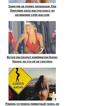
Заметив на пляже папарацци, Ева
Лонгория дала мастер класс по
натиранию себя маслом
Ветер распахнул комбинезон Брукс
Надер, но это её не смутило
Рианна устроила приватный танец, но