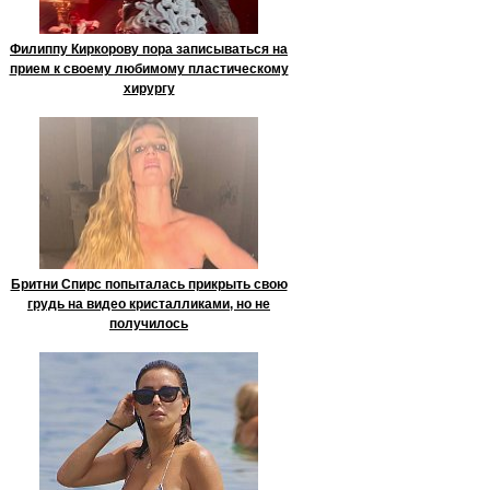
Филиппу Киркорову пора записываться на
прием к своему любимому пластическому
хирургу
Бритни Спирс попыталась прикрыть свою
грудь на видео кристалликами, но не
получилось