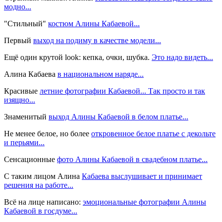
модно...
"Стильный"
костюм Алины Кабаевой...
Первый
выход на подиму в качестве модели...
Ещё один крутой look: кепка, очки, шубка.
Это надо видеть...
Алина Кабаева
в национальном наряде...
Красивые
летние фотографии Кабаевой... Так просто и так
изящно...
Знаменитый
выход Алины Кабаевой в белом платье...
Не менее белое, но более
откровенное белое платье с декольте
и перьями...
Сенсационные
фото Алины Кабаевой в свадебном платье...
С таким лицом Алина
Кабаева выслушивает и принимает
решения на работе...
Всё на лице написано:
эмоциональные фотографии Алины
Кабаевой в госдуме...