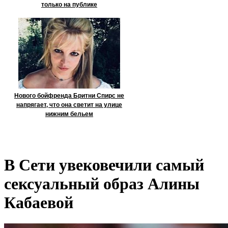
только на публике
Нового бойфренда Бритни Спирс не
напрягает, что она светит на улице
нижним бельем
В Сети увековечили самый
сексуальный образ Алины
Кабаевой