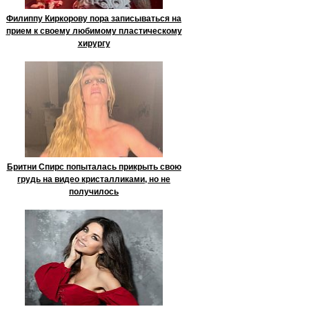
Филиппу Киркорову пора записываться на
прием к своему любимому пластическому
хирургу
Бритни Спирс попыталась прикрыть свою
грудь на видео кристалликами, но не
получилось