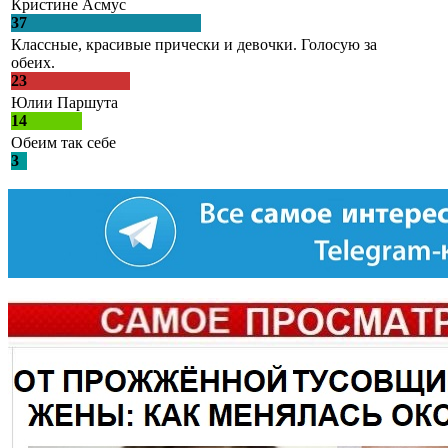
Кристине Асмус
37
Классные, красивые прически и девочки. Голосую за
обеих.
23
Юлии Паршута
14
Обеим так себе
3