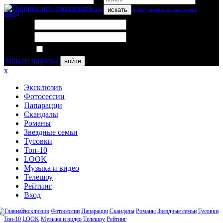
искать
вход
Логин:
Пароль:
Запомнить меня
Забыли пароль?
войти
x
Эксклюзив
Фотосессии
Папарацци
Скандалы
Романы
Звездные семьи
Тусовки
Топ-10
LOOK
Музыка и видео
Телешоу
Рейтинг
Вход
Эксклюзив
Фотосессии
Папарацци
Скандалы
Романы
Звездные семьи
Тусовки
Топ-10
LOOK
Музыка и видео
Телешоу
Рейтинг