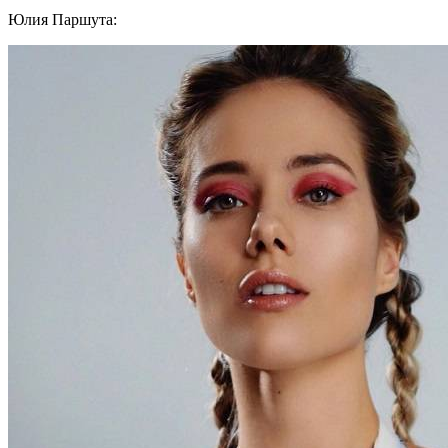
Юлия Паршута: