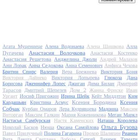
Алла
Агата Муцениеце
Алена Водонаева
Алена Шишкова
Анастасия Волочкова
Пугачева
Анастасия Костенко
Анастасия Решетова
Анджелина Джоли
Андрей Малахов
Анна Седокова
Ани Лорак
Анна Семенович
Анфиса Чехова
Виктория Боня
Бритни Спирс
Валерия
Вера Брежнева
Виктория Дайнеко
Виктория Лопырева
Глюкоза
Дана
Дмитрий
Борисова
Дженнифер Лопес
Джиган
Дима Билан
Дом 2
Тарасов
Дмитрий Шепелев
Жанна Фриске
Иван
Ургант
Иосиф Пригожин
Ирина Шейк
Кейт Миддлтон
Ким
Ксения Бородина
Ксения
Кардашьян
Кристина Асмус
Собчак
Курбан Омаров
Лера Кудрявцева
Мадонна
Максим
Виторган
Максим Галкин
Мария Кожевникова
Меган Маркл
Настасья Самбурская
Настя Каменских
Наташа Королева
Ольга Бузова
Николай Басков
Нюша
Оксана Самойлова
Павел Прилучный
Полина Гагарина
Прохор Шаляпин
Рианна
Тимати
Рита Дакота
Светлана Лобода
Сергей Лазарев