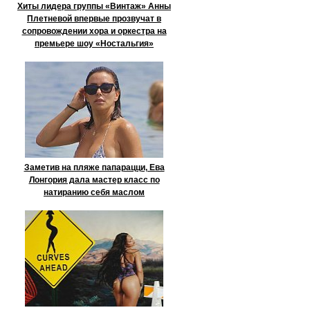
Хиты лидера группы «Винтаж» Анны
Плетневой впервые прозвучат в
сопровождении хора и оркестра на
премьере шоу «Ностальгия»
Заметив на пляже папарацци, Ева
Лонгория дала мастер класс по
натиранию себя маслом