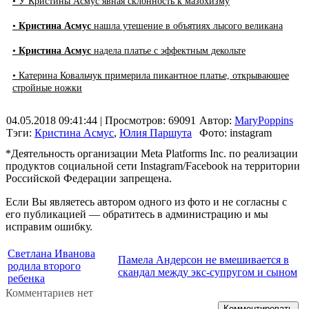
• У Кристины Асмус явная склонность к мазохизму
•
Кристина Асмус
нашла утешение в объятиях лысого великана
•
Кристина Асмус
надела платье с эффектным декольте
• Катерина Ковальчук примерила пикантное платье, открывающее
стройные ножки
04.05.2018 09:41:44
| Просмотров: 69091
Автор:
MaryPoppins
Тэги:
Кристина Асмус
,
Юлия Паршута
Фото: instagram
*Деятельность организации Meta Platforms Inc. по реализации
продуктов социальной сети Instagram/Facebook на территории
Российской Федерации запрещена.
Если Вы являетесь автором одного из фото и не согласны с
его публикацией — обратитесь в администрацию и мы
исправим ошибку.
Светлана Иванова
Памела Андерсон не вмешивается в
родила второго
скандал между экс-супругом и сыном
ребенка
Комментариев нет
Комментировать