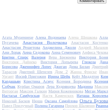
Комментировать
Алла
Агата Муцениеце
Алена Водонаева
Алена Шишкова
Анастасия Волочкова
Пугачева
Анастасия Костенко
Анастасия Решетова
Анджелина Джоли
Андрей Малахов
Анна Седокова
Ани Лорак
Анна Семенович
Анфиса Чехова
Виктория Боня
Бритни Спирс
Валерия
Вера Брежнева
Виктория Дайнеко
Виктория Лопырева
Глюкоза
Дана
Дмитрий
Борисова
Дженнифер Лопес
Джиган
Дима Билан
Дом 2
Тарасов
Дмитрий Шепелев
Жанна Фриске
Иван
Ургант
Иосиф Пригожин
Ирина Шейк
Кейт Миддлтон
Ким
Ксения Бородина
Ксения
Кардашьян
Кристина Асмус
Собчак
Курбан Омаров
Лера Кудрявцева
Мадонна
Максим
Виторган
Максим Галкин
Мария Кожевникова
Меган Маркл
Настасья Самбурская
Настя Каменских
Наташа Королева
Ольга Бузова
Николай Басков
Нюша
Оксана Самойлова
Павел Прилучный
Полина Гагарина
Прохор Шаляпин
Рианна