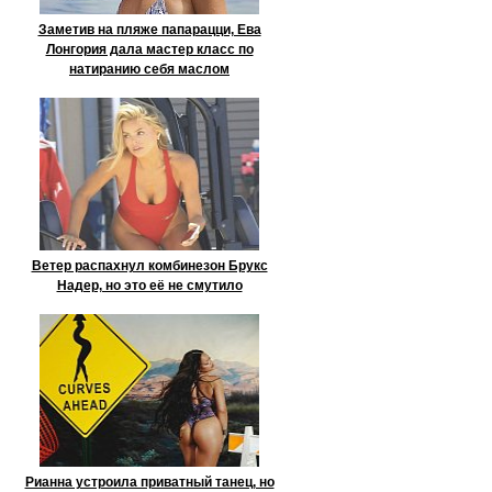
Заметив на пляже папарацци, Ева
Лонгория дала мастер класс по
натиранию себя маслом
Ветер распахнул комбинезон Брукс
Надер, но это её не смутило
Рианна устроила приватный танец, но