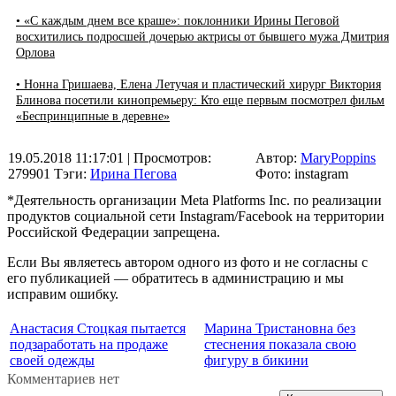
• «С каждым днем все краше»: поклонники Ирины Пеговой
восхитились подросшей дочерью актрисы от бывшего мужа Дмитрия
Орлова
• Нонна Гришаева, Елена Летучая и пластический хирург Виктория
Блинова посетили кинопремьеру: Кто еще первым посмотрел фильм
«Беспринципные в деревне»
19.05.2018 11:17:01
| Просмотров:
Автор:
MaryPoppins
279901
Тэги:
Ирина Пегова
Фото: instagram
*Деятельность организации Meta Platforms Inc. по реализации
продуктов социальной сети Instagram/Facebook на территории
Российской Федерации запрещена.
Если Вы являетесь автором одного из фото и не согласны с
его публикацией — обратитесь в администрацию и мы
исправим ошибку.
Анастасия Стоцкая пытается
Марина Тристановна без
подзаработать на продаже
стеснения показала свою
своей одежды
фигуру в бикини
Комментариев нет