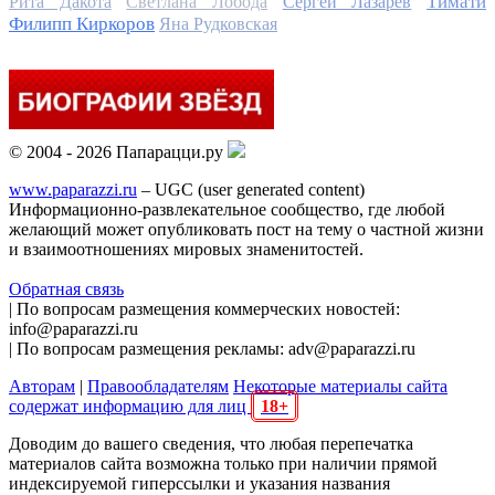
Тимати
Рита Дакота
Светлана Лобода
Сергей Лазарев
Филипп Киркоров
Яна Рудковская
© 2004 - 2026 Папарацци.ру
www.paparazzi.ru
– UGC (user generated content)
Информационно-развлекательное сообщество, где любой
желающий может опубликовать пост на тему о частной жизни
и взаимоотношениях мировых знаменитостей.
Обратная связь
| По вопросам размещения коммерческих новостей:
info@paparazzi.ru
| По вопросам размещения рекламы: adv@paparazzi.ru
Авторам
|
Правообладателям
Некоторые материалы сайта
содержат информацию для лиц
18+
Доводим до вашего сведения, что любая перепечатка
материалов сайта возможна только при наличии прямой
индексируемой гиперссылки и указания названия