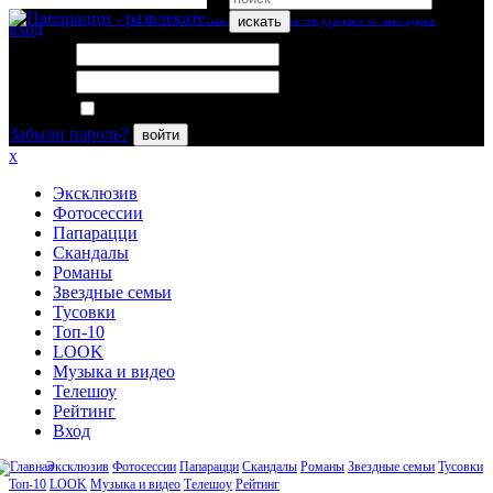
искать
вход
Логин:
Пароль:
Запомнить меня
Забыли пароль?
войти
x
Эксклюзив
Фотосессии
Папарацци
Скандалы
Романы
Звездные семьи
Тусовки
Топ-10
LOOK
Музыка и видео
Телешоу
Рейтинг
Вход
Эксклюзив
Фотосессии
Папарацци
Скандалы
Романы
Звездные семьи
Тусовки
Топ-10
LOOK
Музыка и видео
Телешоу
Рейтинг