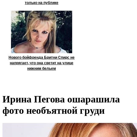
только на публике
Нового бойфренда Бритни Спирс не
напрягает, что она светит на улице
нижним бельем
Ирина Пегова ошарашила
фото необъятной груди