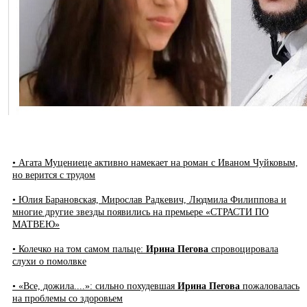
• Агата Муцениеце активно намекает на роман с Иваном Чуйковым,
но верится с трудом
• Юлия Барановская, Мирослав Радкевич, Людмила Филиппова и
многие другие звезды появились на премьере «СТРАСТИ ПО
МАТВЕЮ»
• Колечко на том самом пальце:
Ирина Пегова
спровоцировала
слухи о помолвке
• «Все, дожила....»: сильно похудевшая
Ирина Пегова
пожаловалась
на проблемы со здоровьем