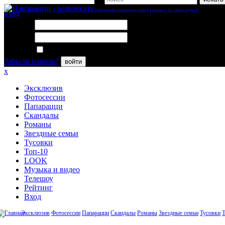
вход
Логин:
Пароль:
Запомнить меня
Забыли пароль?
войти
x
Эксклюзив
Фотосессии
Папарацци
Скандалы
Романы
Звездные семьи
Тусовки
Топ-10
LOOK
Музыка и видео
Телешоу
Рейтинг
Вход
Эксклюзив
Фотосессии
Папарацци
Скандалы
Романы
Звездные семьи
Тусовки
Т