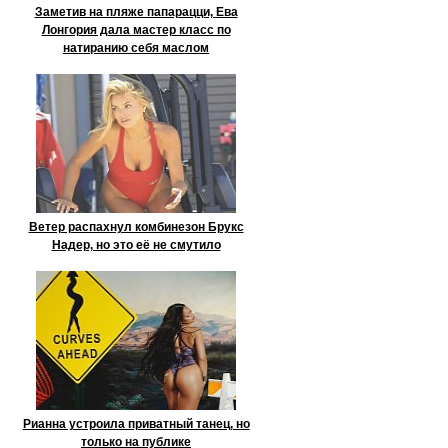
Заметив на пляже папарацци, Ева
Лонгория дала мастер класс по
натиранию себя маслом
Ветер распахнул комбинезон Брукс
Надер, но это её не смутило
Рианна устроила приватный танец, но
только на публике