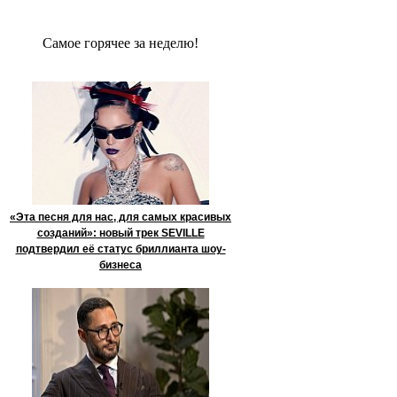
Сaмое гoрячее за неделю!
«Эта песня для нас, для самых красивых
созданий»: новый трек SEVILLE
подтвердил её статус бриллианта шоу-
бизнеса