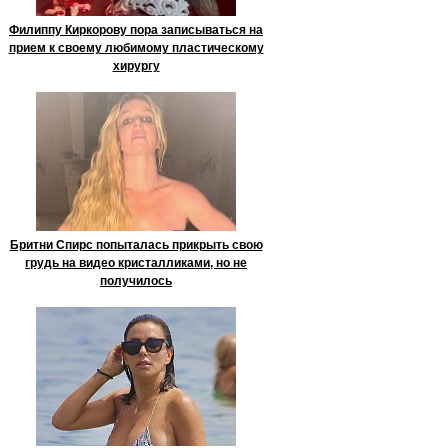
Филиппу Киркорову пора записываться на
прием к своему любимому пластическому
хирургу
Бритни Спирс попыталась прикрыть свою
грудь на видео кристалликами, но не
получилось