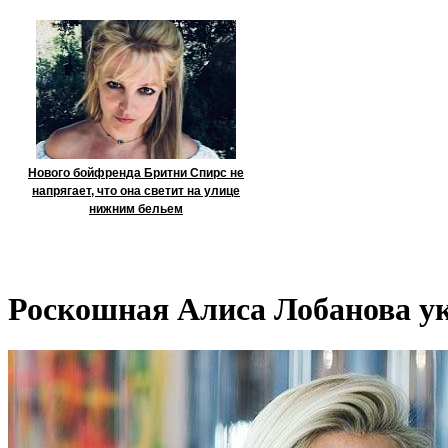
Нового бойфренда Бритни Спирс не
напрягает, что она светит на улице
нижним бельем
Роскошная Алиса Лобанова ук