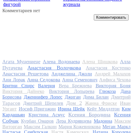
фигурой
журнала
Комментариев нет
Комментировать
Алла
Агата Муцениеце
Алена Водонаева
Алена Шишкова
Анастасия Волочкова
Пугачева
Анастасия Костенко
Анастасия Решетова
Анджелина Джоли
Андрей Малахов
Анна Седокова
Ани Лорак
Анна Семенович
Анфиса Чехова
Виктория Боня
Бритни Спирс
Валерия
Вера Брежнева
Виктория Дайнеко
Виктория Лопырева
Глюкоза
Дана
Дмитрий
Борисова
Дженнифер Лопес
Джиган
Дима Билан
Дом 2
Тарасов
Дмитрий Шепелев
Жанна Фриске
Иван
Ургант
Иосиф Пригожин
Ирина Шейк
Кейт Миддлтон
Ким
Ксения Бородина
Ксения
Кардашьян
Кристина Асмус
Собчак
Курбан Омаров
Лера Кудрявцева
Мадонна
Максим
Виторган
Максим Галкин
Мария Кожевникова
Меган Маркл
Настасья Самбурская
Настя Каменских
Наташа Королева