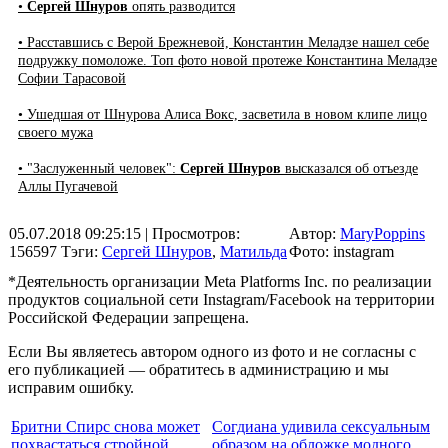
•
Сергей Шнуров
опять разводится
• Расставшись с Верой Брежневой, Константин Меладзе нашел себе
подружку помоложе. Топ фото новой протеже Константина Меладзе
Софии Тарасовой
• Ушедшая от Шнурова Алиса Вокс, засветила в новом клипе лицо
своего мужа
• "Заслуженный человек":
Сергей Шнуров
высказался об отъезде
Аллы Пугачевой
05.07.2018 09:25:15
| Просмотров:
Автор:
MaryPoppins
156597
Тэги:
Сергей Шнуров
,
Матильда
Фото: instagram
*Деятельность организации Meta Platforms Inc. по реализации
продуктов социальной сети Instagram/Facebook на территории
Российской Федерации запрещена.
Если Вы являетесь автором одного из фото и не согласны с
его публикацией — обратитесь в администрацию и мы
исправим ошибку.
Бритни Спирс снова может
Согдиана удивила сексуальным
похвастаться стройной
образом на обложке модного