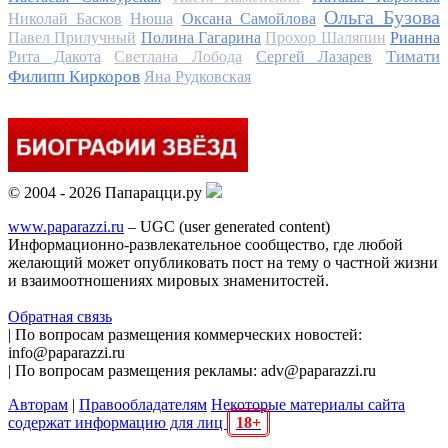
Ольга Бузова
Николай Басков
Нюша
Оксана Самойлова
Павел Прилучный
Полина Гагарина
Прохор Шаляпин
Рианна
Тимати
Рита Дакота
Светлана Лобода
Сергей Лазарев
Филипп Киркоров
Яна Рудковская
© 2004 - 2026 Папарацци.ру
www.paparazzi.ru
– UGC (user generated content)
Информационно-развлекательное сообщество, где любой
желающий может опубликовать пост на тему о частной жизни
и взаимоотношениях мировых знаменитостей.
Обратная связь
| По вопросам размещения коммерческих новостей:
info@paparazzi.ru
| По вопросам размещения рекламы: adv@paparazzi.ru
Авторам
|
Правообладателям
Некоторые материалы сайта
содержат информацию для лиц
18+