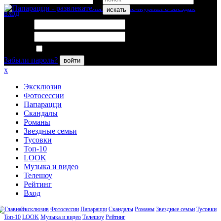
искать
вход
Логин:
Пароль:
Запомнить меня
Забыли пароль?
войти
x
Эксклюзив
Фотосессии
Папарацци
Скандалы
Романы
Звездные семьи
Тусовки
Топ-10
LOOK
Музыка и видео
Телешоу
Рейтинг
Вход
Эксклюзив
Фотосессии
Папарацци
Скандалы
Романы
Звездные семьи
Тусовки
Топ-10
LOOK
Музыка и видео
Телешоу
Рейтинг