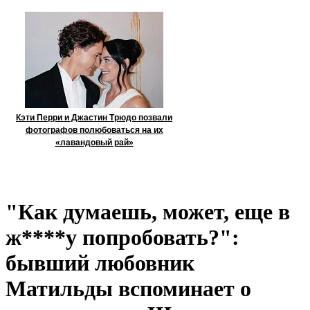
Кэти Перри и Джастин Трюдо позвали
фотографов полюбоваться на их
«лавандовый рай»
"Как думаешь, может, еще в
ж****у попробовать?":
бывший любовник
Матильды вспоминает о