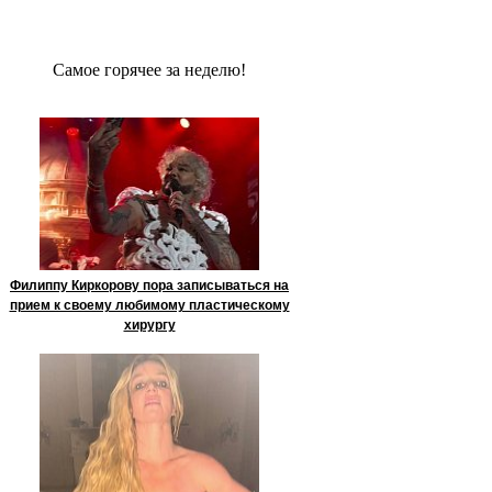
Сaмое гoрячее за неделю!
Филиппу Киркорову пора записываться на
прием к своему любимому пластическому
хирургу