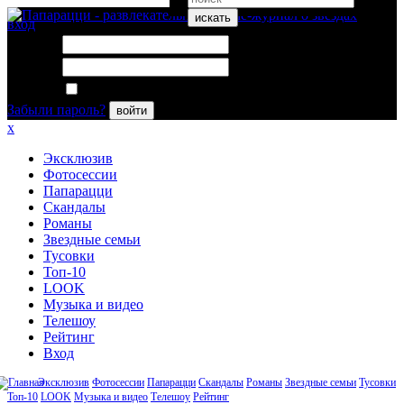
искать
вход
Логин:
Пароль:
Запомнить меня
Забыли пароль?
войти
x
Эксклюзив
Фотосессии
Папарацци
Скандалы
Романы
Звездные семьи
Тусовки
Топ-10
LOOK
Музыка и видео
Телешоу
Рейтинг
Вход
Эксклюзив
Фотосессии
Папарацци
Скандалы
Романы
Звездные семьи
Тусовки
Топ-10
LOOK
Музыка и видео
Телешоу
Рейтинг