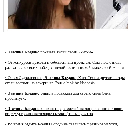
•
Эвелина Бледанс
показала зубки своей «киски»
• От конкурсов красоты к собственным проектам: Ольга Золотнова
рассказала о своих победах, медийности и новой главе своей жизни
• Олеся Судзиловская,
Эвелина Бледанс
, Катя Лель и другие звезды
стали гостями на вечеринке Four o’clok by Nanoasia
•
Эвелина Бледанс
решила подыскать для своего сына Семы
проститутку
•
Эвелина Бледанс
в полотенце, с маской на лице и с ингалятором
во рту устроила настоящие съемки фильма ужасов
• Во время отдыха Ксения Бородина свалилась с резиновой утки,