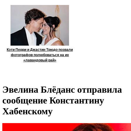
Кэти Перри и Джастин Трюдо позвали
фотографов полюбоваться на их
«лавандовый рай»
Эвелина Блёданс отправила
сообщение Константину
Хабенскому