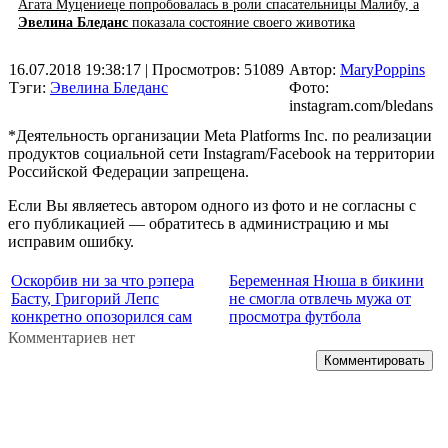
Агата Муцениеце попробовалась в роли спасательницы Малибу, а
Эвелина Бледанс
показала состояние своего животика
16.07.2018 19:38:17
| Просмотров: 51089
Автор:
MaryPoppins
Тэги:
Эвелина Бледанс
Фото:
instagram.com/bledans
*Деятельность организации Meta Platforms Inc. по реализации
продуктов социальной сети Instagram/Facebook на территории
Российской Федерации запрещена.
Если Вы являетесь автором одного из фото и не согласны с
его публикацией — обратитесь в администрацию и мы
исправим ошибку.
Оскорбив ни за что рэпера
Беременная Нюша в бикини
Басту, Григорий Лепс
не смогла отвлечь мужа от
конкретно опозорился сам
просмотра футбола
Комментариев нет
Комментировать