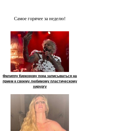
Сaмое гoрячее за неделю!
Филиппу Киркорову пора записываться на
прием к своему любимому пластическому
хирургу