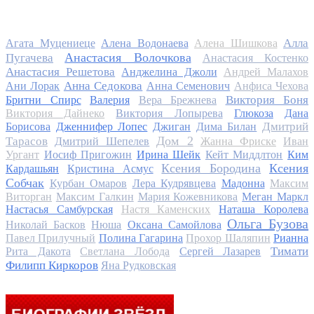
Алла
Агата Муцениеце
Алена Водонаева
Алена Шишкова
Анастасия Волочкова
Пугачева
Анастасия Костенко
Анастасия Решетова
Анджелина Джоли
Андрей Малахов
Анна Седокова
Ани Лорак
Анна Семенович
Анфиса Чехова
Виктория Боня
Бритни Спирс
Валерия
Вера Брежнева
Виктория Дайнеко
Виктория Лопырева
Глюкоза
Дана
Дмитрий
Борисова
Дженнифер Лопес
Джиган
Дима Билан
Дом 2
Тарасов
Дмитрий Шепелев
Жанна Фриске
Иван
Ургант
Иосиф Пригожин
Ирина Шейк
Кейт Миддлтон
Ким
Ксения Бородина
Ксения
Кардашьян
Кристина Асмус
Собчак
Курбан Омаров
Лера Кудрявцева
Мадонна
Максим
Виторган
Максим Галкин
Мария Кожевникова
Меган Маркл
Настасья Самбурская
Настя Каменских
Наташа Королева
Ольга Бузова
Николай Басков
Нюша
Оксана Самойлова
Павел Прилучный
Полина Гагарина
Прохор Шаляпин
Рианна
Тимати
Рита Дакота
Светлана Лобода
Сергей Лазарев
Филипп Киркоров
Яна Рудковская