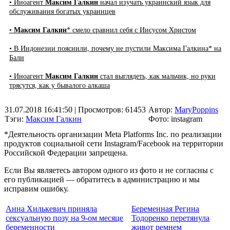
• Иноагент
Максим Галкин
начал изучать украинский язык для
обслуживания богатых украинцев
•
Максим Галкин
* смело сравнил себя с Иисусом Христом
• В Индонезии пояснили, почему не пустили Максима Галкина* на
Бали
• Иноагент
Максим Галкин
стал выглядеть, как мальчик, но руки
трясутся, как у бывалого алкаша
31.07.2018 16:41:50
| Просмотров: 61453
Автор:
MaryPoppins
Тэги:
Максим Галкин
Фото: instagram
*Деятельность организации Meta Platforms Inc. по реализации
продуктов социальной сети Instagram/Facebook на территории
Российской Федерации запрещена.
Если Вы являетесь автором одного из фото и не согласны с
его публикацией — обратитесь в администрацию и мы
исправим ошибку.
Анна Хилькевич приняла
Беременная Регина
сексуальную позу на 9-ом месяце
Тодоренко перетянула
беременности
живот ремнем