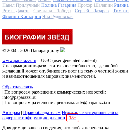
Павел Прилучный
Полина Гагарина
Прохор Шаляпин
Рианна
Тимати
Рита Дакота
Светлана Лобода
Сергей Лазарев
Филипп Киркоров
Яна Рудковская
© 2004 - 2026 Папарацци.ру
www.paparazzi.ru
– UGC (user generated content)
Информационно-развлекательное сообщество, где любой
желающий может опубликовать пост на тему о частной жизни
и взаимоотношениях мировых знаменитостей.
Обратная связь
| По вопросам размещения коммерческих новостей:
info@paparazzi.ru
| По вопросам размещения рекламы: adv@paparazzi.ru
Авторам
|
Правообладателям
Некоторые материалы сайта
содержат информацию для лиц
18+
Доводим до вашего сведения, что любая перепечатка