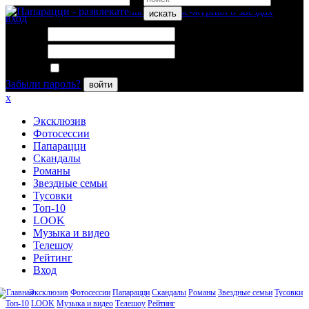
искать
вход
Логин:
Пароль:
Запомнить меня
Забыли пароль?
войти
x
Эксклюзив
Фотосессии
Папарацци
Скандалы
Романы
Звездные семьи
Тусовки
Топ-10
LOOK
Музыка и видео
Телешоу
Рейтинг
Вход
Эксклюзив
Фотосессии
Папарацци
Скандалы
Романы
Звездные семьи
Тусовки
Топ-10
LOOK
Музыка и видео
Телешоу
Рейтинг