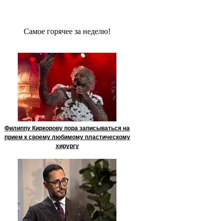
Сaмое гoрячее за неделю!
Филиппу Киркорову пора записываться на
прием к своему любимому пластическому
хирургу