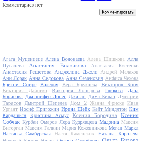
Комментариев нет
Комментировать
Алла
Агата Муцениеце
Алена Водонаева
Алена Шишкова
Анастасия Волочкова
Пугачева
Анастасия Костенко
Анастасия Решетова
Анджелина Джоли
Андрей Малахов
Анна Седокова
Ани Лорак
Анна Семенович
Анфиса Чехова
Виктория Боня
Бритни Спирс
Валерия
Вера Брежнева
Виктория Дайнеко
Виктория Лопырева
Глюкоза
Дана
Дмитрий
Борисова
Дженнифер Лопес
Джиган
Дима Билан
Дом 2
Тарасов
Дмитрий Шепелев
Жанна Фриске
Иван
Ургант
Иосиф Пригожин
Ирина Шейк
Кейт Миддлтон
Ким
Ксения Бородина
Ксения
Кардашьян
Кристина Асмус
Собчак
Курбан Омаров
Лера Кудрявцева
Мадонна
Максим
Виторган
Максим Галкин
Мария Кожевникова
Меган Маркл
Настасья Самбурская
Настя Каменских
Наташа Королева
Ольга Бузова
Николай Басков
Нюша
Оксана Самойлова