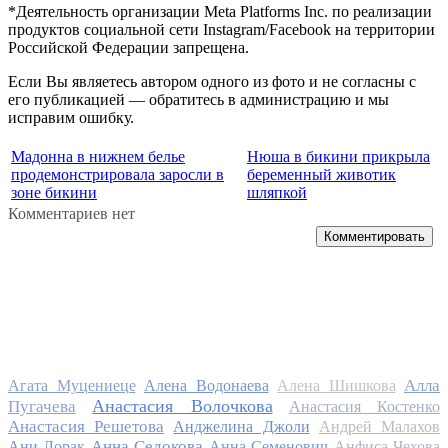
*Деятельность организации Meta Platforms Inc. по реализации
продуктов социальной сети Instagram/Facebook на территории
Российской Федерации запрещена.
Если Вы являетесь автором одного из фото и не согласны с
его публикацией — обратитесь в администрацию и мы
исправим ошибку.
Мадонна в нижнем белье
Нюша в бикини прикрыла
продемонстрировала заросли в
беременный животик
зоне бикини
шляпкой
Комментариев нет
Комментировать
Алла
Агата Муцениеце
Алена Водонаева
Алена Шишкова
Анастасия Волочкова
Пугачева
Анастасия Костенко
Анастасия Решетова
Анджелина Джоли
Андрей Малахов
Анна Седокова
Ани Лорак
Анна Семенович
Анфиса Чехова