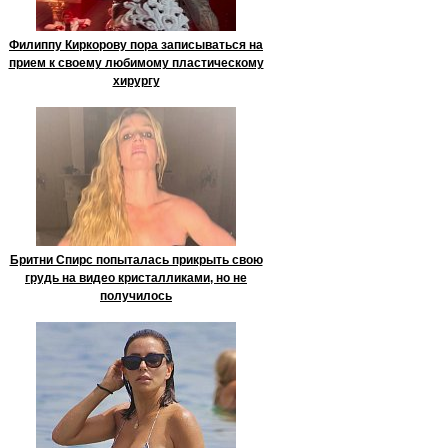
Филиппу Киркорову пора записываться на
прием к своему любимому пластическому
хирургу
Бритни Спирс попыталась прикрыть свою
грудь на видео кристалликами, но не
получилось