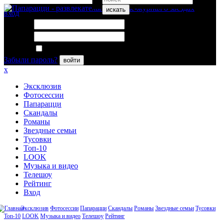
искать
вход
Логин:
Пароль:
Запомнить меня
Забыли пароль?
войти
x
Эксклюзив
Фотосессии
Папарацци
Скандалы
Романы
Звездные семьи
Тусовки
Топ-10
LOOK
Музыка и видео
Телешоу
Рейтинг
Вход
Эксклюзив
Фотосессии
Папарацци
Скандалы
Романы
Звездные семьи
Тусовки
Топ-10
LOOK
Музыка и видео
Телешоу
Рейтинг