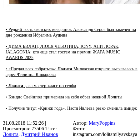
• Редкий гость светских вечеринок Александр Серов был замечен на
дне рождения Ибрагима Аушева
• ДИМА БИЛАН, ЛЮСЯ ЧЕБОТИНА, JONY, АНИ ЛОРАК,
JALAGONIA: кто еще стал гостем на премии ЖАРА MUSIC
AWARDS 2025
• «Предал всех собратьев»:
Лолита
Милявская открыто высказалась в
адрес Филиппа Киркорова
•
Лолита
дала мастер-класс по селфи
• Кэндис Свейнпол примерила на себя образ нежной Лолиты
• Получив титул «Кринж года», Настя Ивлеева резко сменила имидж
31.08.2018 11:52:26
|
Автор:
MaryPoppins
Просмотров: 73506
Тэги:
Фото:
Лолита
,
Дмитрий Иванов
instagram.com/lolitamilyavskaya