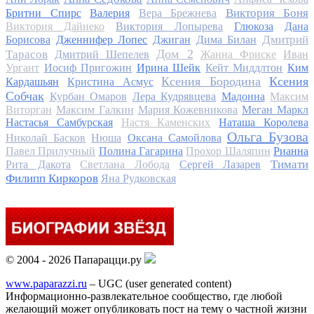
Виктория Боня
Бритни Спирс
Валерия
Вера Брежнева
Виктория Дайнеко
Виктория Лопырева
Глюкоза
Дана
Дмитрий
Борисова
Дженнифер Лопес
Джиган
Дима Билан
Дом 2
Тарасов
Дмитрий Шепелев
Жанна Фриске
Иван
Ургант
Иосиф Пригожин
Ирина Шейк
Кейт Миддлтон
Ким
Ксения Бородина
Ксения
Кардашьян
Кристина Асмус
Собчак
Курбан Омаров
Лера Кудрявцева
Мадонна
Максим
Виторган
Максим Галкин
Мария Кожевникова
Меган Маркл
Настасья Самбурская
Настя Каменских
Наташа Королева
Ольга Бузова
Николай Басков
Нюша
Оксана Самойлова
Павел Прилучный
Полина Гагарина
Прохор Шаляпин
Рианна
Тимати
Рита Дакота
Светлана Лобода
Сергей Лазарев
Филипп Киркоров
Яна Рудковская
© 2004 - 2026 Папарацци.ру
www.paparazzi.ru
– UGC (user generated content)
Информационно-развлекательное сообщество, где любой
желающий может опубликовать пост на тему о частной жизни