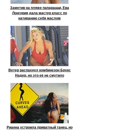
Заметив на пляже папарацци, Ева
Лонгория дала мастер класс по
натиранию себя маслом
Ветер распахнул комбинезон Брукс
Надер, но это её не смутило
Рианна устроила приватный танец, но