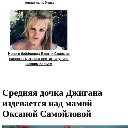
только на публике
Нового бойфренда Бритни Спирс не
напрягает, что она светит на улице
нижним бельем
Средняя дочка Джигана
издевается над мамой
Оксаной Самойловой