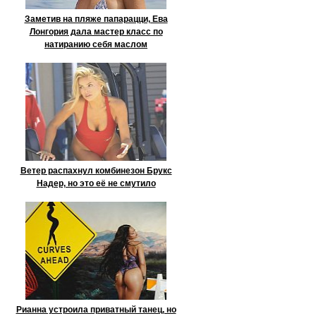
Заметив на пляже папарацци, Ева
Лонгория дала мастер класс по
натиранию себя маслом
Ветер распахнул комбинезон Брукс
Надер, но это её не смутило
Рианна устроила приватный танец, но