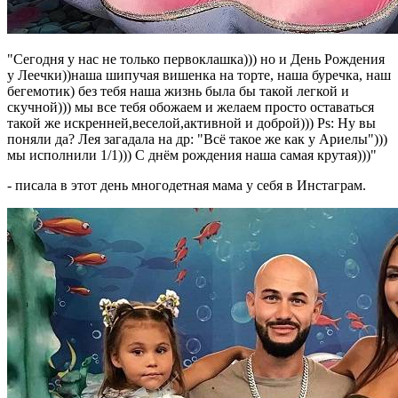
"Сегодня у нас не только первоклашка))) но и День Рождения
у Леечки))наша шипучая вишенка на торте, наша буречка, наш
бегемотик) без тебя наша жизнь была бы такой легкой и
скучной))) мы все тебя обожаем и желаем просто оставаться
такой же искренней,веселой,активной и доброй))) Ps: Ну вы
поняли да? Лея загадала на др: "Всё такое же как у Ариелы")))
мы исполнили 1/1))) С днём рождения наша самая крутая)))"
- писала в этот день многодетная мама у себя в Инстаграм.