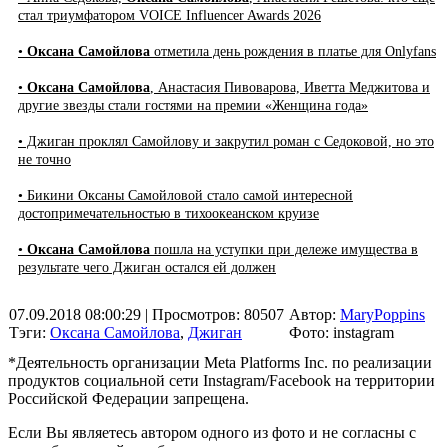
стал триумфатором VOICE Influencer Awards 2026
•
Оксана Самойлова
отметила день рождения в платье для Onlyfans
•
Оксана Самойлова
, Анастасия Пивоварова, Иветта Меджитова и
другие звезды стали гостями на премии «Женщина года»
• Джиган проклял Самойлову и закрутил роман с Седоковой, но это
не точно
• Бикини Оксаны Самойловой стало самой интересной
достопримечательностью в тихоокеанском круизе
•
Оксана Самойлова
пошла на уступки при дележе имущества в
результате чего Джиган остался ей должен
07.09.2018 08:00:29
| Просмотров: 80507
Автор:
MaryPoppins
Тэги:
Оксана Самойлова
,
Джиган
Фото: instagram
*Деятельность организации Meta Platforms Inc. по реализации
продуктов социальной сети Instagram/Facebook на территории
Российской Федерации запрещена.
Если Вы являетесь автором одного из фото и не согласны с