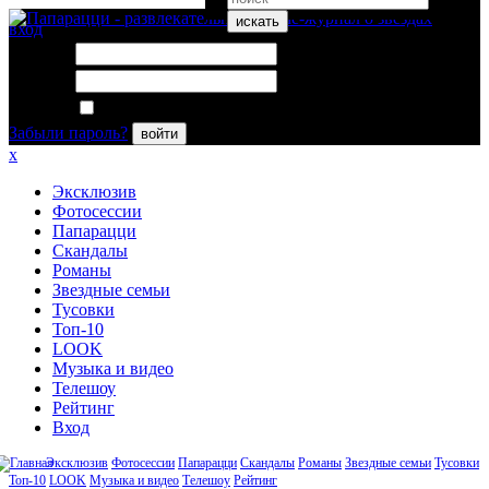
искать
вход
Логин:
Пароль:
Запомнить меня
Забыли пароль?
войти
x
Эксклюзив
Фотосессии
Папарацци
Скандалы
Романы
Звездные семьи
Тусовки
Топ-10
LOOK
Музыка и видео
Телешоу
Рейтинг
Вход
Эксклюзив
Фотосессии
Папарацци
Скандалы
Романы
Звездные семьи
Тусовки
Топ-10
LOOK
Музыка и видео
Телешоу
Рейтинг