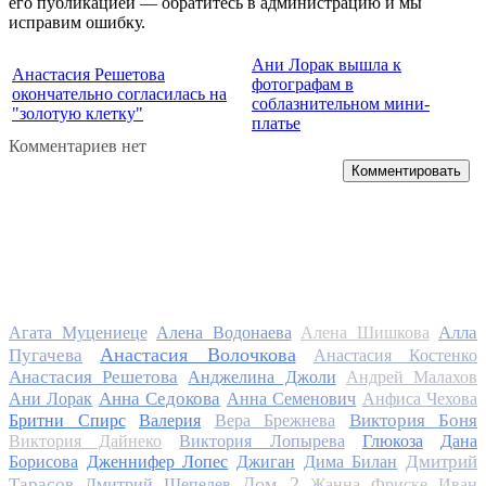
его публикацией — обратитесь в администрацию и мы
исправим ошибку.
Ани Лорак вышла к
Анастасия Решетова
фотографам в
окончательно согласилась на
соблазнительном мини-
"золотую клетку"
платье
Комментариев нет
Комментировать
Алла
Агата Муцениеце
Алена Водонаева
Алена Шишкова
Анастасия Волочкова
Пугачева
Анастасия Костенко
Анастасия Решетова
Анджелина Джоли
Андрей Малахов
Анна Седокова
Ани Лорак
Анна Семенович
Анфиса Чехова
Виктория Боня
Бритни Спирс
Валерия
Вера Брежнева
Виктория Дайнеко
Виктория Лопырева
Глюкоза
Дана
Дмитрий
Борисова
Дженнифер Лопес
Джиган
Дима Билан
Дом 2
Тарасов
Дмитрий Шепелев
Жанна Фриске
Иван