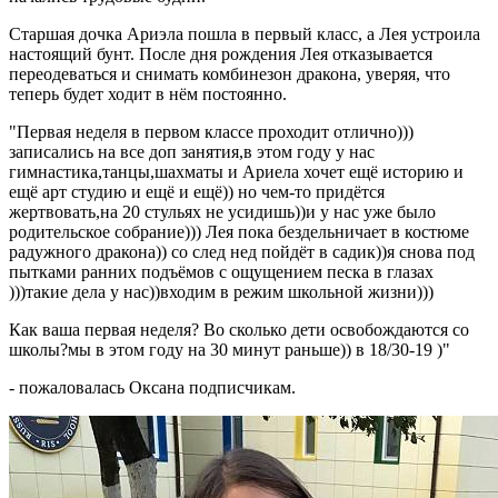
Старшая дочка Ариэла пошла в первый класс, а Лея устроила
настоящий бунт. После дня рождения Лея отказывается
переодеваться и снимать комбинезон дракона, уверяя, что
теперь будет ходит в нём постоянно.
"Первая неделя в первом классе проходит отлично)))
записались на все доп занятия,в этом году у нас
гимнастика,танцы,шахматы и Ариела хочет ещё историю и
ещё арт студию и ещё и ещё)) но чем-то придётся
жертвовать,на 20 стульях не усидишь))и у нас уже было
родительское собрание))) Лея пока бездельничает в костюме
радужного дракона)) со след нед пойдёт в садик))я снова под
пытками ранних подъёмов с ощущением песка в глазах
)))такие дела у нас))входим в режим школьной жизни)))
Как ваша первая неделя? Во сколько дети освобождаются со
школы?мы в этом году на 30 минут раньше)) в 18/30-19 )"
- пожаловалась Оксана подписчикам.