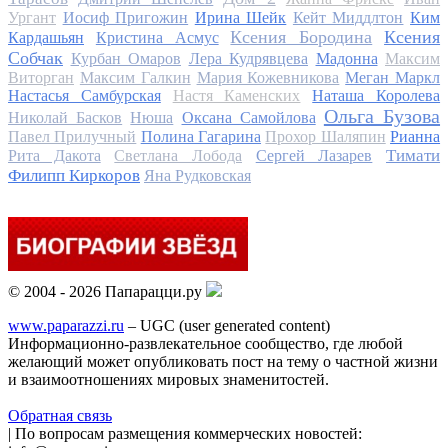
Ургант
Иосиф Пригожин
Ирина Шейк
Кейт Миддлтон
Ким
Ксения Бородина
Ксения
Кардашьян
Кристина Асмус
Собчак
Курбан Омаров
Лера Кудрявцева
Мадонна
Максим
Виторган
Максим Галкин
Мария Кожевникова
Меган Маркл
Настасья Самбурская
Настя Каменских
Наташа Королева
Ольга Бузова
Николай Басков
Нюша
Оксана Самойлова
Павел Прилучный
Полина Гагарина
Прохор Шаляпин
Рианна
Тимати
Рита Дакота
Светлана Лобода
Сергей Лазарев
Филипп Киркоров
Яна Рудковская
© 2004 - 2026 Папарацци.ру
www.paparazzi.ru
– UGC (user generated content)
Информационно-развлекательное сообщество, где любой
желающий может опубликовать пост на тему о частной жизни
и взаимоотношениях мировых знаменитостей.
Обратная связь
| По вопросам размещения коммерческих новостей: