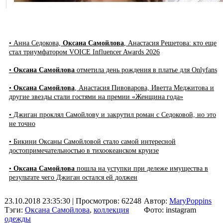
• Анна Седокова,
Оксана Самойлова
, Анастасия Решетова: кто еще
стал триумфатором VOICE Influencer Awards 2026
•
Оксана Самойлова
отметила день рождения в платье для Onlyfans
•
Оксана Самойлова
, Анастасия Пивоварова, Иветта Меджитова и
другие звезды стали гостями на премии «Женщина года»
• Джиган проклял Самойлову и закрутил роман с Седоковой, но это
не точно
• Бикини Оксаны Самойловой стало самой интересной
достопримечательностью в тихоокеанском круизе
•
Оксана Самойлова
пошла на уступки при дележе имущества в
результате чего Джиган остался ей должен
23.10.2018 23:35:30
| Просмотров: 62248
Автор:
MaryPoppins
Тэги:
Оксана Самойлова
,
коллекция
Фото: instagram
одежды