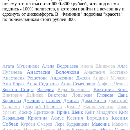
почему эти платья стоят 6000-8000 рублей, хотя под всеми
подпись - 100% полиэстер, в котором прийти на вечеринку и
сдохнуть от дискомфорта. В "Фамилии" подобная "красота"
по понедельникам стоит рублей 300.
Алла
Агата Муцениеце
Алена Водонаева
Алена Шишкова
Анастасия Волочкова
Пугачева
Анастасия Костенко
Анастасия Решетова
Анджелина Джоли
Андрей Малахов
Анна Седокова
Ани Лорак
Анна Семенович
Анфиса Чехова
Виктория Боня
Бритни Спирс
Валерия
Вера Брежнева
Виктория Дайнеко
Виктория Лопырева
Глюкоза
Дана
Дмитрий
Борисова
Дженнифер Лопес
Джиган
Дима Билан
Дом 2
Тарасов
Дмитрий Шепелев
Жанна Фриске
Иван
Ургант
Иосиф Пригожин
Ирина Шейк
Кейт Миддлтон
Ким
Ксения Бородина
Ксения
Кардашьян
Кристина Асмус
Собчак
Курбан Омаров
Лера Кудрявцева
Мадонна
Максим
Виторган
Максим Галкин
Мария Кожевникова
Меган Маркл