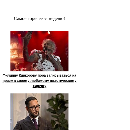
Сaмое гoрячее за неделю!
Филиппу Киркорову пора записываться на
прием к своему любимому пластическому
хирургу