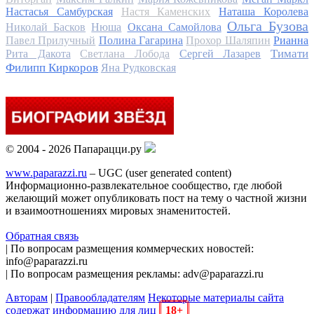
Настасья Самбурская
Настя Каменских
Наташа Королева
Ольга Бузова
Николай Басков
Нюша
Оксана Самойлова
Павел Прилучный
Полина Гагарина
Прохор Шаляпин
Рианна
Тимати
Рита Дакота
Светлана Лобода
Сергей Лазарев
Филипп Киркоров
Яна Рудковская
© 2004 - 2026 Папарацци.ру
www.paparazzi.ru
– UGC (user generated content)
Информационно-развлекательное сообщество, где любой
желающий может опубликовать пост на тему о частной жизни
и взаимоотношениях мировых знаменитостей.
Обратная связь
| По вопросам размещения коммерческих новостей:
info@paparazzi.ru
| По вопросам размещения рекламы: adv@paparazzi.ru
Авторам
|
Правообладателям
Некоторые материалы сайта
содержат информацию для лиц
18+