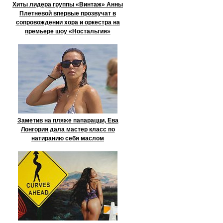
Хиты лидера группы «Винтаж» Анны
Плетневой впервые прозвучат в
сопровождении хора и оркестра на
премьере шоу «Ностальгия»
Заметив на пляже папарацци, Ева
Лонгория дала мастер класс по
натиранию себя маслом