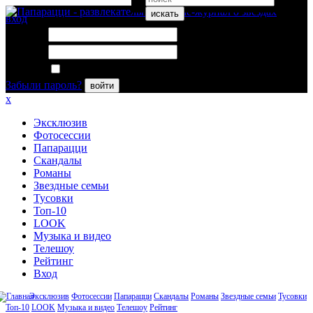
искать
вход
Логин:
Пароль:
Запомнить меня
Забыли пароль?
войти
x
Эксклюзив
Фотосессии
Папарацци
Скандалы
Романы
Звездные семьи
Тусовки
Топ-10
LOOK
Музыка и видео
Телешоу
Рейтинг
Вход
Эксклюзив
Фотосессии
Папарацци
Скандалы
Романы
Звездные семьи
Тусовки
Топ-10
LOOK
Музыка и видео
Телешоу
Рейтинг