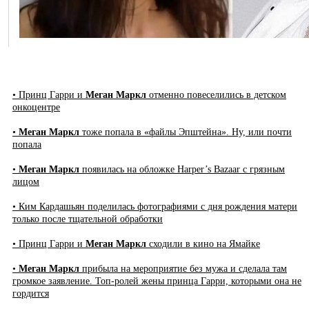
• Принц Гарри и
Меган Маркл
отменно повеселились в детском
онкоцентре
•
Меган Маркл
тоже попала в «файлы Эпштейна». Ну, или почти
попала
•
Меган Маркл
появилась на обложке Harper’s Bazaar с грязным
лицом
• Ким Кардашьян поделилась фотографиями с дня рождения матери
только после тщательной обработки
• Принц Гарри и
Меган Маркл
сходили в кино на Ямайке
•
Меган Маркл
прибыла на мероприятие без мужа и сделала там
громкое заявление. Топ-ролей жены принца Гарри, которыми она не
гордится