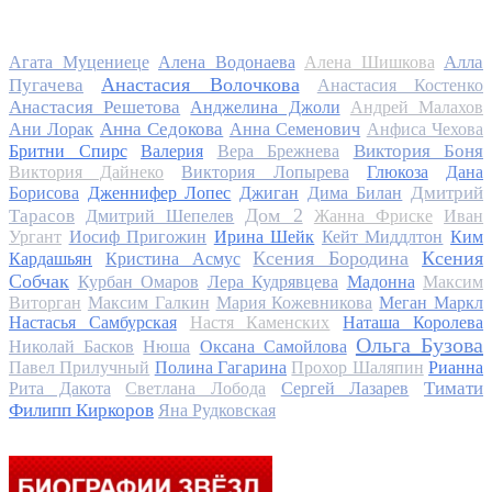
Алла
Агата Муцениеце
Алена Водонаева
Алена Шишкова
Анастасия Волочкова
Пугачева
Анастасия Костенко
Анастасия Решетова
Анджелина Джоли
Андрей Малахов
Анна Седокова
Ани Лорак
Анна Семенович
Анфиса Чехова
Виктория Боня
Бритни Спирс
Валерия
Вера Брежнева
Виктория Дайнеко
Виктория Лопырева
Глюкоза
Дана
Дмитрий
Борисова
Дженнифер Лопес
Джиган
Дима Билан
Дом 2
Тарасов
Дмитрий Шепелев
Жанна Фриске
Иван
Ургант
Иосиф Пригожин
Ирина Шейк
Кейт Миддлтон
Ким
Ксения Бородина
Ксения
Кардашьян
Кристина Асмус
Собчак
Курбан Омаров
Лера Кудрявцева
Мадонна
Максим
Виторган
Максим Галкин
Мария Кожевникова
Меган Маркл
Настасья Самбурская
Настя Каменских
Наташа Королева
Ольга Бузова
Николай Басков
Нюша
Оксана Самойлова
Павел Прилучный
Полина Гагарина
Прохор Шаляпин
Рианна
Тимати
Рита Дакота
Светлана Лобода
Сергей Лазарев
Филипп Киркоров
Яна Рудковская