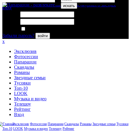
искать
вход
Логин:
Пароль:
Запомнить меня
Забыли пароль?
войти
x
Эксклюзив
Фотосессии
Папарацци
Скандалы
Романы
Звездные семьи
Тусовки
Топ-10
LOOK
Музыка и видео
Телешоу
Рейтинг
Вход
Эксклюзив
Фотосессии
Папарацци
Скандалы
Романы
Звездные семьи
Тусовки
Топ-10
LOOK
Музыка и видео
Телешоу
Рейтинг