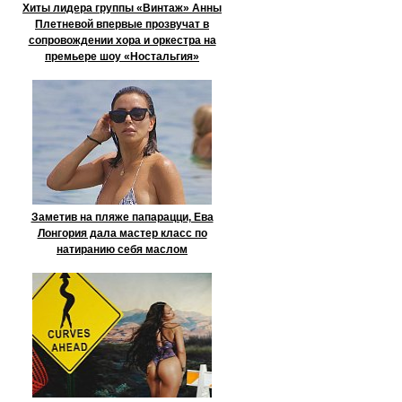
Хиты лидера группы «Винтаж» Анны
Плетневой впервые прозвучат в
сопровождении хора и оркестра на
премьере шоу «Ностальгия»
Заметив на пляже папарацци, Ева
Лонгория дала мастер класс по
натиранию себя маслом