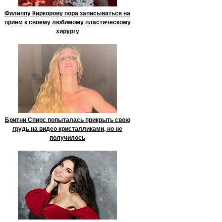
Филиппу Киркорову пора записываться на
прием к своему любимому пластическому
хирургу
Бритни Спирс попыталась прикрыть свою
грудь на видео кристалликами, но не
получилось