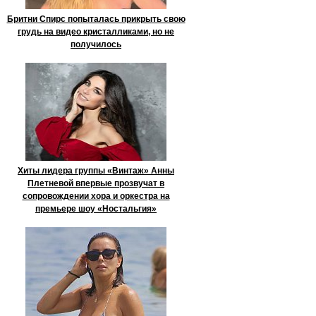
Бритни Спирс попыталась прикрыть свою
грудь на видео кристалликами, но не
получилось
Хиты лидера группы «Винтаж» Анны
Плетневой впервые прозвучат в
сопровождении хора и оркестра на
премьере шоу «Ностальгия»