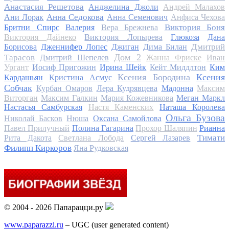
Анастасия Решетова
Анджелина Джоли
Андрей Малахов
Анна Седокова
Ани Лорак
Анна Семенович
Анфиса Чехова
Виктория Боня
Бритни Спирс
Валерия
Вера Брежнева
Виктория Дайнеко
Виктория Лопырева
Глюкоза
Дана
Дмитрий
Борисова
Дженнифер Лопес
Джиган
Дима Билан
Дом 2
Тарасов
Дмитрий Шепелев
Жанна Фриске
Иван
Ургант
Иосиф Пригожин
Ирина Шейк
Кейт Миддлтон
Ким
Ксения Бородина
Ксения
Кардашьян
Кристина Асмус
Собчак
Курбан Омаров
Лера Кудрявцева
Мадонна
Максим
Виторган
Максим Галкин
Мария Кожевникова
Меган Маркл
Настасья Самбурская
Настя Каменских
Наташа Королева
Ольга Бузова
Николай Басков
Нюша
Оксана Самойлова
Павел Прилучный
Полина Гагарина
Прохор Шаляпин
Рианна
Тимати
Рита Дакота
Светлана Лобода
Сергей Лазарев
Филипп Киркоров
Яна Рудковская
© 2004 - 2026 Папарацци.ру
www.paparazzi.ru
– UGC (user generated content)