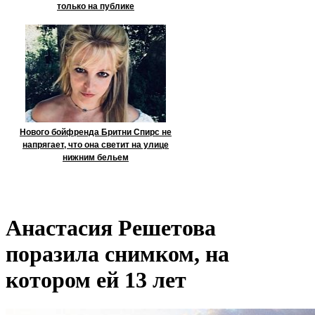
только на публике
Нового бойфренда Бритни Спирс не
напрягает, что она светит на улице
нижним бельем
Анастасия Решетова
поразила снимком, на
котором ей 13 лет