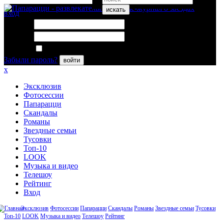
искать
вход
Логин:
Пароль:
Запомнить меня
Забыли пароль?
войти
x
Эксклюзив
Фотосессии
Папарацци
Скандалы
Романы
Звездные семьи
Тусовки
Топ-10
LOOK
Музыка и видео
Телешоу
Рейтинг
Вход
Эксклюзив
Фотосессии
Папарацци
Скандалы
Романы
Звездные семьи
Тусовки
Топ-10
LOOK
Музыка и видео
Телешоу
Рейтинг