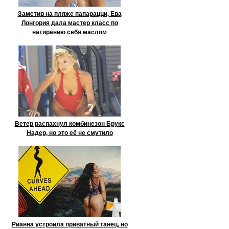
Заметив на пляже папарацци, Ева
Лонгория дала мастер класс по
натиранию себя маслом
Ветер распахнул комбинезон Брукс
Надер, но это её не смутило
Рианна устроила приватный танец, но