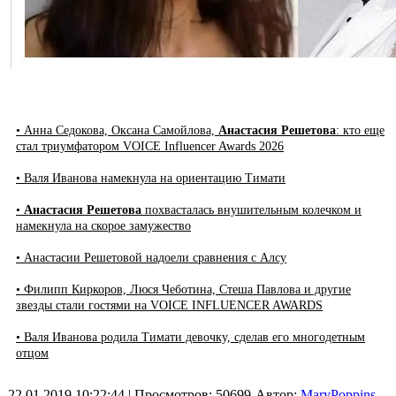
• Анна Седокова, Оксана Самойлова,
Анастасия Решетова
: кто еще
стал триумфатором VOICE Influencer Awards 2026
• Валя Иванова намекнула на ориентацию Тимати
•
Анастасия Решетова
похвасталась внушительным колечком и
намекнула на скорое замужество
• Анастасии Решетовой надоели сравнения с Алсу
• Филипп Киркоров, Люся Чеботина, Стеша Павлова и другие
звезды стали гостями на VOICE INFLUENCER AWARDS
• Валя Иванова родила Тимати девочку, сделав его многодетным
отцом
22.01.2019 10:22:44
| Просмотров: 50699
Автор:
MaryPoppins