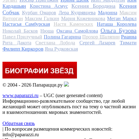
Ксения Бородина
Ксения
Кардашьян
Кристина Асмус
Собчак
Курбан Омаров
Лера Кудрявцева
Мадонна
Максим
Виторган
Максим Галкин
Мария Кожевникова
Меган Маркл
Настасья Самбурская
Настя Каменских
Наташа Королева
Ольга Бузова
Николай Басков
Нюша
Оксана Самойлова
Павел Прилучный
Полина Гагарина
Прохор Шаляпин
Рианна
Тимати
Рита Дакота
Светлана Лобода
Сергей Лазарев
Филипп Киркоров
Яна Рудковская
© 2004 - 2026 Папарацци.ру
www.paparazzi.ru
– UGC (user generated content)
Информационно-развлекательное сообщество, где любой
желающий может опубликовать пост на тему о частной жизни
и взаимоотношениях мировых знаменитостей.
Обратная связь
| По вопросам размещения коммерческих новостей:
info@paparazzi.ru