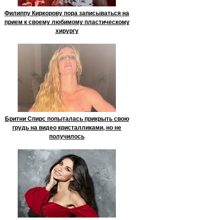
Филиппу Киркорову пора записываться на
прием к своему любимому пластическому
хирургу
Бритни Спирс попыталась прикрыть свою
грудь на видео кристалликами, но не
получилось