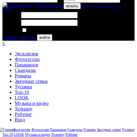
искать
вход
Логин:
Пароль:
Запомнить меня
Забыли пароль?
войти
x
Эксклюзив
Фотосессии
Папарацци
Скандалы
Романы
Звездные семьи
Тусовки
Топ-10
LOOK
Музыка и видео
Телешоу
Рейтинг
Вход
Эксклюзив
Фотосессии
Папарацци
Скандалы
Романы
Звездные семьи
Тусовки
Топ-10
LOOK
Музыка и видео
Телешоу
Рейтинг