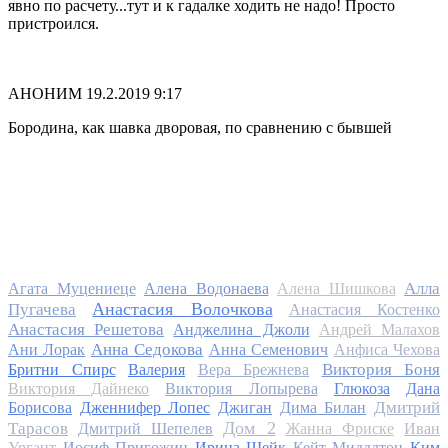
явно по расчету...тут и к гадалке ходить не надо! Просто
пристроился.
АНОНИМ
19.2.2019 9:17
Бородина, как шавка дворовая, по сравнению с бывшей
Алла
Агата Муцениеце
Алена Водонаева
Алена Шишкова
Анастасия Волочкова
Пугачева
Анастасия Костенко
Анастасия Решетова
Анджелина Джоли
Андрей Малахов
Анна Седокова
Ани Лорак
Анна Семенович
Анфиса Чехова
Виктория Боня
Бритни Спирс
Валерия
Вера Брежнева
Виктория Дайнеко
Виктория Лопырева
Глюкоза
Дана
Дмитрий
Борисова
Дженнифер Лопес
Джиган
Дима Билан
Дом 2
Тарасов
Дмитрий Шепелев
Жанна Фриске
Иван
Ургант
Иосиф Пригожин
Ирина Шейк
Кейт Миддлтон
Ким