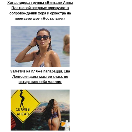
Хиты лидера группы «Винтаж» Анны
Плетневой впервые прозвучат в
сопровождении хора и оркестра на
премьере шоу «Ностальгия»
Заметив на пляже папарацци, Ева
Лонгория дала мастер класс по
натиранию себя маслом