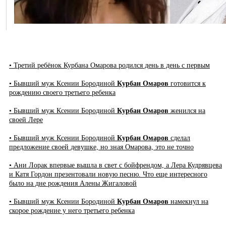
• Третий ребёнок Курбана Омарова родился день в день с первым
• Бывший муж Ксении Бородиной
Курбан Омаров
готовится к
рождению своего третьего ребенка
• Бывший муж Ксении Бородиной
Курбан Омаров
женился на
своей Лере
• Бывший муж Ксении Бородиной
Курбан Омаров
сделал
предложение своей девушке, но зная Омарова, это не точно
• Ани Лорак впервые вышла в свет с бойфрендом, а Лера Кудрявцева
и Катя Гордон презентовали новую песню. Что еще интересного
было на дне рождения Алены Жигаловой
• Бывший муж Ксении Бородиной
Курбан Омаров
намекнул на
скорое рождение у него третьего ребенка