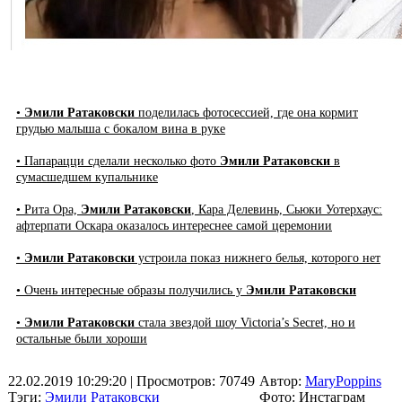
•
Эмили Ратаковски
поделилась фотосессией, где она кормит
грудью малыша с бокалом вина в руке
• Папарацци сделали несколько фото
Эмили Ратаковски
в
сумасшедшем купальнике
• Рита Ора,
Эмили Ратаковски
, Кара Делевинь, Сьюки Уотерхаус:
афтерпати Оскара оказалось интереснее самой церемонии
•
Эмили Ратаковски
устроила показ нижнего белья, которого нет
• Очень интересные образы получились у
Эмили Ратаковски
•
Эмили Ратаковски
стала звездой шоу Victoria’s Secret, но и
остальные были хороши
22.02.2019 10:29:20
| Просмотров: 70749
Автор:
MaryPoppins
Тэги:
Эмили Ратаковски
Фото: Инстаграм