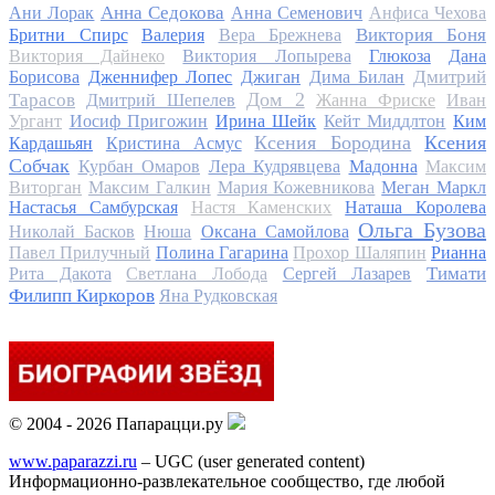
Анна Седокова
Ани Лорак
Анна Семенович
Анфиса Чехова
Виктория Боня
Бритни Спирс
Валерия
Вера Брежнева
Виктория Дайнеко
Виктория Лопырева
Глюкоза
Дана
Дмитрий
Борисова
Дженнифер Лопес
Джиган
Дима Билан
Дом 2
Тарасов
Дмитрий Шепелев
Жанна Фриске
Иван
Ургант
Иосиф Пригожин
Ирина Шейк
Кейт Миддлтон
Ким
Ксения Бородина
Ксения
Кардашьян
Кристина Асмус
Собчак
Курбан Омаров
Лера Кудрявцева
Мадонна
Максим
Виторган
Максим Галкин
Мария Кожевникова
Меган Маркл
Настасья Самбурская
Настя Каменских
Наташа Королева
Ольга Бузова
Николай Басков
Нюша
Оксана Самойлова
Павел Прилучный
Полина Гагарина
Прохор Шаляпин
Рианна
Тимати
Рита Дакота
Светлана Лобода
Сергей Лазарев
Филипп Киркоров
Яна Рудковская
© 2004 - 2026 Папарацци.ру
www.paparazzi.ru
– UGC (user generated content)
Информационно-развлекательное сообщество, где любой