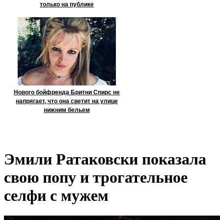
только на публике
Нового бойфренда Бритни Спирс не
напрягает, что она светит на улице
нижним бельем
Эмили Ратаковски показала
свою попу и трогательное
селфи с мужем