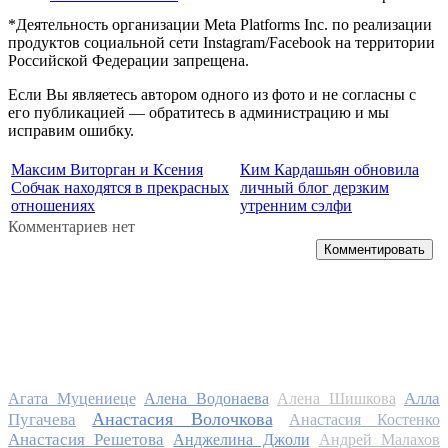
*Деятельность организации Meta Platforms Inc. по реализации
продуктов социальной сети Instagram/Facebook на территории
Российской Федерации запрещена.
Если Вы являетесь автором одного из фото и не согласны с
его публикацией — обратитесь в администрацию и мы
исправим ошибку.
Максим Виторган и Ксения
Ким Кардашьян обновила
Собчак находятся в прекрасных
личный блог дерзким
отношениях
утренним сэлфи
Комментариев нет
Комментировать
Алла
Агата Муцениеце
Алена Водонаева
Алена Шишкова
Анастасия Волочкова
Пугачева
Анастасия Костенко
Анастасия Решетова
Анджелина Джоли
Андрей Малахов