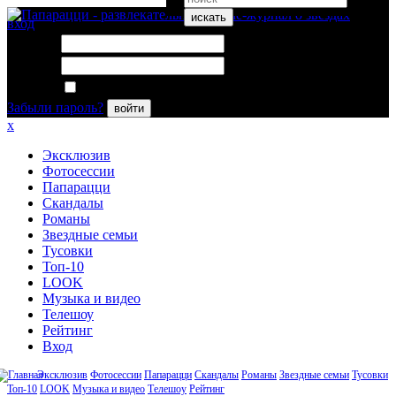
искать
вход
Логин:
Пароль:
Запомнить меня
Забыли пароль?
войти
x
Эксклюзив
Фотосессии
Папарацци
Скандалы
Романы
Звездные семьи
Тусовки
Топ-10
LOOK
Музыка и видео
Телешоу
Рейтинг
Вход
Эксклюзив
Фотосессии
Папарацци
Скандалы
Романы
Звездные семьи
Тусовки
Топ-10
LOOK
Музыка и видео
Телешоу
Рейтинг