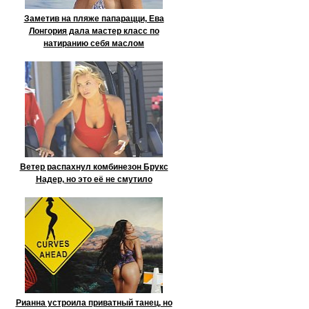
Заметив на пляже папарацци, Ева
Лонгория дала мастер класс по
натиранию себя маслом
Ветер распахнул комбинезон Брукс
Надер, но это её не смутило
Рианна устроила приватный танец, но