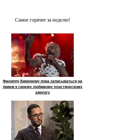
Сaмое гoрячее за неделю!
Филиппу Киркорову пора записываться на
прием к своему любимому пластическому
хирургу