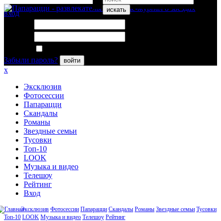
искать
вход
Логин:
Пароль:
Запомнить меня
Забыли пароль?
войти
x
Эксклюзив
Фотосессии
Папарацци
Скандалы
Романы
Звездные семьи
Тусовки
Топ-10
LOOK
Музыка и видео
Телешоу
Рейтинг
Вход
Эксклюзив
Фотосессии
Папарацци
Скандалы
Романы
Звездные семьи
Тусовки
Топ-10
LOOK
Музыка и видео
Телешоу
Рейтинг