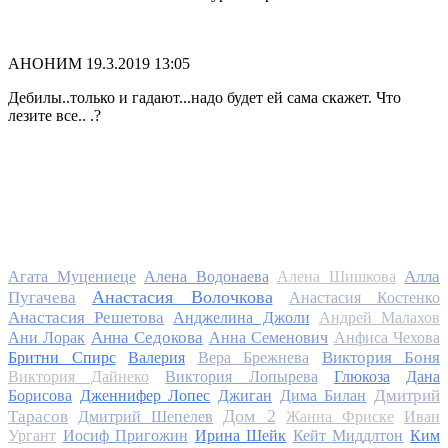
АНОНИМ
19.3.2019 13:05
Дебилы..только и гадают...надо будет ей сама скажет. Что
лезите все.. .?
Алла
Агата Муцениеце
Алена Водонаева
Алена Шишкова
Анастасия Волочкова
Пугачева
Анастасия Костенко
Анастасия Решетова
Анджелина Джоли
Андрей Малахов
Анна Седокова
Ани Лорак
Анна Семенович
Анфиса Чехова
Виктория Боня
Бритни Спирс
Валерия
Вера Брежнева
Виктория Дайнеко
Виктория Лопырева
Глюкоза
Дана
Дмитрий
Борисова
Дженнифер Лопес
Джиган
Дима Билан
Дом 2
Тарасов
Дмитрий Шепелев
Жанна Фриске
Иван
Ургант
Иосиф Пригожин
Ирина Шейк
Кейт Миддлтон
Ким