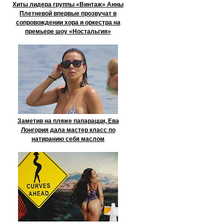
Хиты лидера группы «Винтаж» Анны
Плетневой впервые прозвучат в
сопровождении хора и оркестра на
премьере шоу «Ностальгия»
Заметив на пляже папарацци, Ева
Лонгория дала мастер класс по
натиранию себя маслом