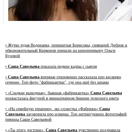
• Жутко худая Водонаева, перешитые Борисовы, сияющий Дибров и
обворожительный Киркоров пришли на кинопремьеру Ольги
Бузовой
•
Саша Савельева
показала редкие кадры с сыном
•
Саша Савельева
впервые откровенно рассказала про кесарево
сечение. Топ-фото "фабрикантки", где она ещё без шрама
• «Сладкие выходные»: бывшая «фабрикантка»
Саша Савельева
похвасталась фигурой в миниатюрном бикини телесного цвета
• «На семейную терапию»: экс-солистка «Фабрики»
Саша
Савельева
заговорила про измены. Топ интригующих фотографий
певицы Саши Савельевой
• «Ты этого достоин»:
Саша Савельева
чувственно поздравила