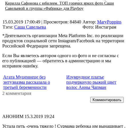
Кирилла Сафонова с юбилеем. ТОП горячих ярких фото Саши
Савельевой и группы «Фабрика» для Playboy
15.03.2019 17:00:49
| Просмотров: 84840
Автор:
MaryPoppins
Тэги:
Саша Савельева
Фото: Инстаграм
*Деятельность организации Meta Platforms Inc. по реализации
продуктов социальной сети Instagram/Facebook на территории
Российской Федерации запрещена.
Если Вы являетесь автором одного из фото и не согласны с
его публикацией — обратитесь в администрацию и мы
исправим ошибку.
Агата Муцениеце без
Изумрудное платье
энтузиазма рассказала о
подчеркнуло рыжий цвет
третьей беременности
волос Анны Чапман
2 комментария
Комментировать
АНОНИМ
15.3.2019 19:24
Устала петь -очень тяжело ! Сурмама ребенка им вынашивает .