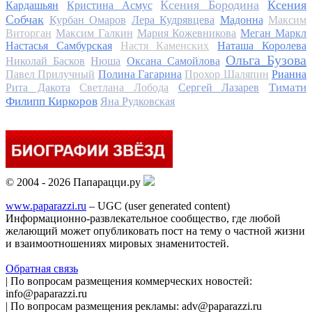
Ксения Бородина
Ксения
Кардашьян
Кристина Асмус
Собчак
Курбан Омаров
Лера Кудрявцева
Мадонна
Максим
Виторган
Максим Галкин
Мария Кожевникова
Меган Маркл
Настасья Самбурская
Настя Каменских
Наташа Королева
Ольга Бузова
Николай Басков
Нюша
Оксана Самойлова
Павел Прилучный
Полина Гагарина
Прохор Шаляпин
Рианна
Тимати
Рита Дакота
Светлана Лобода
Сергей Лазарев
Филипп Киркоров
Яна Рудковская
© 2004 - 2026 Папарацци.ру
www.paparazzi.ru
– UGC (user generated content)
Информационно-развлекательное сообщество, где любой
желающий может опубликовать пост на тему о частной жизни
и взаимоотношениях мировых знаменитостей.
Обратная связь
| По вопросам размещения коммерческих новостей:
info@paparazzi.ru
| По вопросам размещения рекламы: adv@paparazzi.ru