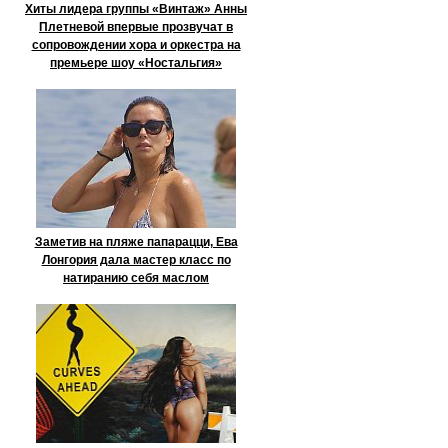
Хиты лидера группы «Винтаж» Анны
Плетневой впервые прозвучат в
сопровождении хора и оркестра на
премьере шоу «Ностальгия»
Заметив на пляже папарацци, Ева
Лонгория дала мастер класс по
натиранию себя маслом