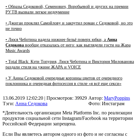
• Образы Седоковой, Семенович, Воробьевой и других на премии
РУ.ТВ вызвали легкое недоумение
• Джиган проклял Самойлову и закрутил роман с Седоковой, но это
не точно
• Люся Чеботина надела нижнее бельё поверх юбки, а
Анна
Седокова
вообще отказалась от него: как выглядели гости на Жара
Music Awards
• Total Black: Кэти Топурия, Люся Чеботина и Виктория Милованова
раздали стиля на ужине ЖАРА и VOICE
• У Анны Седоковой очередные корзины цветов от очередного
поклонника и очередная фотосессия в стиле «я всё еще секси»
13.06.2019 12:02:20
| Просмотров: 39929
Автор:
MaryPoppins
Тэги:
Анна Седокова
Фото: Инстаграм
*Деятельность организации Meta Platforms Inc. по реализации
продуктов социальной сети Instagram/Facebook на территории
Российской Федерации запрещена.
Если Вы являетесь автором одного из фото и не согласны с