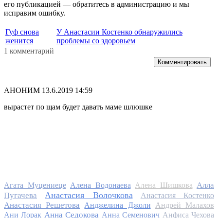
его публикацией — обратитесь в администрацию и мы
исправим ошибку.
Гуф снова
У Анастасии Костенко обнаружились
женится
проблемы со здоровьем
1 комментарий
Комментировать
АНОНИМ
13.6.2019 14:59
вырастет по щам будет давать маме шлюшке
Алла
Агата Муцениеце
Алена Водонаева
Алена Шишкова
Анастасия Волочкова
Пугачева
Анастасия Костенко
Анастасия Решетова
Анджелина Джоли
Андрей Малахов
Анна Седокова
Ани Лорак
Анна Семенович
Анфиса Чехова