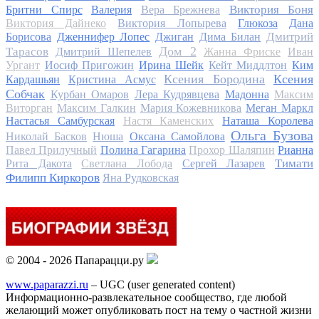
Виктория Боня
Бритни Спирс
Валерия
Вера Брежнева
Виктория Дайнеко
Виктория Лопырева
Глюкоза
Дана
Дмитрий
Борисова
Дженнифер Лопес
Джиган
Дима Билан
Дом 2
Тарасов
Дмитрий Шепелев
Жанна Фриске
Иван
Ургант
Иосиф Пригожин
Ирина Шейк
Кейт Миддлтон
Ким
Ксения Бородина
Ксения
Кардашьян
Кристина Асмус
Собчак
Курбан Омаров
Лера Кудрявцева
Мадонна
Максим
Виторган
Максим Галкин
Мария Кожевникова
Меган Маркл
Настасья Самбурская
Настя Каменских
Наташа Королева
Ольга Бузова
Николай Басков
Нюша
Оксана Самойлова
Павел Прилучный
Полина Гагарина
Прохор Шаляпин
Рианна
Тимати
Рита Дакота
Светлана Лобода
Сергей Лазарев
Филипп Киркоров
Яна Рудковская
© 2004 - 2026 Папарацци.ру
www.paparazzi.ru
– UGC (user generated content)
Информационно-развлекательное сообщество, где любой
желающий может опубликовать пост на тему о частной жизни