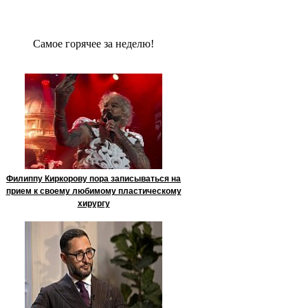
Сaмое гoрячее за неделю!
Филиппу Киркорову пора записываться на
прием к своему любимому пластическому
хирургу