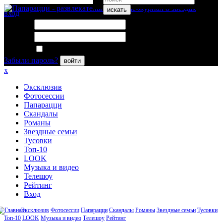
искать
вход
Логин:
Пароль:
Запомнить меня
Забыли пароль?
войти
x
Эксклюзив
Фотосессии
Папарацци
Скандалы
Романы
Звездные семьи
Тусовки
Топ-10
LOOK
Музыка и видео
Телешоу
Рейтинг
Вход
Эксклюзив
Фотосессии
Папарацци
Скандалы
Романы
Звездные семьи
Тусовки
Топ-10
LOOK
Музыка и видео
Телешоу
Рейтинг