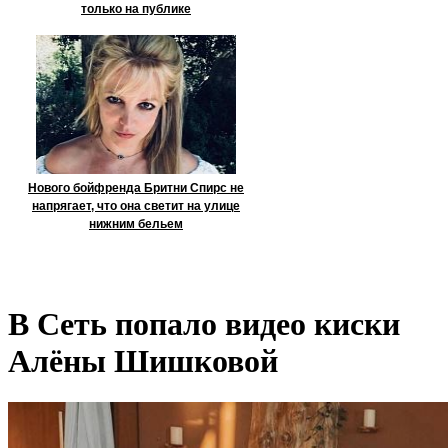
только на публике
Нового бойфренда Бритни Спирс не
напрягает, что она светит на улице
нижним бельем
В Сеть попало видео киски
Алёны Шишковой