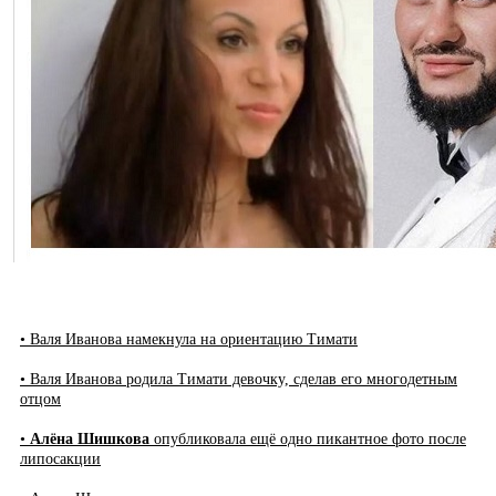
• Валя Иванова намекнула на ориентацию Тимати
• Валя Иванова родила Тимати девочку, сделав его многодетным
отцом
•
Алёна Шишкова
опубликовала ещё одно пикантное фото после
липосакции