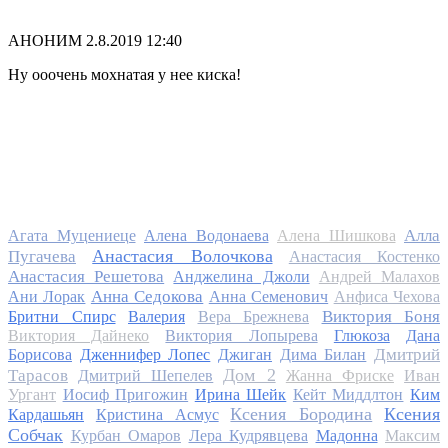
АНОНИМ
2.8.2019 12:40
Ну ооочень мохнатая у нее киска!
Алла
Агата Муцениеце
Алена Водонаева
Алена Шишкова
Анастасия Волочкова
Пугачева
Анастасия Костенко
Анастасия Решетова
Анджелина Джоли
Андрей Малахов
Анна Седокова
Ани Лорак
Анна Семенович
Анфиса Чехова
Виктория Боня
Бритни Спирс
Валерия
Вера Брежнева
Виктория Дайнеко
Виктория Лопырева
Глюкоза
Дана
Дмитрий
Борисова
Дженнифер Лопес
Джиган
Дима Билан
Дом 2
Тарасов
Дмитрий Шепелев
Жанна Фриске
Иван
Ургант
Иосиф Пригожин
Ирина Шейк
Кейт Миддлтон
Ким
Ксения Бородина
Ксения
Кардашьян
Кристина Асмус
Собчак
Курбан Омаров
Лера Кудрявцева
Мадонна
Максим