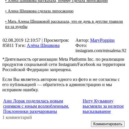
• Алена Шишкова рассказала, почему сделала липосакцию
• Алена Шишкова сделала липосакцию
• Мать Алены Шишковой рассказала, что ее дочь в детстве травили
из-за худобы
02.08.2019 12:10:57
| Просмотров:
Автор:
MaryPoppins
85811
Тэги:
Алёна Шишкова
Фото:
instagram.com/missalena.92
*Деятельность организации Meta Platforms Inc. по реализации
продуктов социальной сети Instagram/Facebook на территории
Российской Федерации запрещена.
Если Вы являетесь автором одного из фото и не согласны с
его публикацией — обратитесь в администрацию и мы
исправим ошибку.
Ани Лорак поделилась новым
Ниту Кузьмину
снимком с юным возлюбленным.
высмеяли за нелепое
Поклонники разочарованы
высказывание
1 комментарий
Комментировать