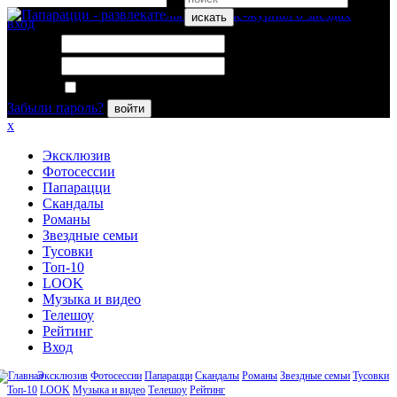
искать
вход
Логин:
Пароль:
Запомнить меня
Забыли пароль?
войти
x
Эксклюзив
Фотосессии
Папарацци
Скандалы
Романы
Звездные семьи
Тусовки
Топ-10
LOOK
Музыка и видео
Телешоу
Рейтинг
Вход
Эксклюзив
Фотосессии
Папарацци
Скандалы
Романы
Звездные семьи
Тусовки
Топ-10
LOOK
Музыка и видео
Телешоу
Рейтинг