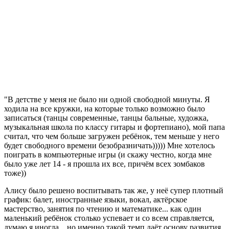
"В детстве у меня не было ни одной свободной минуты. Я
ходила на все кружки, на которые только возможно было
записаться (танцы современные, танцы бальные, художка,
музыкальная школа по классу гитары и фортепиано), мой папа
считал, что чем больше загружен ребёнок, тем меньше у него
будет свободного времени безобразничать))))) Мне хотелось
поиграть в компьютерные игры (и скажу честно, когда мне
было уже лет 14 - я прошла их все, причём всех зомбаков
тоже))
Алису было решено воспитывать так же, у неё супер плотный
график: балет, иностранные языки, вокал, актёрское
мастерство, занятия по чтению и математике... как один
маленький ребёнок столько успевает и со всем справляется,
думаю я иногда... но именно такой темп даёт основу развития