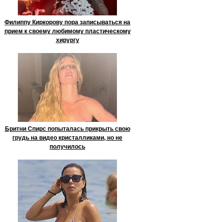
Филиппу Киркорову пора записываться на
прием к своему любимому пластическому
хирургу
Бритни Спирс попыталась прикрыть свою
грудь на видео кристалликами, но не
получилось