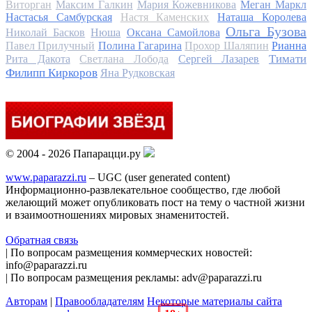
Виторган
Максим Галкин
Мария Кожевникова
Меган Маркл
Настасья Самбурская
Настя Каменских
Наташа Королева
Ольга Бузова
Николай Басков
Нюша
Оксана Самойлова
Павел Прилучный
Полина Гагарина
Прохор Шаляпин
Рианна
Тимати
Рита Дакота
Светлана Лобода
Сергей Лазарев
Филипп Киркоров
Яна Рудковская
© 2004 - 2026 Папарацци.ру
www.paparazzi.ru
– UGC (user generated content)
Информационно-развлекательное сообщество, где любой
желающий может опубликовать пост на тему о частной жизни
и взаимоотношениях мировых знаменитостей.
Обратная связь
| По вопросам размещения коммерческих новостей:
info@paparazzi.ru
| По вопросам размещения рекламы: adv@paparazzi.ru
Авторам
|
Правообладателям
Некоторые материалы сайта