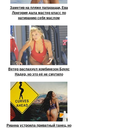
Заметив на пляже папарацци, Ева
Лонгория дала мастер класс по
натиранию себя маслом
Ветер распахнул комбинезон Брукс
Надер, но это её не смутило
Рианна устроила приватный танец, но