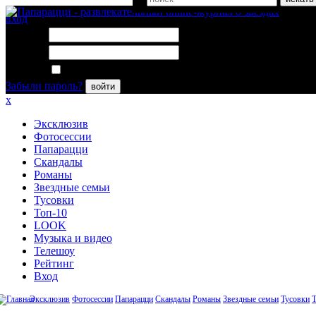
вход
Логин:
Пароль:
Запомнить меня
Забыли пароль?
войти
x
Эксклюзив
Фотосессии
Папарацци
Скандалы
Романы
Звездные семьи
Тусовки
Топ-10
LOOK
Музыка и видео
Телешоу
Рейтинг
Вход
Эксклюзив
Фотосессии
Папарацци
Скандалы
Романы
Звездные семьи
Тусовки
Т