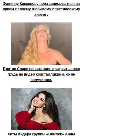
Филиппу Киркорову пора записываться на
прием к своему любимому пластическому
хирургу
Бритни Спирс попыталась прикрыть свою
грудь на видео кристалликами, но не
получилось
Хиты лидера группы «Винтаж» Анны