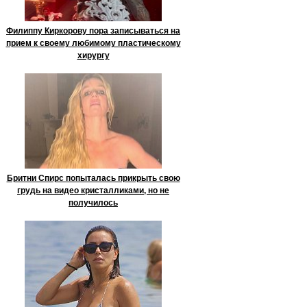
Филиппу Киркорову пора записываться на
прием к своему любимому пластическому
хирургу
Бритни Спирс попыталась прикрыть свою
грудь на видео кристалликами, но не
получилось