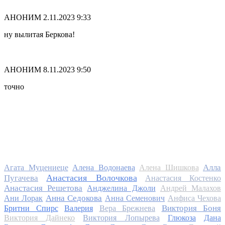
АНОНИМ
2.11.2023 9:33
ну вылитая Беркова!
АНОНИМ
8.11.2023 9:50
точно
Алла
Агата Муцениеце
Алена Водонаева
Алена Шишкова
Анастасия Волочкова
Пугачева
Анастасия Костенко
Анастасия Решетова
Анджелина Джоли
Андрей Малахов
Анна Седокова
Ани Лорак
Анна Семенович
Анфиса Чехова
Виктория Боня
Бритни Спирс
Валерия
Вера Брежнева
Виктория Дайнеко
Виктория Лопырева
Глюкоза
Дана