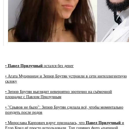
•
Павел Прилучный
остался без денег
• Агата Муцениеце и Зепюр Брутян устроили в сети интеллигентную
склоку
• Зепюр Брутян выглядит невероятно эротично на съёмочной
площадке с Павлом Прилучным
• "Срывов не было": Зепюр Брутян сделала всё, чтобы моментально
похудеть после родов
• Мирослава Карпович вдруг призналась, что
Павел Прилучный
и
Егор Крид её просто использовали. Топ горячих фото «папиной