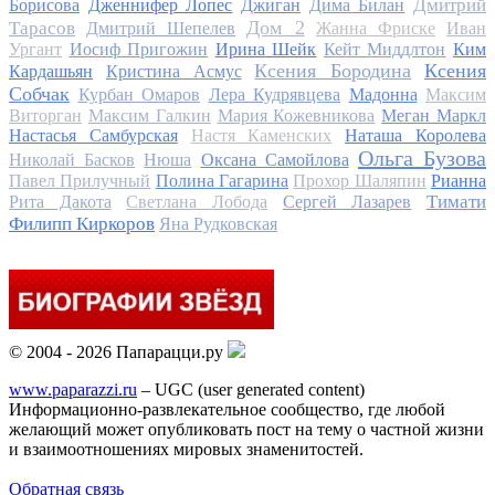
Дмитрий
Борисова
Дженнифер Лопес
Джиган
Дима Билан
Дом 2
Тарасов
Дмитрий Шепелев
Жанна Фриске
Иван
Ургант
Иосиф Пригожин
Ирина Шейк
Кейт Миддлтон
Ким
Ксения Бородина
Ксения
Кардашьян
Кристина Асмус
Собчак
Курбан Омаров
Лера Кудрявцева
Мадонна
Максим
Виторган
Максим Галкин
Мария Кожевникова
Меган Маркл
Настасья Самбурская
Настя Каменских
Наташа Королева
Ольга Бузова
Николай Басков
Нюша
Оксана Самойлова
Павел Прилучный
Полина Гагарина
Прохор Шаляпин
Рианна
Тимати
Рита Дакота
Светлана Лобода
Сергей Лазарев
Филипп Киркоров
Яна Рудковская
© 2004 - 2026 Папарацци.ру
www.paparazzi.ru
– UGC (user generated content)
Информационно-развлекательное сообщество, где любой
желающий может опубликовать пост на тему о частной жизни
и взаимоотношениях мировых знаменитостей.
Обратная связь