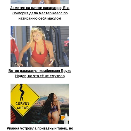
Заметив на пляже папарацци, Ева
Лонгория дала мастер класс по
натиранию себя маслом
Ветер распахнул комбинезон Брукс
Надер, но это её не смутило
Рианна устроила приватный танец, но