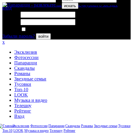
искать
вход
Логин:
Пароль:
Запомнить меня
Забыли пароль?
войти
x
Эксклюзив
Фотосессии
Папарацци
Скандалы
Романы
Звездные семьи
Тусовки
Топ-10
LOOK
Музыка и видео
Телешоу
Рейтинг
Вход
Эксклюзив
Фотосессии
Папарацци
Скандалы
Романы
Звездные семьи
Тусовки
Топ-10
LOOK
Музыка и видео
Телешоу
Рейтинг