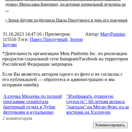
дочки» Мирославы Карпович, на которые нормальный мужчина не
...
• Зепюр Брутян подбодрила Павла Прилучного в день его рождения
31.10.2023 14:47:16
| Просмотров:
Автор:
MaryPoppins
115516
Тэги:
Павел Прилучный
,
Зепюр
Брутян
*Деятельность организации Meta Platforms Inc. по реализации
продуктов социальной сети Instagram/Facebook на территории
Российской Федерации запрещена.
Если Вы являетесь автором одного из фото и не согласны с
его публикацией — обратитесь в администрацию и мы
исправим ошибку.
Аллочка Михеева по полной
"Изображать дурацкую
программе отработала
глупость": 60-летняя актриса
бартерный отдых в Дубае
"наехала" на Меган Фокс из-за
фоточками в купальнике
костюма на Хэллоуин
2 комментария
Комментировать