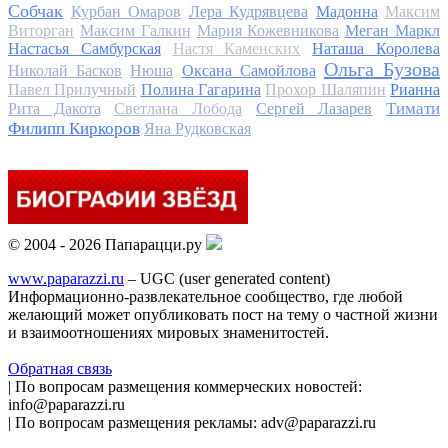
Собчак
Курбан Омаров
Лера Кудрявцева
Мадонна
Максим
Виторган
Максим Галкин
Мария Кожевникова
Меган Маркл
Настасья Самбурская
Настя Каменских
Наташа Королева
Ольга Бузова
Николай Басков
Нюша
Оксана Самойлова
Павел Прилучный
Полина Гагарина
Прохор Шаляпин
Рианна
Тимати
Рита Дакота
Светлана Лобода
Сергей Лазарев
Филипп Киркоров
Яна Рудковская
© 2004 - 2026 Папарацци.ру
www.paparazzi.ru
– UGC (user generated content)
Информационно-развлекательное сообщество, где любой
желающий может опубликовать пост на тему о частной жизни
и взаимоотношениях мировых знаменитостей.
Обратная связь
| По вопросам размещения коммерческих новостей:
info@paparazzi.ru
| По вопросам размещения рекламы: adv@paparazzi.ru