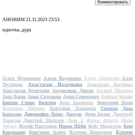
Комментировать
АНОНИМ
21.11.2023 23:53
идиотка..дура
Алла
Агата Муцениеце
Алена Водонаева
Алена Шишкова
Анастасия Волочкова
Пугачева
Анастасия Костенко
Анастасия Решетова
Анджелина Джоли
Андрей Малахов
Анна Седокова
Ани Лорак
Анна Семенович
Анфиса Чехова
Виктория Боня
Бритни Спирс
Валерия
Вера Брежнева
Виктория Дайнеко
Виктория Лопырева
Глюкоза
Дана
Дмитрий
Борисова
Дженнифер Лопес
Джиган
Дима Билан
Дом 2
Тарасов
Дмитрий Шепелев
Жанна Фриске
Иван
Ургант
Иосиф Пригожин
Ирина Шейк
Кейт Миддлтон
Ким
Ксения Бородина
Ксения
Кардашьян
Кристина Асмус