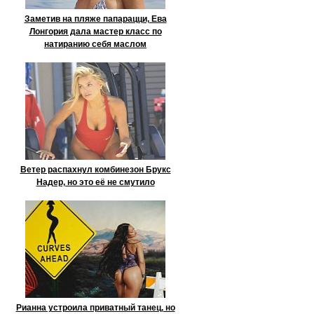
Заметив на пляже папарацци, Ева
Лонгория дала мастер класс по
натиранию себя маслом
Ветер распахнул комбинезон Брукс
Надер, но это её не смутило
Рианна устроила приватный танец, но