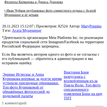
Филиппа Киркорова и Дениса Дорохова
• Иван Чуйков опубликовал фото совместного отдыха с Агатой
Муцениеце и её детьми
20.11.2023 15:12:07
| Просмотров: 82524
Автор:
MaryPoppins
Тэги:
Агата Муцениеце
*Деятельность организации Meta Platforms Inc. по реализации
продуктов социальной сети Instagram/Facebook на территории
Российской Федерации запрещена.
Если Вы являетесь автором одного из фото и не согласны с
его публикацией — обратитесь в администрацию и мы
исправим ошибку.
Виктория Боня
Энрике Иглесиас и Анна
разругалась с
Курникова впервые за долгое время
возлюбленным из-за
устроили прилюдные обнимашки.
Павла Воли. Топ-фото
Топ-фото Курниковой от
сенсационного
обнажённых фотосессией до
появления Бони на шоу
родильной палаты
ТНТ
1 комментарий