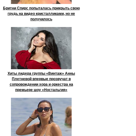
Бритни Спирс попыталась прикрыть свою
грудь на видео кристалликами, но не
получилось
Хиты лидера группы «Винтаж» Анны
Плетневой впервые прозвучат в
сопровождении хора и оркестра на
премьере шоу «Ностальгия»