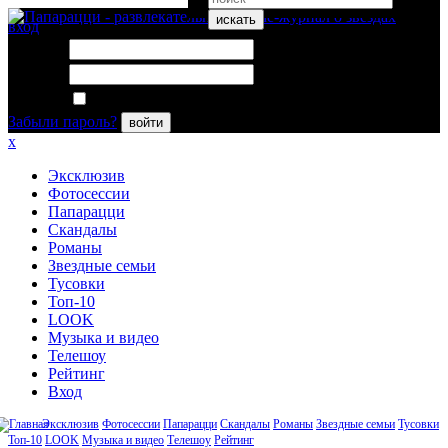
искать
вход
Логин:
Пароль:
Запомнить меня
Забыли пароль?
войти
x
Эксклюзив
Фотосессии
Папарацци
Скандалы
Романы
Звездные семьи
Тусовки
Топ-10
LOOK
Музыка и видео
Телешоу
Рейтинг
Вход
Эксклюзив
Фотосессии
Папарацци
Скандалы
Романы
Звездные семьи
Тусовки
Топ-10
LOOK
Музыка и видео
Телешоу
Рейтинг