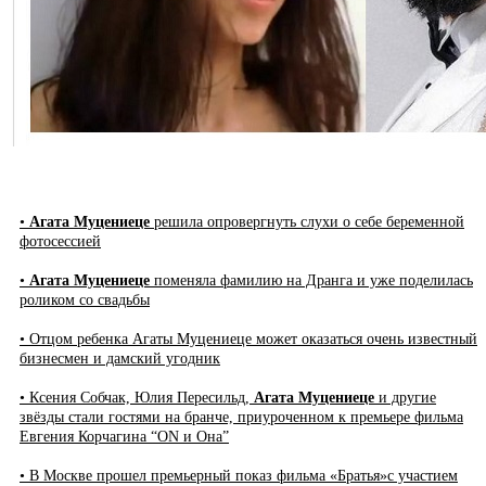
•
Агата Муцениеце
решила опровергнуть слухи о себе беременной
фотосессией
•
Агата Муцениеце
поменяла фамилию на Дранга и уже поделилась
роликом со свадьбы
• Отцом ребенка Агаты Муцениеце может оказаться очень известный
бизнесмен и дамский угодник
• Ксения Собчак, Юлия Пересильд,
Агата Муцениеце
и другие
звёзды стали гостями на бранче, приуроченном к премьере фильма
Евгения Корчагина “ON и Она”
• В Москве прошел премьерный показ фильма «Братья»с участием