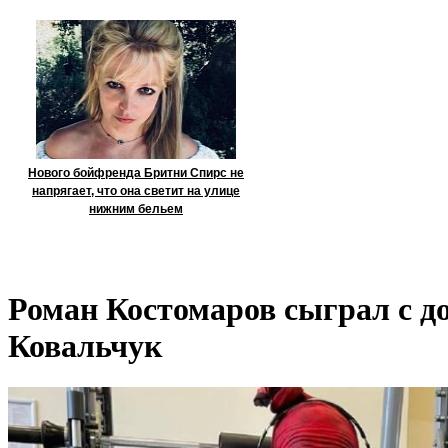
Нового бойфренда Бритни Спирс не
напрягает, что она светит на улице
нижним бельем
Роман Костомаров сыграл с д
Ковальчук