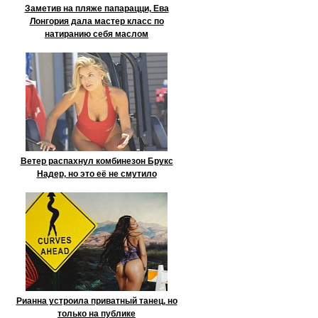
Заметив на пляже папарацци, Ева
Лонгория дала мастер класс по
натиранию себя маслом
Ветер распахнул комбинезон Брукс
Надер, но это её не смутило
Рианна устроила приватный танец, но
только на публике