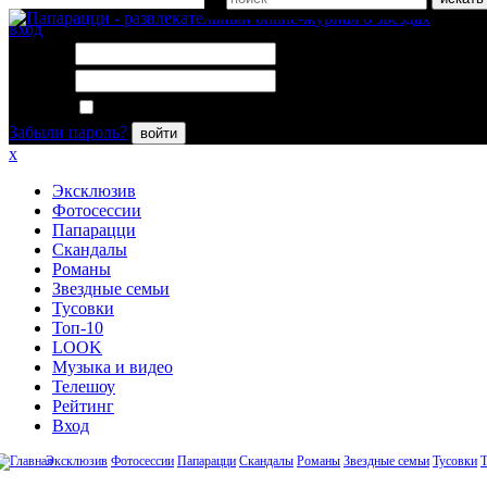
вход
Логин:
Пароль:
Запомнить меня
Забыли пароль?
войти
x
Эксклюзив
Фотосессии
Папарацци
Скандалы
Романы
Звездные семьи
Тусовки
Топ-10
LOOK
Музыка и видео
Телешоу
Рейтинг
Вход
Эксклюзив
Фотосессии
Папарацци
Скандалы
Романы
Звездные семьи
Тусовки
Т