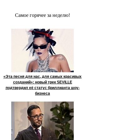
Сaмое гoрячее за неделю!
«Эта песня для нас, для самых красивых
созданий»: новый трек SEVILLE
подтвердил её статус бриллианта шоу-
бизнеса