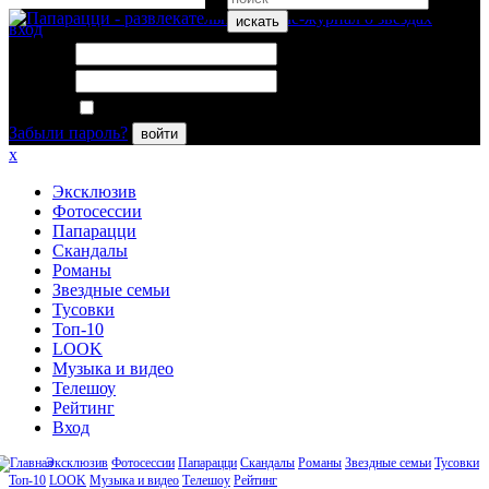
искать
вход
Логин:
Пароль:
Запомнить меня
Забыли пароль?
войти
x
Эксклюзив
Фотосессии
Папарацци
Скандалы
Романы
Звездные семьи
Тусовки
Топ-10
LOOK
Музыка и видео
Телешоу
Рейтинг
Вход
Эксклюзив
Фотосессии
Папарацци
Скандалы
Романы
Звездные семьи
Тусовки
Топ-10
LOOK
Музыка и видео
Телешоу
Рейтинг