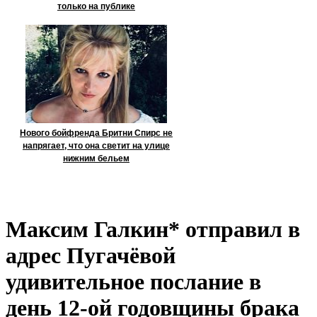
только на публике
Нового бойфренда Бритни Спирс не
напрягает, что она светит на улице
нижним бельем
Максим Галкин* отправил в
адрес Пугачёвой
удивительное послание в
день 12-ой годовщины брака