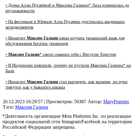
• Дочка Аллы Пугачёвой и Максима Галкина* Лиза изменилась до
неузнаваемости
• На фестивале в Юрмале Алла Пугачева удостоилась жиденьких
аплодисментов
• Иноагент
Максим Галкин
начал изучать украинский язык для
обслуживания богатых украинцев
•
Максим Галкин
* смело сравнил себя с Иисусом Христом
• В Индонезии пояснили, почему не пустили Максима Галкина* на
Бали
• Иноагент
Максим Галкин
стал выглядеть, как мальчик, но руки
трясутся, как у бывалого алкаша
26.12.2023 16:29:57
| Просмотров: 50387
Автор:
MaryPoppins
Тэги:
Максим Галкин
*Деятельность организации Meta Platforms Inc. по реализации
продуктов социальной сети Instagram/Facebook на территории
Российской Федерации запрещена.