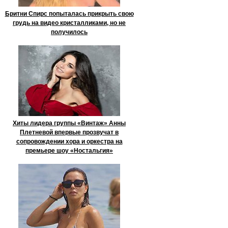
Бритни Спирс попыталась прикрыть свою
грудь на видео кристалликами, но не
получилось
Хиты лидера группы «Винтаж» Анны
Плетневой впервые прозвучат в
сопровождении хора и оркестра на
премьере шоу «Ностальгия»