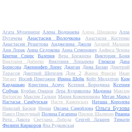
Алла
Агата Муцениеце
Алена Водонаева
Алена Шишкова
Анастасия Волочкова
Пугачева
Анастасия Костенко
Анастасия Решетова
Анджелина Джоли
Андрей Малахов
Анна Седокова
Ани Лорак
Анна Семенович
Анфиса Чехова
Виктория Боня
Бритни Спирс
Валерия
Вера Брежнева
Виктория Дайнеко
Виктория Лопырева
Глюкоза
Дана
Дмитрий
Борисова
Дженнифер Лопес
Джиган
Дима Билан
Дом 2
Тарасов
Дмитрий Шепелев
Жанна Фриске
Иван
Ургант
Иосиф Пригожин
Ирина Шейк
Кейт Миддлтон
Ким
Ксения Бородина
Ксения
Кардашьян
Кристина Асмус
Собчак
Курбан Омаров
Лера Кудрявцева
Мадонна
Максим
Виторган
Максим Галкин
Мария Кожевникова
Меган Маркл
Настасья Самбурская
Настя Каменских
Наташа Королева
Ольга Бузова
Николай Басков
Нюша
Оксана Самойлова
Павел Прилучный
Полина Гагарина
Прохор Шаляпин
Рианна
Тимати
Рита Дакота
Светлана Лобода
Сергей Лазарев
Филипп Киркоров
Яна Рудковская