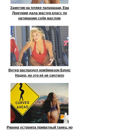
Заметив на пляже папарацци, Ева
Лонгория дала мастер класс по
натиранию себя маслом
Ветер распахнул комбинезон Брукс
Надер, но это её не смутило
Рианна устроила приватный танец, но