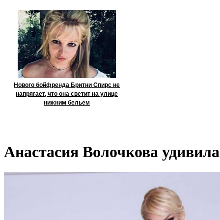
Нового бойфренда Бритни Спирс не
напрягает, что она светит на улице
нижним бельем
Анастасия Волочкова удивила