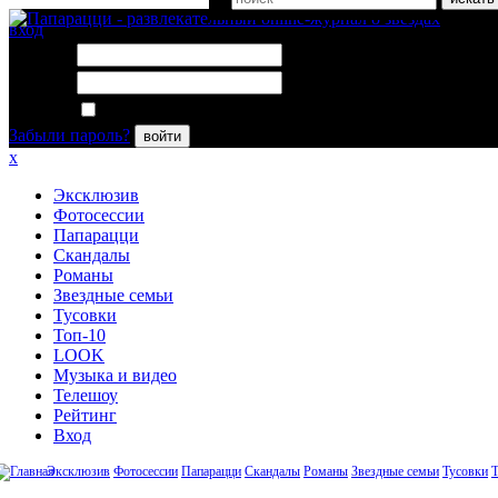
вход
Логин:
Пароль:
Запомнить меня
Забыли пароль?
войти
x
Эксклюзив
Фотосессии
Папарацци
Скандалы
Романы
Звездные семьи
Тусовки
Топ-10
LOOK
Музыка и видео
Телешоу
Рейтинг
Вход
Эксклюзив
Фотосессии
Папарацци
Скандалы
Романы
Звездные семьи
Тусовки
Т