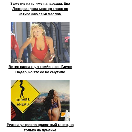
Заметив на пляже папарацци, Ева
Лонгория дала мастер класс по
натиранию себя маслом
Ветер распахнул комбинезон Брукс
Надер, но это её не смутило
Рианна устроила приватный танец, но
только на публике