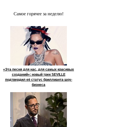
Сaмое гoрячее за неделю!
«Эта песня для нас, для самых красивых
созданий»: новый трек SEVILLE
подтвердил её статус бриллианта шоу-
бизнеса