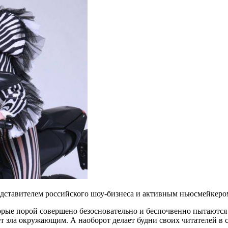
едставителем российского шоу-бизнеса и активным ньюсмейкеро
орые порой совершено безосновательно и беспочвенно пытаются у
т зла окружающим. А наоборот делает будни своих читателей в с