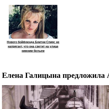
Нового бойфренда Бритни Спирс не
напрягает, что она светит на улице
нижним бельем
Елена Галицына предложила 