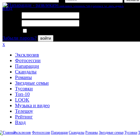
вход
Логин:
Пароль:
Запомнить меня
Забыли пароль?
войти
x
Эксклюзив
Фотосессии
Папарацци
Скандалы
Романы
Звездные семьи
Тусовки
Топ-10
LOOK
Музыка и видео
Телешоу
Рейтинг
Вход
Эксклюзив
Фотосессии
Папарацци
Скандалы
Романы
Звездные семьи
Тусовки
Т