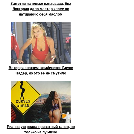
Заметив на пляже папарацци, Ева
Лонгория дала мастер класс по
натиранию себя маслом
Ветер распахнул комбинезон Брукс
Надер, но это её не смутило
Рианна устроила приватный танец, но
только на публике