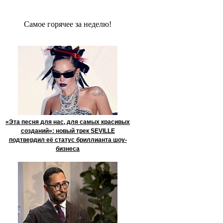
Сaмое гoрячее за неделю!
«Эта песня для нас, для самых красивых
созданий»: новый трек SEVILLE
подтвердил её статус бриллианта шоу-
бизнеса