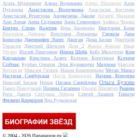
Алла
Агата Муцениеце
Алена Водонаева
Алена Шишкова
Анастасия Волочкова
Пугачева
Анастасия Костенко
Анастасия Решетова
Анджелина Джоли
Андрей Малахов
Анна Седокова
Ани Лорак
Анна Семенович
Анфиса Чехова
Виктория Боня
Бритни Спирс
Валерия
Вера Брежнева
Виктория Дайнеко
Виктория Лопырева
Глюкоза
Дана
Дмитрий
Борисова
Дженнифер Лопес
Джиган
Дима Билан
Дом 2
Тарасов
Дмитрий Шепелев
Жанна Фриске
Иван
Ургант
Иосиф Пригожин
Ирина Шейк
Кейт Миддлтон
Ким
Ксения Бородина
Ксения
Кардашьян
Кристина Асмус
Собчак
Курбан Омаров
Лера Кудрявцева
Мадонна
Максим
Виторган
Максим Галкин
Мария Кожевникова
Меган Маркл
Настасья Самбурская
Настя Каменских
Наташа Королева
Ольга Бузова
Николай Басков
Нюша
Оксана Самойлова
Павел Прилучный
Полина Гагарина
Прохор Шаляпин
Рианна
Тимати
Рита Дакота
Светлана Лобода
Сергей Лазарев
Филипп Киркоров
Яна Рудковская
© 2004 - 2026 Папарацци.ру