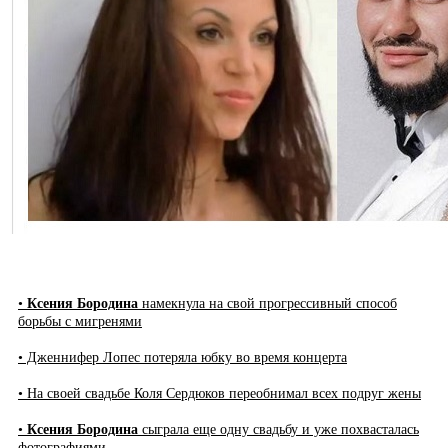
•
Ксения Бородина
намекнула на свой прогрессивный способ
борьбы с мигренями
• Дженнифер Лопес потеряла юбку во время концерта
• На своей свадьбе Коля Сердюков переобнимал всех подруг жены
•
Ксения Бородина
сыграла еще одну свадьбу и уже похвасталась
фотографиями