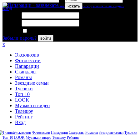
искать
вход
Логин:
Пароль:
Запомнить меня
Забыли пароль?
войти
x
Эксклюзив
Фотосессии
Папарацци
Скандалы
Романы
Звездные семьи
Тусовки
Топ-10
LOOK
Музыка и видео
Телешоу
Рейтинг
Вход
Эксклюзив
Фотосессии
Папарацци
Скандалы
Романы
Звездные семьи
Тусовки
Топ-10
LOOK
Музыка и видео
Телешоу
Рейтинг