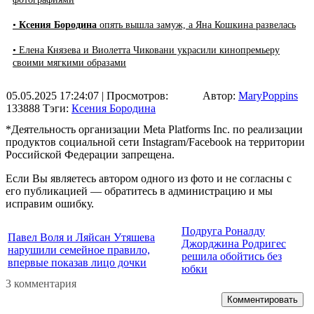
•
Ксения Бородина
опять вышла замуж, а Яна Кошкина развелась
• Елена Князева и Виолетта Чиковани украсили кинопремьеру
своими мягкими образами
05.05.2025 17:24:07
| Просмотров:
Автор:
MaryPoppins
133888
Тэги:
Ксения Бородина
*Деятельность организации Meta Platforms Inc. по реализации
продуктов социальной сети Instagram/Facebook на территории
Российской Федерации запрещена.
Если Вы являетесь автором одного из фото и не согласны с
его публикацией — обратитесь в администрацию и мы
исправим ошибку.
Подруга Роналду
Павел Воля и Ляйсан Утяшева
Джорджина Родригес
нарушили семейное правило,
решила обойтись без
впервые показав лицо дочки
юбки
3 комментария
Комментировать