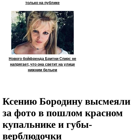
только на публике
Нового бойфренда Бритни Спирс не
напрягает, что она светит на улице
нижним бельем
Ксению Бородину высмеяли
за фото в пошлом красном
купальнике и губы-
верблюдочки