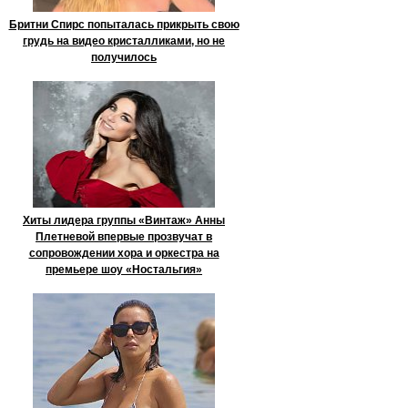
Бритни Спирс попыталась прикрыть свою
грудь на видео кристалликами, но не
получилось
Хиты лидера группы «Винтаж» Анны
Плетневой впервые прозвучат в
сопровождении хора и оркестра на
премьере шоу «Ностальгия»