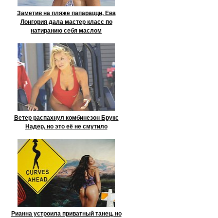
Заметив на пляже папарацци, Ева
Лонгория дала мастер класс по
натиранию себя маслом
Ветер распахнул комбинезон Брукс
Надер, но это её не смутило
Рианна устроила приватный танец, но