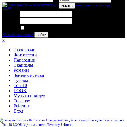
искать
вход
Логин:
Пароль:
Запомнить меня
Забыли пароль?
войти
x
Эксклюзив
Фотосессии
Папарацци
Скандалы
Романы
Звездные семьи
Тусовки
Топ-10
LOOK
Музыка и видео
Телешоу
Рейтинг
Вход
Эксклюзив
Фотосессии
Папарацци
Скандалы
Романы
Звездные семьи
Тусовки
Топ-10
LOOK
Музыка и видео
Телешоу
Рейтинг