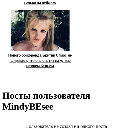
только на публике
Нового бойфренда Бритни Спирс не
напрягает, что она светит на улице
нижним бельем
Посты пользователя
MindyBEsee
Пользователь не создал ни одного поста