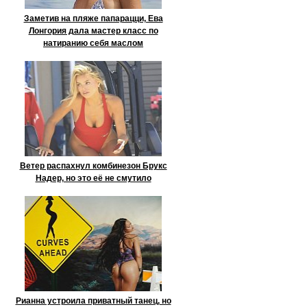
Заметив на пляже папарацци, Ева
Лонгория дала мастер класс по
натиранию себя маслом
Ветер распахнул комбинезон Брукс
Надер, но это её не смутило
Рианна устроила приватный танец, но