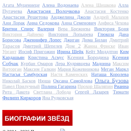
Алла
Агата Муцениеце
Алена Водонаева
Алена Шишкова
Анастасия Волочкова
Пугачева
Анастасия Костенко
Анастасия Решетова
Анджелина Джоли
Андрей Малахов
Анна Седокова
Ани Лорак
Анна Семенович
Анфиса Чехова
Виктория Боня
Бритни Спирс
Валерия
Вера Брежнева
Виктория Дайнеко
Виктория Лопырева
Глюкоза
Дана
Дмитрий
Борисова
Дженнифер Лопес
Джиган
Дима Билан
Дом 2
Тарасов
Дмитрий Шепелев
Жанна Фриске
Иван
Ургант
Иосиф Пригожин
Ирина Шейк
Кейт Миддлтон
Ким
Ксения Бородина
Ксения
Кардашьян
Кристина Асмус
Собчак
Курбан Омаров
Лера Кудрявцева
Мадонна
Максим
Виторган
Максим Галкин
Мария Кожевникова
Меган Маркл
Настасья Самбурская
Настя Каменских
Наташа Королева
Ольга Бузова
Николай Басков
Нюша
Оксана Самойлова
Павел Прилучный
Полина Гагарина
Прохор Шаляпин
Рианна
Тимати
Рита Дакота
Светлана Лобода
Сергей Лазарев
Филипп Киркоров
Яна Рудковская