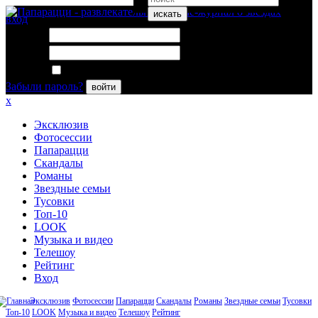
искать
вход
Логин:
Пароль:
Запомнить меня
Забыли пароль?
войти
x
Эксклюзив
Фотосессии
Папарацци
Скандалы
Романы
Звездные семьи
Тусовки
Топ-10
LOOK
Музыка и видео
Телешоу
Рейтинг
Вход
Эксклюзив
Фотосессии
Папарацци
Скандалы
Романы
Звездные семьи
Тусовки
Топ-10
LOOK
Музыка и видео
Телешоу
Рейтинг