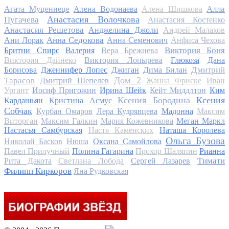
Алла
Агата Муцениеце
Алена Водонаева
Алена Шишкова
Анастасия Волочкова
Пугачева
Анастасия Костенко
Анастасия Решетова
Анджелина Джоли
Андрей Малахов
Анна Седокова
Ани Лорак
Анна Семенович
Анфиса Чехова
Виктория Боня
Бритни Спирс
Валерия
Вера Брежнева
Виктория Дайнеко
Виктория Лопырева
Глюкоза
Дана
Дмитрий
Борисова
Дженнифер Лопес
Джиган
Дима Билан
Дом 2
Тарасов
Дмитрий Шепелев
Жанна Фриске
Иван
Ургант
Иосиф Пригожин
Ирина Шейк
Кейт Миддлтон
Ким
Ксения Бородина
Ксения
Кардашьян
Кристина Асмус
Собчак
Курбан Омаров
Лера Кудрявцева
Мадонна
Максим
Виторган
Максим Галкин
Мария Кожевникова
Меган Маркл
Настасья Самбурская
Настя Каменских
Наташа Королева
Ольга Бузова
Николай Басков
Нюша
Оксана Самойлова
Павел Прилучный
Полина Гагарина
Прохор Шаляпин
Рианна
Тимати
Рита Дакота
Светлана Лобода
Сергей Лазарев
Филипп Киркоров
Яна Рудковская