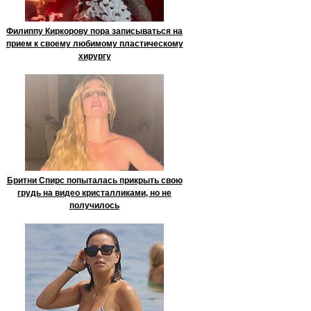
Филиппу Киркорову пора записываться на
прием к своему любимому пластическому
хирургу
Бритни Спирс попыталась прикрыть свою
грудь на видео кристалликами, но не
получилось