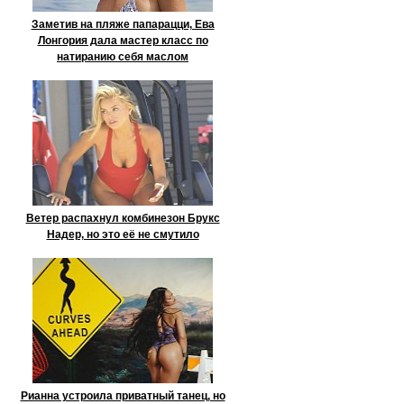
Заметив на пляже папарацци, Ева
Лонгория дала мастер класс по
натиранию себя маслом
Ветер распахнул комбинезон Брукс
Надер, но это её не смутило
Рианна устроила приватный танец, но