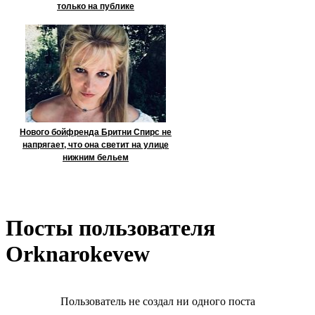
только на публике
Нового бойфренда Бритни Спирс не
напрягает, что она светит на улице
нижним бельем
Посты пользователя
Orknarokevew
Пользователь не создал ни одного поста