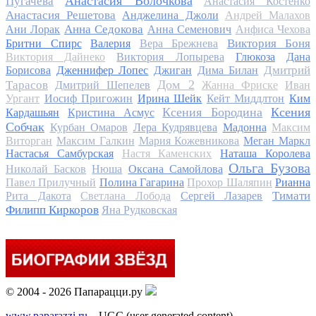
Анастасия Волочкова
Пугачева
Анастасия Костенко
Анастасия Решетова
Анджелина Джоли
Андрей Малахов
Анна Седокова
Ани Лорак
Анна Семенович
Анфиса Чехова
Виктория Боня
Бритни Спирс
Валерия
Вера Брежнева
Виктория Дайнеко
Виктория Лопырева
Глюкоза
Дана
Дмитрий
Борисова
Дженнифер Лопес
Джиган
Дима Билан
Дом 2
Тарасов
Дмитрий Шепелев
Жанна Фриске
Иван
Ургант
Иосиф Пригожин
Ирина Шейк
Кейт Миддлтон
Ким
Ксения Бородина
Ксения
Кардашьян
Кристина Асмус
Собчак
Курбан Омаров
Лера Кудрявцева
Мадонна
Максим
Виторган
Максим Галкин
Мария Кожевникова
Меган Маркл
Настасья Самбурская
Настя Каменских
Наташа Королева
Ольга Бузова
Николай Басков
Нюша
Оксана Самойлова
Павел Прилучный
Полина Гагарина
Прохор Шаляпин
Рианна
Тимати
Рита Дакота
Светлана Лобода
Сергей Лазарев
Филипп Киркоров
Яна Рудковская
© 2004 - 2026 Папарацци.ру
www.paparazzi.ru
– UGC (user generated content)