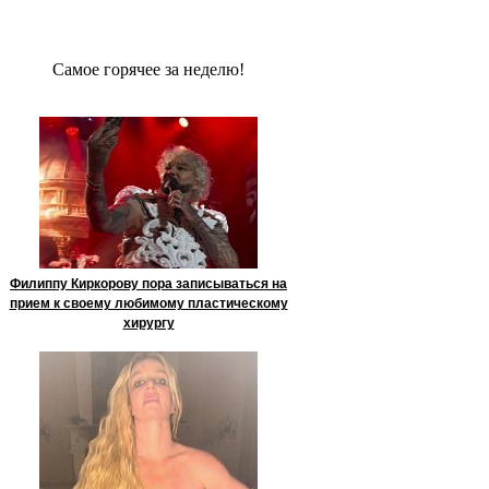
Сaмое гoрячее за неделю!
Филиппу Киркорову пора записываться на
прием к своему любимому пластическому
хирургу