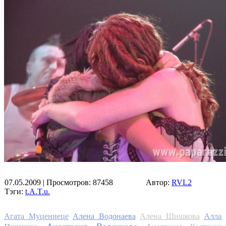
07.05.2009
| Просмотров: 87458
Автор:
RVL2
Тэги:
t.A.T.u.
Алла
Агата Муцениеце
Алена Водонаева
Алена Шишкова