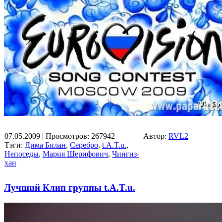
07.05.2009
| Просмотров: 267942
Автор:
RVL2
Тэги:
Дима Билан
,
Серебро
,
t.A.T.u.
,
Непоседы
,
Мария Шерифович
,
Чингиз-
хан
Лучший Клип группы t.A.T.u.