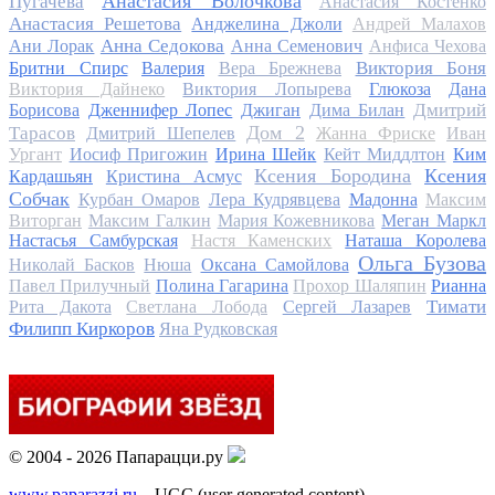
Анастасия Волочкова
Пугачева
Анастасия Костенко
Анастасия Решетова
Анджелина Джоли
Андрей Малахов
Анна Седокова
Ани Лорак
Анна Семенович
Анфиса Чехова
Виктория Боня
Бритни Спирс
Валерия
Вера Брежнева
Виктория Дайнеко
Виктория Лопырева
Глюкоза
Дана
Дмитрий
Борисова
Дженнифер Лопес
Джиган
Дима Билан
Дом 2
Тарасов
Дмитрий Шепелев
Жанна Фриске
Иван
Ургант
Иосиф Пригожин
Ирина Шейк
Кейт Миддлтон
Ким
Ксения Бородина
Ксения
Кардашьян
Кристина Асмус
Собчак
Курбан Омаров
Лера Кудрявцева
Мадонна
Максим
Виторган
Максим Галкин
Мария Кожевникова
Меган Маркл
Настасья Самбурская
Настя Каменских
Наташа Королева
Ольга Бузова
Николай Басков
Нюша
Оксана Самойлова
Павел Прилучный
Полина Гагарина
Прохор Шаляпин
Рианна
Тимати
Рита Дакота
Светлана Лобода
Сергей Лазарев
Филипп Киркоров
Яна Рудковская
© 2004 - 2026 Папарацци.ру
www.paparazzi.ru
– UGC (user generated content)