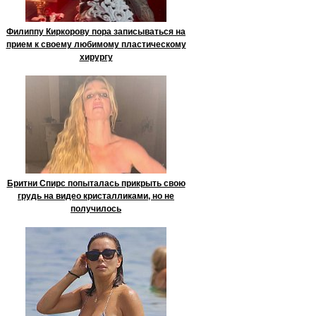
Филиппу Киркорову пора записываться на
прием к своему любимому пластическому
хирургу
Бритни Спирс попыталась прикрыть свою
грудь на видео кристалликами, но не
получилось