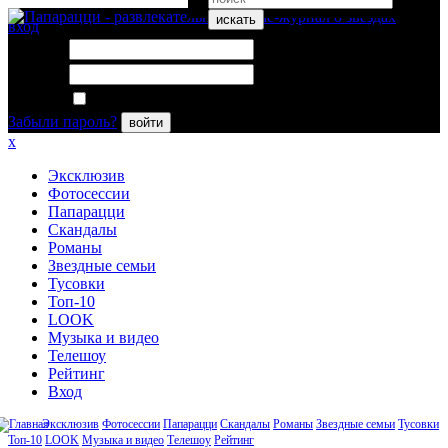
искать
вход
Логин:
Пароль:
Запомнить меня
Забыли пароль?
войти
x
Эксклюзив
Фотосессии
Папарацци
Скандалы
Романы
Звездные семьи
Тусовки
Топ-10
LOOK
Музыка и видео
Телешоу
Рейтинг
Вход
Эксклюзив
Фотосессии
Папарацци
Скандалы
Романы
Звездные семьи
Тусовки
Топ-10
LOOK
Музыка и видео
Телешоу
Рейтинг