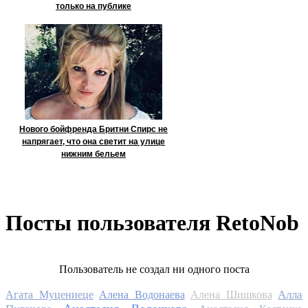
только на публике
Нового бойфренда Бритни Спирс не
напрягает, что она светит на улице
нижним бельем
Посты пользователя RetoNob
Пользователь не создал ни одного поста
Алла
Агата Муцениеце
Алена Водонаева
Алена Шишкова