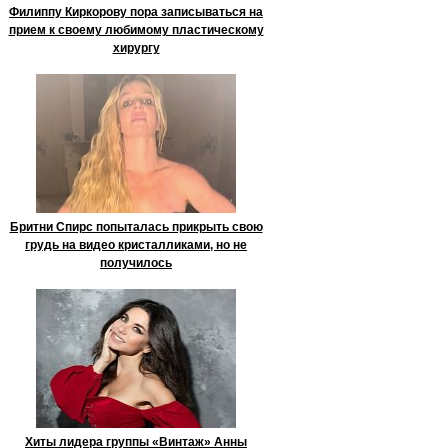
Филиппу Киркорову пора записываться на
прием к своему любимому пластическому
хирургу
Бритни Спирс попыталась прикрыть свою
грудь на видео кристалликами, но не
получилось
Хиты лидера группы «Винтаж» Анны