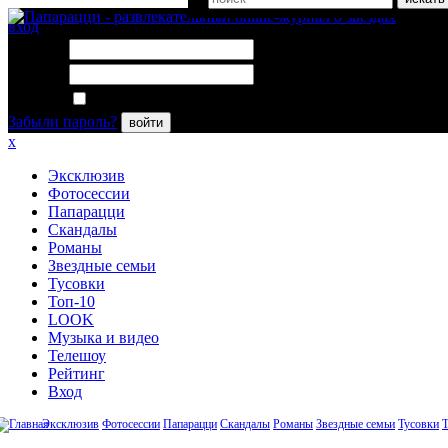
вход
Логин:
Пароль:
Запомнить меня
Забыли пароль?
войти
x
Эксклюзив
Фотосессии
Папарацци
Скандалы
Романы
Звездные семьи
Тусовки
Топ-10
LOOK
Музыка и видео
Телешоу
Рейтинг
Вход
Эксклюзив
Фотосессии
Папарацци
Скандалы
Романы
Звездные семьи
Тусовки
Т