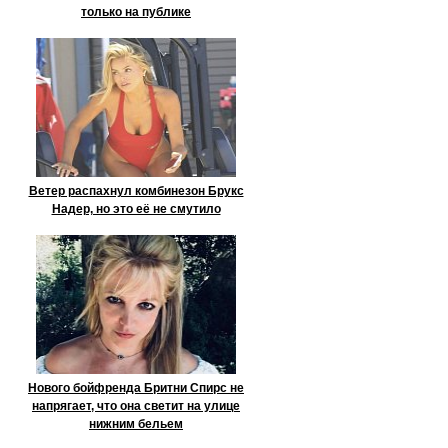
только на публике
Ветер распахнул комбинезон Брукс
Надер, но это её не смутило
Нового бойфренда Бритни Спирс не
напрягает, что она светит на улице
нижним бельем