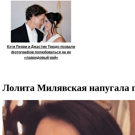
Кэти Перри и Джастин Трюдо позвали
фотографов полюбоваться на их
«лавандовый рай»
Лолита Милявская напугала 