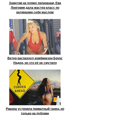
Заметив на пляже папарацци, Ева
Лонгория дала мастер класс по
натиранию себя маслом
Ветер распахнул комбинезон Брукс
Надер, но это её не смутило
Рианна устроила приватный танец, но
только на публике