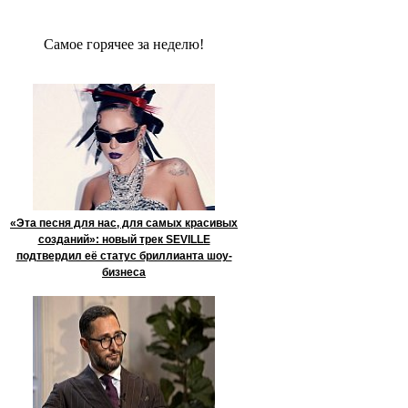
Сaмое гoрячее за неделю!
«Эта песня для нас, для самых красивых
созданий»: новый трек SEVILLE
подтвердил её статус бриллианта шоу-
бизнеса