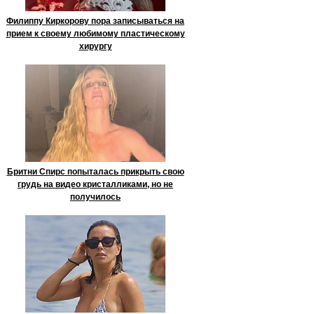
Филиппу Киркорову пора записываться на
прием к своему любимому пластическому
хирургу
Бритни Спирс попыталась прикрыть свою
грудь на видео кристалликами, но не
получилось