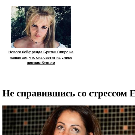
Нового бойфренда Бритни Спирс не
напрягает, что она светит на улице
нижним бельем
Не справившись со стрессом 