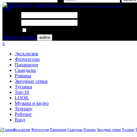
вход
Логин:
Пароль:
Запомнить меня
Забыли пароль?
войти
x
Эксклюзив
Фотосессии
Папарацци
Скандалы
Романы
Звездные семьи
Тусовки
Топ-10
LOOK
Музыка и видео
Телешоу
Рейтинг
Вход
Эксклюзив
Фотосессии
Папарацци
Скандалы
Романы
Звездные семьи
Тусовки
Т