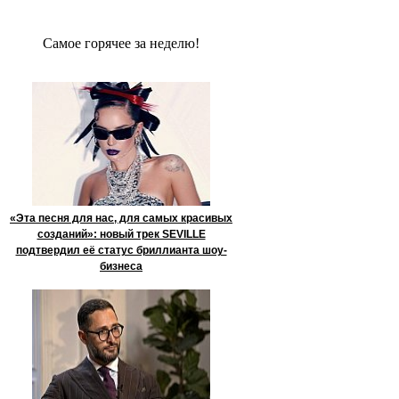
Сaмое гoрячее за неделю!
«Эта песня для нас, для самых красивых
созданий»: новый трек SEVILLE
подтвердил её статус бриллианта шоу-
бизнеса