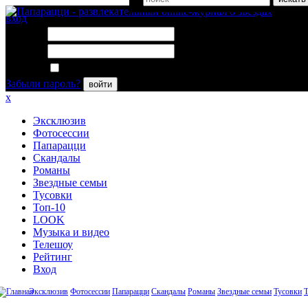
вход
Логин:
Пароль:
Запомнить меня
Забыли пароль?
войти
x
Эксклюзив
Фотосессии
Папарацци
Скандалы
Романы
Звездные семьи
Тусовки
Топ-10
LOOK
Музыка и видео
Телешоу
Рейтинг
Вход
Эксклюзив
Фотосессии
Папарацци
Скандалы
Романы
Звездные семьи
Тусовки
Т