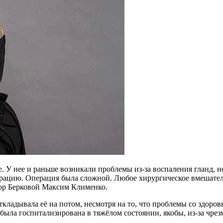
 У нее и раньше возникали проблемы из-за воспаления гланд, но
рацию. Операция была сложной. Любое хирургическое вмешательс
тор Берковой Максим Клименко.
ткладывала её на потом, несмотря на то, что проблемы со здоровь
е была госпитализирована в тяжёлом состоянии, якобы, из-за чре