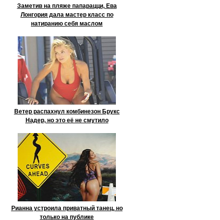
Заметив на пляже папарацци, Ева
Лонгория дала мастер класс по
натиранию себя маслом
Ветер распахнул комбинезон Брукс
Надер, но это её не смутило
Рианна устроила приватный танец, но
только на публике