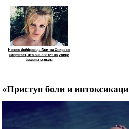
Нового бойфренда Бритни Спирс не
напрягает, что она светит на улице
нижним бельем
«Приступ боли и интоксикаци