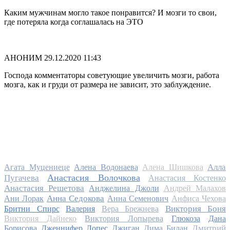
Каким мужчинам могло такое понравится? И мозги то свои,
где потеряла когда соглашалась на ЭТО
АНОНИМ
29.12.2020 11:43
Господа комментаторы советующие увеличить мозги, работа
мозга, как и груди от размера не зависит, это заблуждение.
Алла
Агата Муцениеце
Алена Водонаева
Алена Шишкова
Анастасия Волочкова
Пугачева
Анастасия Костенко
Анастасия Решетова
Анджелина Джоли
Андрей Малахов
Анна Седокова
Ани Лорак
Анна Семенович
Анфиса Чехова
Виктория Боня
Бритни Спирс
Валерия
Вера Брежнева
Виктория Дайнеко
Виктория Лопырева
Глюкоза
Дана
Дмитрий
Борисова
Дженнифер Лопес
Джиган
Дима Билан