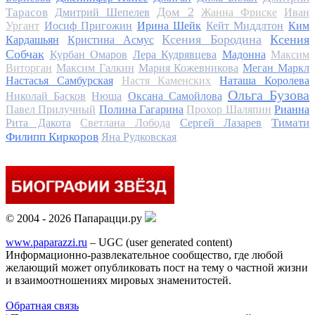
Дом 2
Тарасов
Дмитрий Шепелев
Жанна Фриске
Иван
Ургант
Иосиф Пригожин
Ирина Шейк
Кейт Миддлтон
Ким
Ксения Бородина
Ксения
Кардашьян
Кристина Асмус
Собчак
Курбан Омаров
Лера Кудрявцева
Мадонна
Максим
Виторган
Максим Галкин
Мария Кожевникова
Меган Маркл
Настасья Самбурская
Настя Каменских
Наташа Королева
Ольга Бузова
Николай Басков
Нюша
Оксана Самойлова
Павел Прилучный
Полина Гагарина
Прохор Шаляпин
Рианна
Тимати
Рита Дакота
Светлана Лобода
Сергей Лазарев
Филипп Киркоров
Яна Рудковская
© 2004 - 2026 Папарацци.ру
www.paparazzi.ru
– UGC (user generated content)
Информационно-развлекательное сообщество, где любой
желающий может опубликовать пост на тему о частной жизни
и взаимоотношениях мировых знаменитостей.
Обратная связь