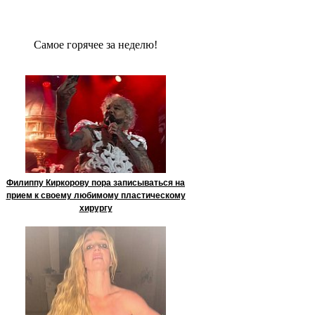
Сaмое гoрячее за неделю!
Филиппу Киркорову пора записываться на
прием к своему любимому пластическому
хирургу