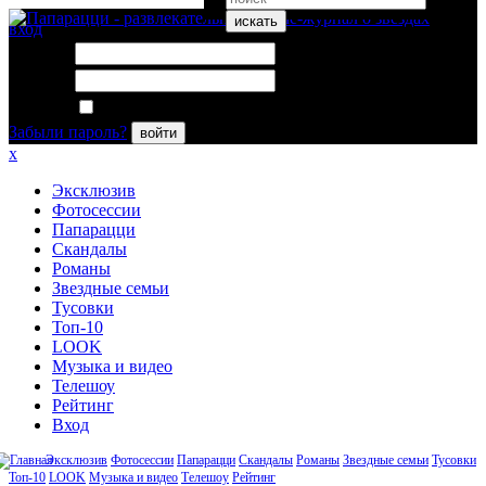
искать
вход
Логин:
Пароль:
Запомнить меня
Забыли пароль?
войти
x
Эксклюзив
Фотосессии
Папарацци
Скандалы
Романы
Звездные семьи
Тусовки
Топ-10
LOOK
Музыка и видео
Телешоу
Рейтинг
Вход
Эксклюзив
Фотосессии
Папарацци
Скандалы
Романы
Звездные семьи
Тусовки
Топ-10
LOOK
Музыка и видео
Телешоу
Рейтинг