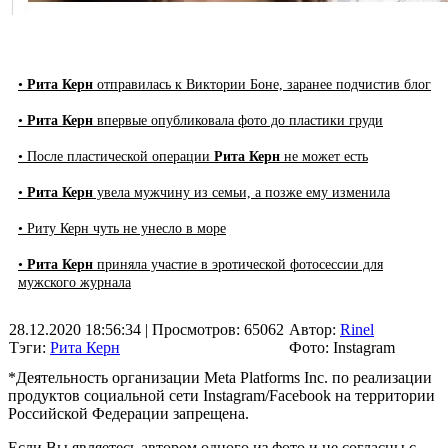
•
Рита Керн
отправилась к Виктории Боне, заранее подчистив блог
•
Рита Керн
впервые опубликовала фото до пластики груди
• После пластической операции
Рита Керн
не может есть
•
Рита Керн
увела мужчину из семьи, а позже ему изменила
• Риту Керн чуть не унесло в море
•
Рита Керн
приняла участие в эротической фотосессии для
мужского журнала
28.12.2020 18:56:34
| Просмотров: 65062
Автор:
Rinel
Тэги:
Рита Керн
Фото: Instagram
*Деятельность организации Meta Platforms Inc. по реализации
продуктов социальной сети Instagram/Facebook на территории
Российской Федерации запрещена.
Если Вы являетесь автором одного из фото и не согласны с