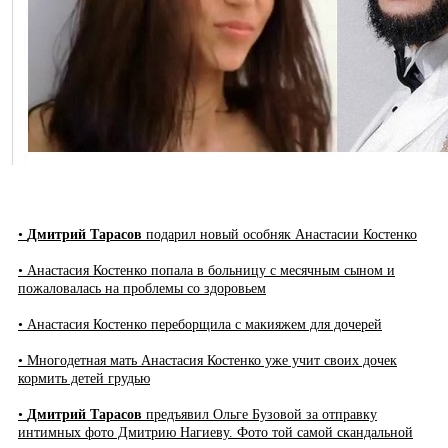
•
Дмитрий Тарасов
подарил новый особняк Анастасии Костенко
• Анастасия Костенко попала в больницу с месячным сыном и
пожаловалась на проблемы со здоровьем
• Анастасия Костенко переборщила с макияжем для дочерей
• Многодетная мать Анастасия Костенко уже учит своих дочек
кормить детей грудью
•
Дмитрий Тарасов
предъявил Ольге Бузовой за отправку
интимных фото Дмитрию Нагиеву. Фото той самой скандальной