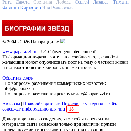
Тимати
Рита Дакота
Светлана Лобода
Сергей Лазарев
Филипп Киркоров
Яна Рудковская
© 2004 - 2026 Папарацци.ру
www.paparazzi.ru
– UGC (user generated content)
Информационно-развлекательное сообщество, где любой
желающий может опубликовать пост на тему о частной жизни
и взаимоотношениях мировых знаменитостей.
Обратная связь
| По вопросам размещения коммерческих новостей:
info@paparazzi.ru
| По вопросам размещения рекламы: adv@paparazzi.ru
Авторам
|
Правообладателям
Некоторые материалы сайта
содержат информацию для лиц
18+
Доводим до вашего сведения, что любая перепечатка
материалов сайта возможна только при наличии прямой
индексируемой гиперссылки и указания названия