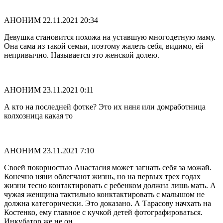
АНОНИМ
22.11.2021 20:34
Девушка становится похожа на уставшую многодетную маму.
Она сама из такой семьи, поэтому жалеть себя, видимо, ей
непривычно. Называется это женской долею.
АНОНИМ
23.11.2021 0:11
А кто на последней фотке? Это их няня или домработница
колхозница какая то
АНОНИМ
23.11.2021 7:10
Своей покорностью Анастасия может загнать себя за можай.
Конечно няни облегчают жизнь, но на первых трех годах
жизни тесно контактировать с ребенком должна лишь мать. А
чужая женщина тактильно конктактировать с малышом не
должна категорически. Это доказано. А Тарасову начхать на
Костенко, ему главное с кучкой детей фотографироваться.
Инкубатор же не он.