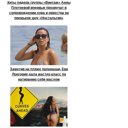
Хиты лидера группы «Винтаж» Анны
Плетневой впервые прозвучат в
сопровождении хора и оркестра на
премьере шоу «Ностальгия»
Заметив на пляже папарацци, Ева
Лонгория дала мастер класс по
натиранию себя маслом