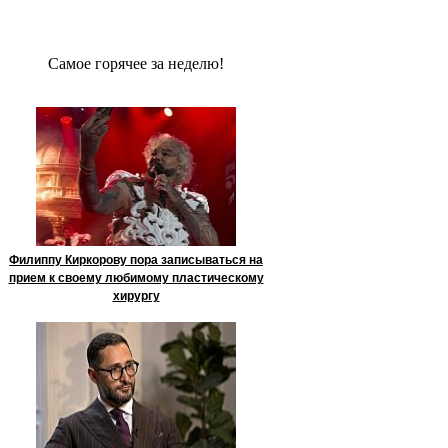
Сaмое гoрячее за неделю!
Филиппу Киркорову пора записываться на
прием к своему любимому пластическому
хирургу