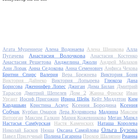
Алла
Агата Муцениеце
Алена Водонаева
Алена Шишкова
Анастасия Волочкова
Пугачева
Анастасия Костенко
Анастасия Решетова
Анджелина Джоли
Андрей Малахов
Анна Седокова
Ани Лорак
Анна Семенович
Анфиса Чехова
Виктория Боня
Бритни Спирс
Валерия
Вера Брежнева
Виктория Дайнеко
Виктория Лопырева
Глюкоза
Дана
Дмитрий
Борисова
Дженнифер Лопес
Джиган
Дима Билан
Дом 2
Тарасов
Дмитрий Шепелев
Жанна Фриске
Иван
Ургант
Иосиф Пригожин
Ирина Шейк
Кейт Миддлтон
Ким
Ксения Бородина
Ксения
Кардашьян
Кристина Асмус
Собчак
Курбан Омаров
Лера Кудрявцева
Мадонна
Максим
Виторган
Максим Галкин
Мария Кожевникова
Меган Маркл
Настасья Самбурская
Настя Каменских
Наташа Королева
Ольга Бузова
Николай Басков
Нюша
Оксана Самойлова
Павел Прилучный
Полина Гагарина
Прохор Шаляпин
Рианна