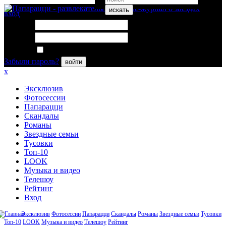
искать
вход
Логин:
Пароль:
Запомнить меня
Забыли пароль?
войти
x
Эксклюзив
Фотосессии
Папарацци
Скандалы
Романы
Звездные семьи
Тусовки
Топ-10
LOOK
Музыка и видео
Телешоу
Рейтинг
Вход
Эксклюзив
Фотосессии
Папарацци
Скандалы
Романы
Звездные семьи
Тусовки
Топ-10
LOOK
Музыка и видео
Телешоу
Рейтинг