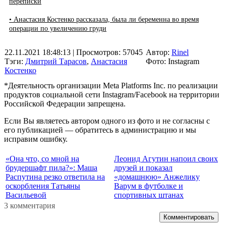
переписки
• Анастасия Костенко рассказала, была ли беременна во время
операции по увеличению груди
22.11.2021 18:48:13
| Просмотров: 57045
Автор:
Rinel
Тэги:
Дмитрий Тарасов
,
Анастасия
Фото: Instagram
Костенко
*Деятельность организации Meta Platforms Inc. по реализации
продуктов социальной сети Instagram/Facebook на территории
Российской Федерации запрещена.
Если Вы являетесь автором одного из фото и не согласны с
его публикацией — обратитесь в администрацию и мы
исправим ошибку.
«Она что, со мной на
Леонид Агутин напоил своих
брудершафт пила?»: Маша
друзей и показал
Распутина резко ответила на
«домашнюю» Анжелику
оскорбления Татьяны
Варум в футболке и
Васильевой
спортивных штанах
3 комментария
Комментировать