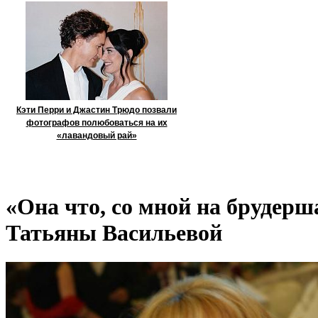
Кэти Перри и Джастин Трюдо позвали
фотографов полюбоваться на их
«лавандовый рай»
«Она что, со мной на брудер
Татьяны Васильевой