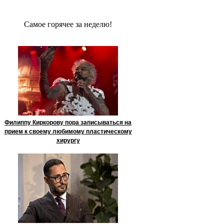
Сaмое гoрячее за неделю!
Филиппу Киркорову пора записываться на
прием к своему любимому пластическому
хирургу