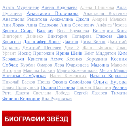
Алла
Агата Муцениеце
Алена Водонаева
Алена Шишкова
Анастасия Волочкова
Пугачева
Анастасия Костенко
Анастасия Решетова
Анджелина Джоли
Андрей Малахов
Анна Седокова
Ани Лорак
Анна Семенович
Анфиса Чехова
Виктория Боня
Бритни Спирс
Валерия
Вера Брежнева
Виктория Дайнеко
Виктория Лопырева
Глюкоза
Дана
Дмитрий
Борисова
Дженнифер Лопес
Джиган
Дима Билан
Дом 2
Тарасов
Дмитрий Шепелев
Жанна Фриске
Иван
Ургант
Иосиф Пригожин
Ирина Шейк
Кейт Миддлтон
Ким
Ксения Бородина
Ксения
Кардашьян
Кристина Асмус
Собчак
Курбан Омаров
Лера Кудрявцева
Мадонна
Максим
Виторган
Максим Галкин
Мария Кожевникова
Меган Маркл
Настасья Самбурская
Настя Каменских
Наташа Королева
Ольга Бузова
Николай Басков
Нюша
Оксана Самойлова
Павел Прилучный
Полина Гагарина
Прохор Шаляпин
Рианна
Тимати
Рита Дакота
Светлана Лобода
Сергей Лазарев
Филипп Киркоров
Яна Рудковская