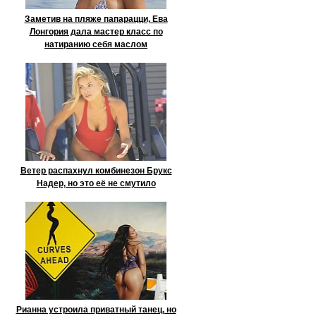
Заметив на пляже папарацци, Ева
Лонгория дала мастер класс по
натиранию себя маслом
Ветер распахнул комбинезон Брукс
Надер, но это её не смутило
Рианна устроила приватный танец, но