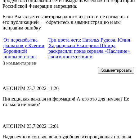
продуктов социальной сети Instagram/Facebook на территории
Российской Федерации запрещена.
Если Вы являетесь автором одного из фото и не согласны с
его публикацией — обратитесь в администрацию и мы
исправим ошибку.
От переизбытка
Три цвета лета: Наталья Рудова, Юлия
фильтров у Ксении
Хадарцева и Екатерина Шпица
Бородиной
раскрасили показ сериала «Наследие»
поплыли стены
своим присутствием
8 комментариев
Комментировать
АНОНИМ
23.7.2022 11:26
Пипец,какая важная информация! А кто это для начала? Ее
только я не знаю?
АНОНИМ
23.7.2022 12:01
Надя вечно в соплях, вечно удобная всепрощающая половая