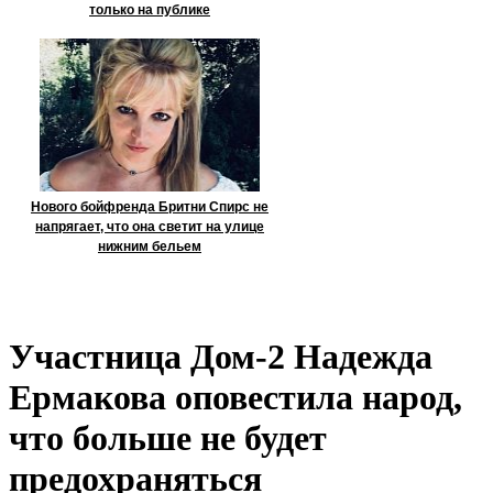
только на публике
Нового бойфренда Бритни Спирс не
напрягает, что она светит на улице
нижним бельем
Участница Дом-2 Надежда
Ермакова оповестила народ,
что больше не будет
предохраняться