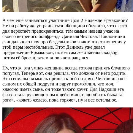
А чем ещё заниматься участнице Дом-2 Надежде Ермаковой?
Не на работу же устраиваться. Женщина объявила, что с сего
дня перестаёт предохраняться, тем самым наведя ужас на
своего ветреного бойфренда Даниэля Чистова. Поклонники
скандального шоу про бездельников знают, что отношения у
этой пары нестабильные. Этот Даниэль уже делал
предложение Ермаковой, потом сам же отменял свадьбу,
потом её бросал, затем вновь возвращался.
Ну, что ж, эта умная женщина всегда готова принять блудного
попугая. Теперь вот, она решила, что должна от него родить.
Эта гениальная мысль пришла к ней на днях: Чистов играл с
сыном их общей подруги и вдруг промямлил, что мол,
классно иметь сына, он тоже такого хочет. Для Надюши эта
фраза стала руководством к действию, надо «брать быка за
рога», «ковать железо, пока горячо», ну и все остальное.