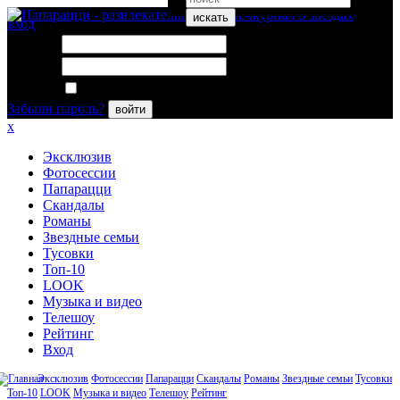
искать
вход
Логин:
Пароль:
Запомнить меня
Забыли пароль?
войти
x
Эксклюзив
Фотосессии
Папарацци
Скандалы
Романы
Звездные семьи
Тусовки
Топ-10
LOOK
Музыка и видео
Телешоу
Рейтинг
Вход
Эксклюзив
Фотосессии
Папарацци
Скандалы
Романы
Звездные семьи
Тусовки
Топ-10
LOOK
Музыка и видео
Телешоу
Рейтинг