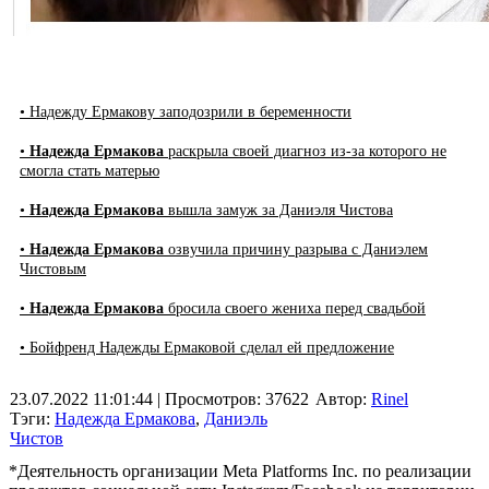
• Надежду Ермакову заподозрили в беременности
•
Надежда Ермакова
раскрыла своей диагноз из-за которого не
смогла стать матерью
•
Надежда Ермакова
вышла замуж за Даниэля Чистова
•
Надежда Ермакова
озвучила причину разрыва с Даниэлем
Чистовым
•
Надежда Ермакова
бросила своего жениха перед свадьбой
• Бойфренд Надежды Ермаковой сделал ей предложение
23.07.2022 11:01:44
| Просмотров: 37622
Автор:
Rinel
Тэги:
Надежда Ермакова
,
Даниэль
Чистов
*Деятельность организации Meta Platforms Inc. по реализации