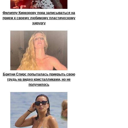
Филиппу Киркорову пора записываться на
прием к своему любимому пластическому
хирургу
Бритни Спирс попыталась прикрыть свою
грудь на видео кристалликами, но не
получилось