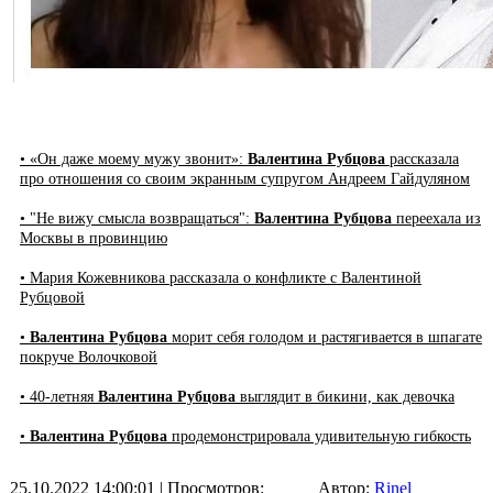
• «Он даже моему мужу звонит»:
Валентина Рубцова
рассказала
про отношения со своим экранным супругом Андреем Гайдуляном
• "Не вижу смысла возвращаться":
Валентина Рубцова
переехала из
Москвы в провинцию
• Мария Кожевникова рассказала о конфликте с Валентиной
Рубцовой
•
Валентина Рубцова
морит себя голодом и растягивается в шпагате
покруче Волочковой
• 40-летняя
Валентина Рубцова
выглядит в бикини, как девочка
•
Валентина Рубцова
продемонстрировала удивительную гибкость
25.10.2022 14:00:01
| Просмотров:
Автор:
Rinel