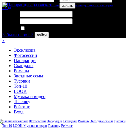
искать
вход
Логин:
Пароль:
Запомнить меня
Забыли пароль?
войти
x
Эксклюзив
Фотосессии
Папарацци
Скандалы
Романы
Звездные семьи
Тусовки
Топ-10
LOOK
Музыка и видео
Телешоу
Рейтинг
Вход
Эксклюзив
Фотосессии
Папарацци
Скандалы
Романы
Звездные семьи
Тусовки
Топ-10
LOOK
Музыка и видео
Телешоу
Рейтинг