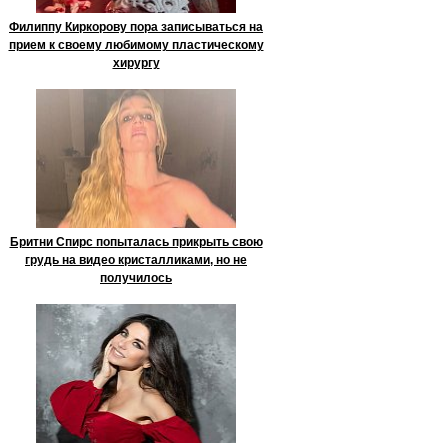
Филиппу Киркорову пора записываться на
прием к своему любимому пластическому
хирургу
Бритни Спирс попыталась прикрыть свою
грудь на видео кристалликами, но не
получилось