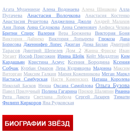
Алла
Агата Муцениеце
Алена Водонаева
Алена Шишкова
Анастасия Волочкова
Пугачева
Анастасия Костенко
Анастасия Решетова
Анджелина Джоли
Андрей Малахов
Анна Седокова
Ани Лорак
Анна Семенович
Анфиса Чехова
Виктория Боня
Бритни Спирс
Валерия
Вера Брежнева
Виктория Дайнеко
Виктория Лопырева
Глюкоза
Дана
Дмитрий
Борисова
Дженнифер Лопес
Джиган
Дима Билан
Дом 2
Тарасов
Дмитрий Шепелев
Жанна Фриске
Иван
Ургант
Иосиф Пригожин
Ирина Шейк
Кейт Миддлтон
Ким
Ксения Бородина
Ксения
Кардашьян
Кристина Асмус
Собчак
Курбан Омаров
Лера Кудрявцева
Мадонна
Максим
Виторган
Максим Галкин
Мария Кожевникова
Меган Маркл
Настасья Самбурская
Настя Каменских
Наташа Королева
Ольга Бузова
Николай Басков
Нюша
Оксана Самойлова
Павел Прилучный
Полина Гагарина
Прохор Шаляпин
Рианна
Тимати
Рита Дакота
Светлана Лобода
Сергей Лазарев
Филипп Киркоров
Яна Рудковская