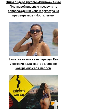
Хиты лидера группы «Винтаж» Анны
Плетневой впервые прозвучат в
сопровождении хора и оркестра на
премьере шоу «Ностальгия»
Заметив на пляже папарацци, Ева
Лонгория дала мастер класс по
натиранию себя маслом