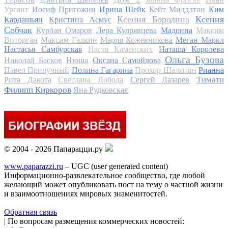
Ургант
Иосиф Пригожин
Ирина Шейк
Кейт Миддлтон
Ким
Ксения Бородина
Ксения
Кардашьян
Кристина Асмус
Собчак
Курбан Омаров
Лера Кудрявцева
Мадонна
Максим
Виторган
Максим Галкин
Мария Кожевникова
Меган Маркл
Настасья Самбурская
Настя Каменских
Наташа Королева
Ольга Бузова
Николай Басков
Нюша
Оксана Самойлова
Павел Прилучный
Полина Гагарина
Прохор Шаляпин
Рианна
Тимати
Рита Дакота
Светлана Лобода
Сергей Лазарев
Филипп Киркоров
Яна Рудковская
© 2004 - 2026 Папарацци.ру
www.paparazzi.ru
– UGC (user generated content)
Информационно-развлекательное сообщество, где любой
желающий может опубликовать пост на тему о частной жизни
и взаимоотношениях мировых знаменитостей.
Обратная связь
| По вопросам размещения коммерческих новостей: