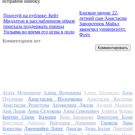
исправим ошибку.
Близкие рядом: 22-
Поцелуй на публике: Кейт
летний сын Анастасии
Миддлтон в расслабленном образе
Заворотнюк Майкл
приехала поддержать принца
закончил университет.
Уильяма во время его игры в поло
Фото
Комментариев нет
Комментировать
Алла
Агата Муцениеце
Алена Водонаева
Алена Шишкова
Анастасия Волочкова
Пугачева
Анастасия Костенко
Анастасия Решетова
Анджелина Джоли
Андрей Малахов
Анна Седокова
Ани Лорак
Анна Семенович
Анфиса Чехова
Виктория Боня
Бритни Спирс
Валерия
Вера Брежнева
Виктория Дайнеко
Виктория Лопырева
Глюкоза
Дана
Дмитрий
Борисова
Дженнифер Лопес
Джиган
Дима Билан
Дом 2
Тарасов
Дмитрий Шепелев
Жанна Фриске
Иван