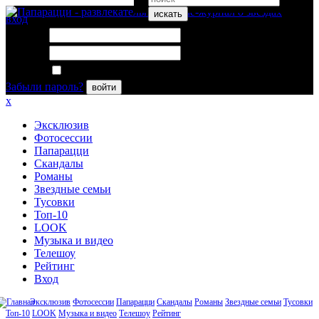
искать
вход
Логин:
Пароль:
Запомнить меня
Забыли пароль?
войти
x
Эксклюзив
Фотосессии
Папарацци
Скандалы
Романы
Звездные семьи
Тусовки
Топ-10
LOOK
Музыка и видео
Телешоу
Рейтинг
Вход
Эксклюзив
Фотосессии
Папарацци
Скандалы
Романы
Звездные семьи
Тусовки
Топ-10
LOOK
Музыка и видео
Телешоу
Рейтинг