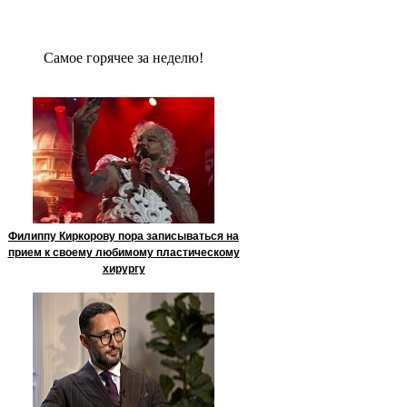
Сaмое гoрячее за неделю!
Филиппу Киркорову пора записываться на
прием к своему любимому пластическому
хирургу