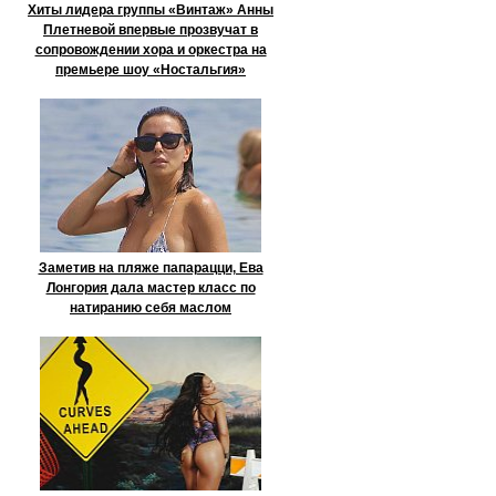
Хиты лидера группы «Винтаж» Анны
Плетневой впервые прозвучат в
сопровождении хора и оркестра на
премьере шоу «Ностальгия»
Заметив на пляже папарацци, Ева
Лонгория дала мастер класс по
натиранию себя маслом