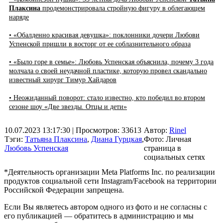
Плаксина
продемонстрировала стройную фигуру в облегающем
наряде
• «Обалденно красивая девушка»: поклонники дочери Любови
Успенской пришли в восторг от ее соблазнительного образа
• «Было горе в семье»: Любовь Успенская объяснила, почему 3 года
молчала о своей неудачной пластике, которую провел скандально
известный хирург Тимур Хайдаров
• Неожиданный поворот: стало известно, кто победил во втором
сезоне шоу «Две звезды. Отцы и дети»
10.07.2023 13:17:30
| Просмотров: 33613
Автор:
Rinel
Тэги:
Татьяна Плаксина
,
Диана Гурцкая
,
Фото: Личная
Любовь Успенская
страница в
социальных сетях
*Деятельность организации Meta Platforms Inc. по реализации
продуктов социальной сети Instagram/Facebook на территории
Российской Федерации запрещена.
Если Вы являетесь автором одного из фото и не согласны с
его публикацией — обратитесь в администрацию и мы