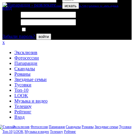
искать
вход
Логин:
Пароль:
Запомнить меня
Забыли пароль?
войти
x
Эксклюзив
Фотосессии
Папарацци
Скандалы
Романы
Звездные семьи
Тусовки
Топ-10
LOOK
Музыка и видео
Телешоу
Рейтинг
Вход
Эксклюзив
Фотосессии
Папарацци
Скандалы
Романы
Звездные семьи
Тусовки
Топ-10
LOOK
Музыка и видео
Телешоу
Рейтинг