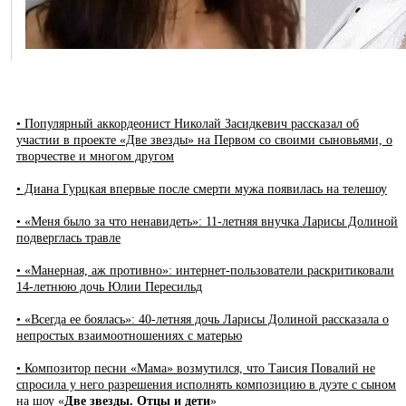
• Популярный аккордеонист Николай Засидкевич рассказал об
участии в проекте «Две звезды» на Первом со своими сыновьями, о
творчестве и многом другом
• Диана Гурцкая впервые после смерти мужа появилась на телешоу
• «Меня было за что ненавидеть»: 11-летняя внучка Ларисы Долиной
подверглась травле
• «Манерная, аж противно»: интернет-пользователи раскритиковали
14-летнюю дочь Юлии Пересильд
• «Всегда ее боялась»: 40-летняя дочь Ларисы Долиной рассказала о
непростых взаимоотношениях с матерью
• Композитор песни «Мама» возмутился, что Таисия Повалий не
спросила у него разрешения исполнять композицию в дуэте с сыном
на шоу «
Две звезды. Отцы и дети
»