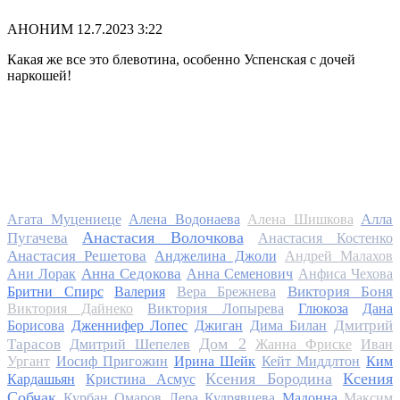
АНОНИМ
12.7.2023 3:22
Какая же все это блевотина, особенно Успенская с дочей
наркошей!
Алла
Агата Муцениеце
Алена Водонаева
Алена Шишкова
Анастасия Волочкова
Пугачева
Анастасия Костенко
Анастасия Решетова
Анджелина Джоли
Андрей Малахов
Анна Седокова
Ани Лорак
Анна Семенович
Анфиса Чехова
Виктория Боня
Бритни Спирс
Валерия
Вера Брежнева
Виктория Дайнеко
Виктория Лопырева
Глюкоза
Дана
Дмитрий
Борисова
Дженнифер Лопес
Джиган
Дима Билан
Дом 2
Тарасов
Дмитрий Шепелев
Жанна Фриске
Иван
Ургант
Иосиф Пригожин
Ирина Шейк
Кейт Миддлтон
Ким
Ксения Бородина
Ксения
Кардашьян
Кристина Асмус
Собчак
Курбан Омаров
Лера Кудрявцева
Мадонна
Максим