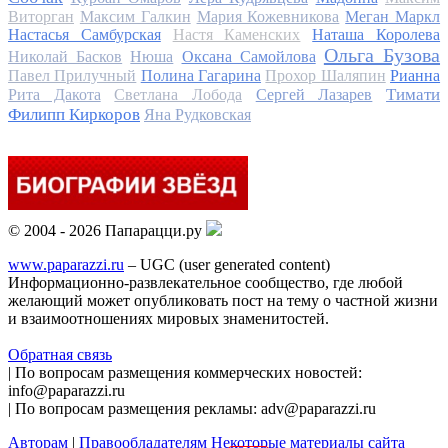
Виторган
Максим Галкин
Мария Кожевникова
Меган Маркл
Настасья Самбурская
Настя Каменских
Наташа Королева
Ольга Бузова
Николай Басков
Нюша
Оксана Самойлова
Павел Прилучный
Полина Гагарина
Прохор Шаляпин
Рианна
Тимати
Рита Дакота
Светлана Лобода
Сергей Лазарев
Филипп Киркоров
Яна Рудковская
© 2004 - 2026 Папарацци.ру
www.paparazzi.ru
– UGC (user generated content)
Информационно-развлекательное сообщество, где любой
желающий может опубликовать пост на тему о частной жизни
и взаимоотношениях мировых знаменитостей.
Обратная связь
| По вопросам размещения коммерческих новостей:
info@paparazzi.ru
| По вопросам размещения рекламы: adv@paparazzi.ru
Авторам
|
Правообладателям
Некоторые материалы сайта