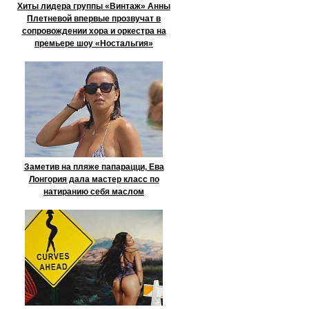
Хиты лидера группы «Винтаж» Анны
Плетневой впервые прозвучат в
сопровождении хора и оркестра на
премьере шоу «Ностальгия»
Заметив на пляже папарацци, Ева
Лонгория дала мастер класс по
натиранию себя маслом