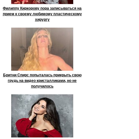
Филиппу Киркорову пора записываться на
прием к своему любимому пластическому
хирургу
Бритни Спирс попыталась прикрыть свою
грудь на видео кристалликами, но не
получилось