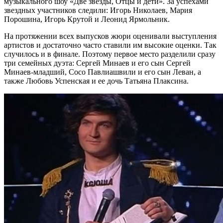
музыкального шоу «Две звезды, Отцы и дети». За успехами
звездных участников следили: Игорь Николаев, Мария
Порошина, Игорь Крутой и Леонид Ярмольник.
На протяжении всех выпусков жюри оценивали выступления
артистов и достаточно часто ставили им высокие оценки. Так
случилось и в финале. Поэтому первое место разделили сразу
три семейных дуэта: Сергей Минаев и его сын Сергей
Минаев-младший, Сосо Павлиашвили и его сын Леван, а
также Любовь Успенская и ее дочь Татьяна Плаксина.