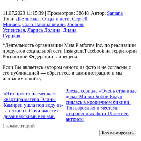
11.07.2023 11:15:39
| Просмотров: 38648
Автор:
Santana
Тэги:
Две звезды. Отцы и дети
,
Сергей
Минаев
,
Сосо Павлиашвили
,
Любовь
Успенская
,
Лариса Долина
,
Диана
Гурцкая
*Деятельность организации Meta Platforms Inc. по реализации
продуктов социальной сети Instagram/Facebook на территории
Российской Федерации запрещена.
Если Вы являетесь автором одного из фото и не согласны с
его публикацией — обратитесь в администрацию и мы
исправим ошибку.
Звезда сериала «Очень странные
«Это просто насмешка»:
дела» Милли Бобби Браун
квартира матери Элины
снялась в крошечном бикини.
Камирен ушла под воду из-
Топ взрослых и местами
за потопа в Сочи вместе с
откровенных фото 19-летней
дизайнерскими вещами
актрисы
1 комментарий
Комментировать