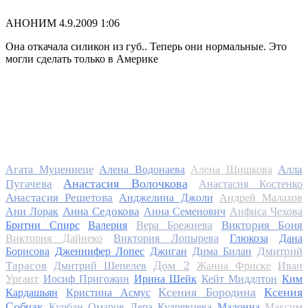
АНОНИМ
4.9.2009 1:06
Она откачала силикон из губ.. Теперь они нормальные. Это
могли сделать только в Америке
Алла
Агата Муцениеце
Алена Водонаева
Алена Шишкова
Анастасия Волочкова
Пугачева
Анастасия Костенко
Анастасия Решетова
Анджелина Джоли
Андрей Малахов
Анна Седокова
Ани Лорак
Анна Семенович
Анфиса Чехова
Виктория Боня
Бритни Спирс
Валерия
Вера Брежнева
Виктория Дайнеко
Виктория Лопырева
Глюкоза
Дана
Дмитрий
Борисова
Дженнифер Лопес
Джиган
Дима Билан
Дом 2
Тарасов
Дмитрий Шепелев
Жанна Фриске
Иван
Ургант
Иосиф Пригожин
Ирина Шейк
Кейт Миддлтон
Ким
Ксения Бородина
Ксения
Кардашьян
Кристина Асмус
Собчак
Курбан Омаров
Лера Кудрявцева
Мадонна
Максим