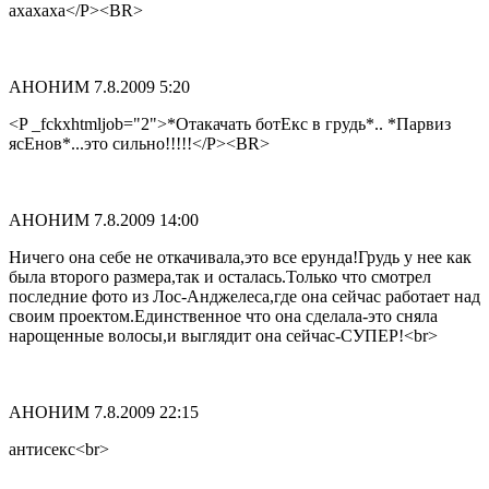
ахахаха</P><BR>
АНОНИМ
7.8.2009 5:20
<P _fckxhtmljob="2">*Отакачать ботЕкс в грудь*.. *Парвиз
ясЕнов*...это сильно!!!!!</P><BR>
АНОНИМ
7.8.2009 14:00
Ничего она себе не откачивала,это все ерунда!Грудь у нее как
была второго размера,так и осталась.Только что смотрел
последние фото из Лос-Анджелеса,где она сейчас работает над
своим проектом.Единственное что она сделала-это сняла
нарощенные волосы,и выглядит она сейчас-СУПЕР!<br>
АНОНИМ
7.8.2009 22:15
антисекс<br>