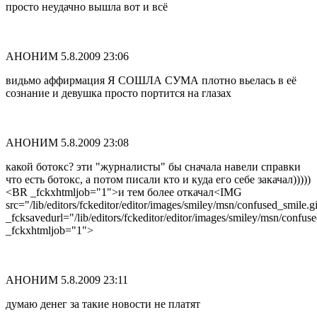
просто неудачно вышла вот и всё
АНОНИМ
5.8.2009 23:06
видьмо аффирмация Я СОШЛА СУМА плотно вьелась в её
сознание и девушка просто портится на глазах
АНОНИМ
5.8.2009 23:08
какой ботокс? эти "журналисты" бы сначала навели справки
что есть ботокс, а потом писали кто и куда его себе закачал)))))
<BR _fckxhtmljob="1">и тем более откачал<IMG
src="/lib/editors/fckeditor/editor/images/smiley/msn/confused_smile.g
_fcksavedurl="/lib/editors/fckeditor/editor/images/smiley/msn/confuse
_fckxhtmljob="1">
АНОНИМ
5.8.2009 23:11
думаю денег за такие новости не платят