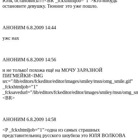
Юля, остановись!!!!<BR _fckxhtmljob="1">Кто-нибудь
остановите девушку. Тюнинг это уже пошло.
АНОНИМ
6.8.2009 14:44
ужс нах
АНОНИМ
6.8.2009 14:56
и не только! похожа ещё на МОЧУ ЗАРАЗНОЙ
ПИГМЕЙКИ<IMG
src="/lib/editors/fckeditor/editor/images/smiley/msn/omg_smile.gif"
_fckxhtmljob="1"
_fcksavedurl="/lib/editors/fckeditor/editor/images/smiley/msn/omg_sm
<BR>
АНОНИМ
6.8.2009 14:58
<P _fckxhtmljob="1">одна из самых страшных
представительниц русского шоубиза это ЮЛЯ ВОЛКОВА