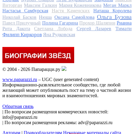
Виторган
Максим Галкин
Мария Кожевникова
Меган Маркл
Настасья Самбурская
Настя Каменских
Наташа Королева
Ольга Бузова
Николай Басков
Нюша
Оксана Самойлова
Павел Прилучный
Полина Гагарина
Прохор Шаляпин
Рианна
Тимати
Рита Дакота
Светлана Лобода
Сергей Лазарев
Филипп Киркоров
Яна Рудковская
© 2004 - 2026 Папарацци.ру
www.paparazzi.ru
– UGC (user generated content)
Информационно-развлекательное сообщество, где любой
желающий может опубликовать пост на тему о частной жизни
и взаимоотношениях мировых знаменитостей.
Обратная связь
| По вопросам размещения коммерческих новостей:
info@paparazzi.ru
| По вопросам размещения рекламы: adv@paparazzi.ru
Авторам
|
Правообладателям
Некоторые материалы сайта