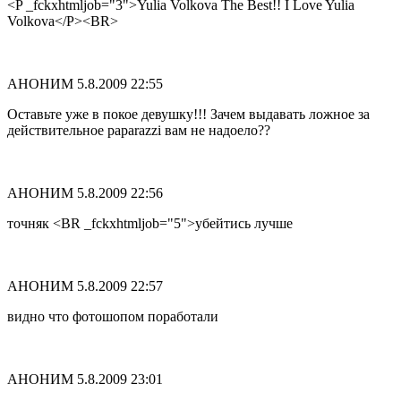
<P _fckxhtmljob="3">Yulia Volkova The Best!! I Love Yulia
Volkova</P><BR>
АНОНИМ
5.8.2009 22:55
Оставьте уже в покое девушку!!! Зачем выдавать ложное за
действительное paparazzi вам не надоело??
АНОНИМ
5.8.2009 22:56
точняк <BR _fckxhtmljob="5">убейтись лучше
АНОНИМ
5.8.2009 22:57
видно что фотошопом поработали
АНОНИМ
5.8.2009 23:01