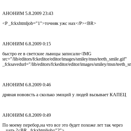
АНОНИМ
5.8.2009 23:43
<P _fckxhtmljob="1">точняк ужс нах</P><BR>
АНОНИМ
6.8.2009 0:15
быстро ее в светские львицы записали<IMG
src="/lib/editors/fckeditor/editor/images/smiley/msn/teeth_smile.gif"
_fcksavedurl="/lib/editors/fckeditor/editor/images/smiley/msn/teeth_s
АНОНИМ
6.8.2009 0:46
дряная нововсть а сколько эмоций у людей вызывает КАПЕЦ
АНОНИМ
6.8.2009 0:49
По моему перебор,на что все это будет похоже лет так через
...цать ?<BR _fckxhtmljob="2">