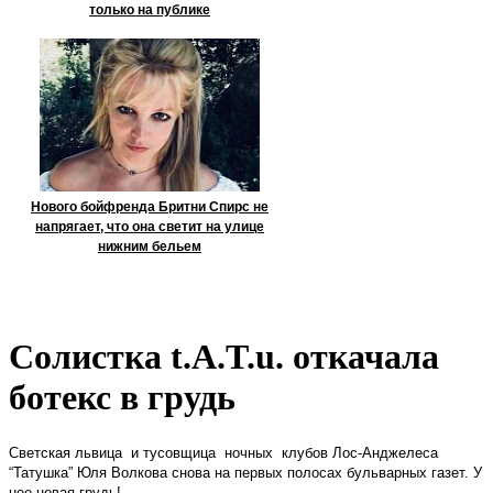
только на публике
Нового бойфренда Бритни Спирс не
напрягает, что она светит на улице
нижним бельем
Солистка t.A.T.u. откачала
ботекс в грудь
Светская львица
и тусовщица
ночных
клубов Лос-Анджелеса
“Татушка” Юля Волкова снова на первых полосах бульварных газет. У
нее новая грудь!