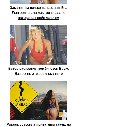
Заметив на пляже папарацци, Ева
Лонгория дала мастер класс по
натиранию себя маслом
Ветер распахнул комбинезон Брукс
Надер, но это её не смутило
Рианна устроила приватный танец, но