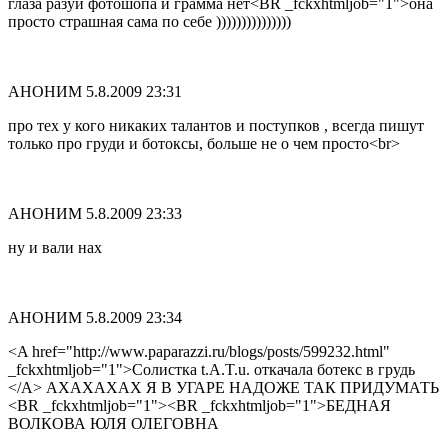
глаза разуй фотошопа и грамма нет<BR _fckxhtmljob="1">она
просто страшная сама по себе )))))))))))))))
АНОНИМ
5.8.2009 23:31
про тех у кого никаких талантов и поступков , всегда пишут
только про груди и ботоксы, больше не о чем просто<br>
АНОНИМ
5.8.2009 23:33
ну и вали нах
АНОНИМ
5.8.2009 23:34
<A href="http://www.paparazzi.ru/blogs/posts/599232.html"
_fckxhtmljob="1">Солистка t.A.T.u. откачала ботекс в грудь
</A> АХАХАХАХ Я В УГАРЕ НАДОЖЕ ТАК ПРИДУМАТЬ
<BR _fckxhtmljob="1"><BR _fckxhtmljob="1">БЕДНАЯ
ВОЛКОВА ЮЛЯ ОЛЕГОВНА