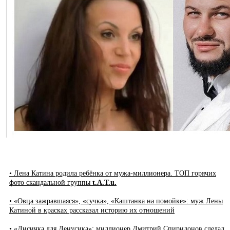
• Лена Катина родила ребёнка от мужа-миллионера. ТОП горячих
фото скандальной группы
t.A.T.u.
• «Овца зажравшаяся», «сучка», «Каштанка на помойке»: муж Лены
Катиной в красках рассказал историю их отношений
• «Лисичка для Ленусика»: миллионер Дмитрий Спиридонов сделал