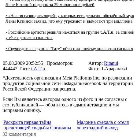
Лене Катиной подарок за 29 миллионов рублей
• «Нельзя разводить людей, у которых есть деньги»: обозлённый муж
Лены Катиной заявил, что ему угрожают и вымогают три миллиона
• Российские артисты решили нажиться на группе
t.A.T.u.
за спиной
у её создателя и солисток
• Соучредитель группы "Тату" объяснил, почему коллектив распался
05.08.2009 20:52:55
| Просмотров:
Автор:
Ritanul
444442
Тэги:
t.A.T.u.
Фото: LApaparazzi
*Деятельность организации Meta Platforms Inc. по реализации
продуктов социальной сети Instagram/Facebook на территории
Российской Федерации запрещена.
Если Вы являетесь автором одного из фото и не согласны с
его публикацией — обратитесь в администрацию и мы
исправим ошибку.
Раскрыта первая тайна
Мадонна съехала с отеля
предстоящей свадьбы Согдианы
через задний выход
33 комментария