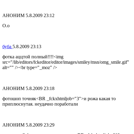
АНОНИМ
5.8.2009 23:12
О.о
буба
5.8.2009 23:13
фотка аццтой полный!!!!<img
src="/lib/editors/fckeditor/editor/images/smiley/msn/omg_smile.gif"
alt="" /><br type="_moz" />
АНОНИМ
5.8.2009 23:18
фотошоп точняк<BR _fckxhtmljob="3">и рожа какая то
приплюснутая. неудачно поработали
АНОНИМ
5.8.2009 23:29