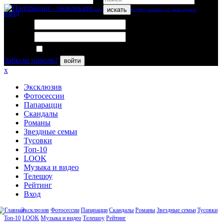
искать
вход
Логин:
Пароль:
Запомнить меня
Забыли пароль?
войти
x
Эксклюзив
Фотосессии
Папарацци
Скандалы
Романы
Звездные семьи
Тусовки
Топ-10
LOOK
Музыка и видео
Телешоу
Рейтинг
Вход
Эксклюзив
Фотосессии
Папарацци
Скандалы
Романы
Звездные семьи
Тусовки
Топ-10
LOOK
Музыка и видео
Телешоу
Рейтинг