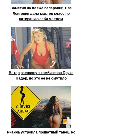
Заметив на пляже папарацци, Ева
Лонгория дала мастер класс по
натиранию себя маслом
Ветер распахнул комбинезон Брукс
Надер, но это её не смутило
Рианна устроила приватный танец, но