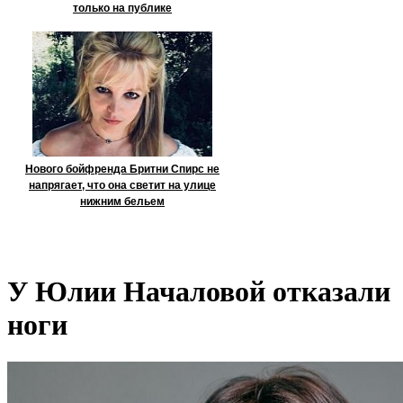
только на публике
Нового бойфренда Бритни Спирс не
напрягает, что она светит на улице
нижним бельем
У Юлии Началовой отказали
ноги