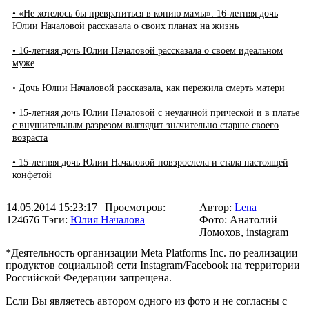
• «Не хотелось бы превратиться в копию мамы»: 16-летняя дочь
Юлии Началовой рассказала о своих планах на жизнь
• 16-летняя дочь Юлии Началовой рассказала о своем идеальном
муже
• Дочь Юлии Началовой рассказала, как пережила смерть матери
• 15-летняя дочь Юлии Началовой с неудачной прической и в платье
с внушительным разрезом выглядит значительно старше своего
возраста
• 15-летняя дочь Юлии Началовой повзрослела и стала настоящей
конфетой
14.05.2014 15:23:17
| Просмотров:
Автор:
Lena
124676
Тэги:
Юлия Началова
Фото: Анатолий
Ломохов, instagram
*Деятельность организации Meta Platforms Inc. по реализации
продуктов социальной сети Instagram/Facebook на территории
Российской Федерации запрещена.
Если Вы являетесь автором одного из фото и не согласны с