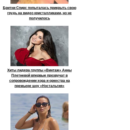
Бритни Спирс попыталась прикрыть свою
грудь на видео кристалликами, но не
получилось
Хиты лидера группы «Винтаж» Анны
Плетневой впервые прозвучат в
сопровождении хора и оркестра на
премьере шоу «Ностальгия»