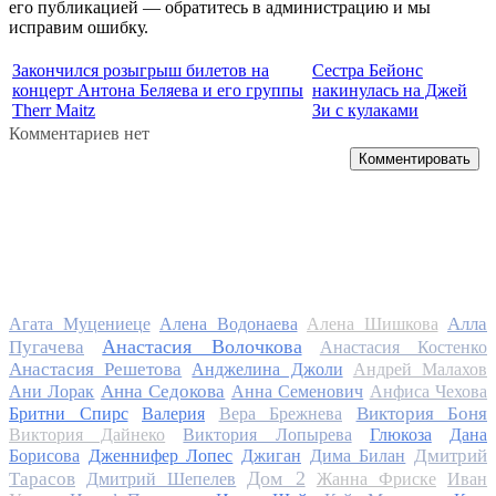
его публикацией — обратитесь в администрацию и мы
исправим ошибку.
Закончился розыгрыш билетов на
Сестра Бейонс
концерт Антона Беляева и его группы
накинулась на Джей
Therr Maitz
Зи с кулаками
Комментариев нет
Комментировать
Алла
Агата Муцениеце
Алена Водонаева
Алена Шишкова
Анастасия Волочкова
Пугачева
Анастасия Костенко
Анастасия Решетова
Анджелина Джоли
Андрей Малахов
Анна Седокова
Ани Лорак
Анна Семенович
Анфиса Чехова
Виктория Боня
Бритни Спирс
Валерия
Вера Брежнева
Виктория Дайнеко
Виктория Лопырева
Глюкоза
Дана
Дмитрий
Борисова
Дженнифер Лопес
Джиган
Дима Билан
Дом 2
Тарасов
Дмитрий Шепелев
Жанна Фриске
Иван