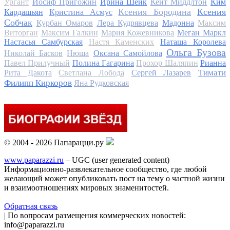
Ургант
Иосиф Пригожин
Ирина Шейк
Кейт Миддлтон
Ким
Ксения Бородина
Ксения
Кардашьян
Кристина Асмус
Собчак
Курбан Омаров
Лера Кудрявцева
Мадонна
Максим
Виторган
Максим Галкин
Мария Кожевникова
Меган Маркл
Настасья Самбурская
Настя Каменских
Наташа Королева
Ольга Бузова
Николай Басков
Нюша
Оксана Самойлова
Павел Прилучный
Полина Гагарина
Прохор Шаляпин
Рианна
Тимати
Рита Дакота
Светлана Лобода
Сергей Лазарев
Филипп Киркоров
Яна Рудковская
© 2004 - 2026 Папарацци.ру
www.paparazzi.ru
– UGC (user generated content)
Информационно-развлекательное сообщество, где любой
желающий может опубликовать пост на тему о частной жизни
и взаимоотношениях мировых знаменитостей.
Обратная связь
| По вопросам размещения коммерческих новостей:
info@paparazzi.ru