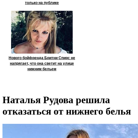
только на публике
Нового бойфренда Бритни Спирс не
напрягает, что она светит на улице
нижним бельем
Наталья Рудова решила
отказаться от нижнего белья