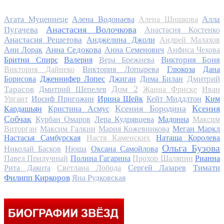
Алла
Агата Муцениеце
Алена Водонаева
Алена Шишкова
Анастасия Волочкова
Пугачева
Анастасия Костенко
Анастасия Решетова
Анджелина Джоли
Андрей Малахов
Анна Седокова
Ани Лорак
Анна Семенович
Анфиса Чехова
Виктория Боня
Бритни Спирс
Валерия
Вера Брежнева
Виктория Дайнеко
Виктория Лопырева
Глюкоза
Дана
Дмитрий
Борисова
Дженнифер Лопес
Джиган
Дима Билан
Дом 2
Тарасов
Дмитрий Шепелев
Жанна Фриске
Иван
Ургант
Иосиф Пригожин
Ирина Шейк
Кейт Миддлтон
Ким
Ксения Бородина
Ксения
Кардашьян
Кристина Асмус
Собчак
Курбан Омаров
Лера Кудрявцева
Мадонна
Максим
Виторган
Максим Галкин
Мария Кожевникова
Меган Маркл
Настасья Самбурская
Настя Каменских
Наташа Королева
Ольга Бузова
Николай Басков
Нюша
Оксана Самойлова
Павел Прилучный
Полина Гагарина
Прохор Шаляпин
Рианна
Тимати
Рита Дакота
Светлана Лобода
Сергей Лазарев
Филипп Киркоров
Яна Рудковская