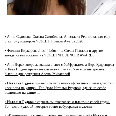
• Анна Седокова, Оксана Самойлова, Анастасия Решетова: кто еще
стал триумфатором VOICE Influencer Awards 2026
• Филипп Киркоров, Люся Чеботина, Стеша Павлова и другие
звезды стали гостями на VOICE INFLUENCER AWARDS
• Ани Лорак впервые вышла в свет с бойфрендом, а Лера Кудрявцева
и Катя Гордон презентовали новую песню. Что еще интересного
было на дне рождения Алены Жигаловой
•
Наталья Рудова
примерила пару очень эффектных платьев, но там
«вся попа на улице». Топ фото Натальи Рудовой, где её не особо
волновало на улице ...
•
Наталья Рудова
с сарказмом отозвалась о пластике своей груди.
Топ-фото Рудовой, которые точно взбудоражат мужчин
• «Посмотрите на меня внимательно»: уверенная в себе
Наталья