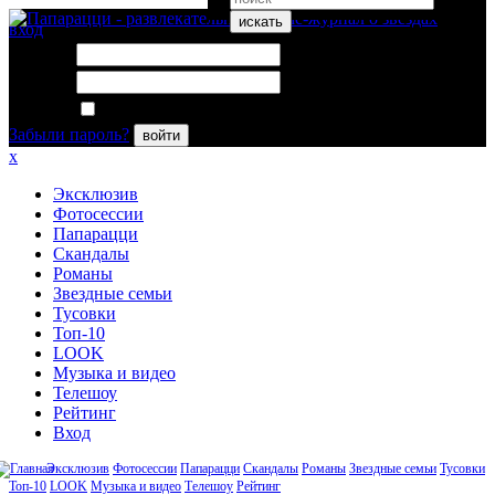
искать
вход
Логин:
Пароль:
Запомнить меня
Забыли пароль?
войти
x
Эксклюзив
Фотосессии
Папарацци
Скандалы
Романы
Звездные семьи
Тусовки
Топ-10
LOOK
Музыка и видео
Телешоу
Рейтинг
Вход
Эксклюзив
Фотосессии
Папарацци
Скандалы
Романы
Звездные семьи
Тусовки
Топ-10
LOOK
Музыка и видео
Телешоу
Рейтинг