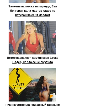
Заметив на пляже папарацци, Ева
Лонгория дала мастер класс по
натиранию себя маслом
Ветер распахнул комбинезон Брукс
Надер, но это её не смутило
Рианна устроила приватный танец, но