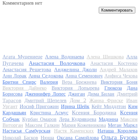
Комментариев нет
Комментировать
Алла
Агата Муцениеце
Алена Водонаева
Алена Шишкова
Анастасия Волочкова
Пугачева
Анастасия Костенко
Анастасия Решетова
Анджелина Джоли
Андрей Малахов
Анна Седокова
Ани Лорак
Анна Семенович
Анфиса Чехова
Виктория Боня
Бритни Спирс
Валерия
Вера Брежнева
Виктория Дайнеко
Виктория Лопырева
Глюкоза
Дана
Дмитрий
Борисова
Дженнифер Лопес
Джиган
Дима Билан
Дом 2
Тарасов
Дмитрий Шепелев
Жанна Фриске
Иван
Ургант
Иосиф Пригожин
Ирина Шейк
Кейт Миддлтон
Ким
Ксения Бородина
Ксения
Кардашьян
Кристина Асмус
Собчак
Курбан Омаров
Лера Кудрявцева
Мадонна
Максим
Виторган
Максим Галкин
Мария Кожевникова
Меган Маркл
Настасья Самбурская
Настя Каменских
Наташа Королева
Ольга Бузова
Николай Басков
Нюша
Оксана Самойлова