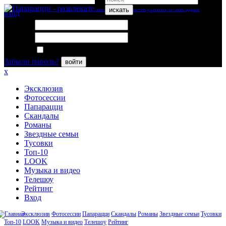
искать
вход
Логин:
Пароль:
Запомнить меня
Забыли пароль?
войти
x
Эксклюзив
Фотосессии
Папарацци
Скандалы
Романы
Звездные семьи
Тусовки
Топ-10
LOOK
Музыка и видео
Телешоу
Рейтинг
Вход
Эксклюзив
Фотосессии
Папарацци
Скандалы
Романы
Звездные семьи
Тусовки
Топ-10
LOOK
Музыка и видео
Телешоу
Рейтинг