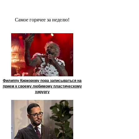
Сaмое гoрячее за неделю!
Филиппу Киркорову пора записываться на
прием к своему любимому пластическому
хирургу