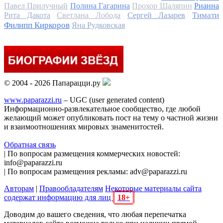
Павел Прилучный
Полина Гагарина
Прохор Шаляпин
Рианна
Тимати
Рита Дакота
Светлана Лобода
Сергей Лазарев
Филипп Киркоров
Яна Рудковская
© 2004 - 2026 Папарацци.ру
www.paparazzi.ru
– UGC (user generated content)
Информационно-развлекательное сообщество, где любой
желающий может опубликовать пост на тему о частной жизни
и взаимоотношениях мировых знаменитостей.
Обратная связь
| По вопросам размещения коммерческих новостей:
info@paparazzi.ru
| По вопросам размещения рекламы: adv@paparazzi.ru
Авторам
|
Правообладателям
Некоторые материалы сайта
содержат информацию для лиц
18+
Доводим до вашего сведения, что любая перепечатка