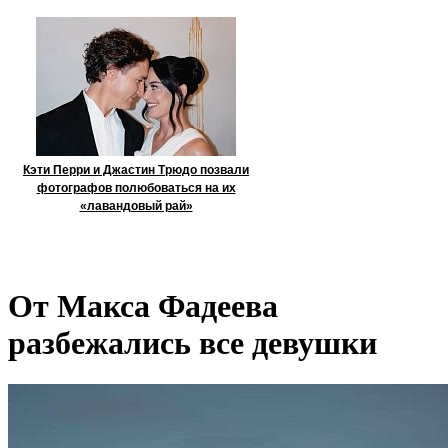
Кэти Перри и Джастин Трюдо позвали
фотографов полюбоваться на их
«лавандовый рай»
От Макса Фадеева
разбежались все девушки