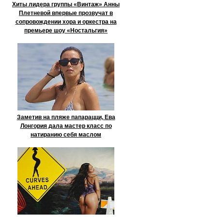
Хиты лидера группы «Винтаж» Анны
Плетневой впервые прозвучат в
сопровождении хора и оркестра на
премьере шоу «Ностальгия»
Заметив на пляже папарацци, Ева
Лонгория дала мастер класс по
натиранию себя маслом