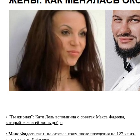
• "Ты жирная": Катя Лель вспомнила о советах Макса Фадеева,
который желал ей лишь добра
•
Макс Фадеев
так и не отрезал кожу после похудения на 127 кг из-
за таких, как Хайдаров