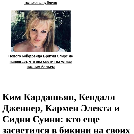
только на публике
Нового бойфренда Бритни Спирс не
напрягает, что она светит на улице
нижним бельем
Ким Кардашьян, Кендалл
Дженнер, Кармен Электа и
Сидни Суини: кто еще
засветился в бикини на своих