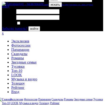
искать
вход
Логин:
Пароль:
Запомнить меня
Забыли пароль?
войти
x
Эксклюзив
Фотосессии
Папарацци
Скандалы
Романы
Звездные семьи
Тусовки
Топ-10
LOOK
Музыка и видео
Телешоу
Рейтинг
Вход
Эксклюзив
Фотосессии
Папарацци
Скандалы
Романы
Звездные семьи
Тусовки
Топ-10
LOOK
Музыка и видео
Телешоу
Рейтинг