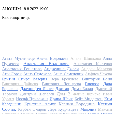
АНОНИМ
18.8.2022 19:00
Как эскортницы
Алла
Агата Муцениеце
Алена Водонаева
Алена Шишкова
Анастасия Волочкова
Пугачева
Анастасия Костенко
Анастасия Решетова
Анджелина Джоли
Андрей Малахов
Анна Седокова
Ани Лорак
Анна Семенович
Анфиса Чехова
Виктория Боня
Бритни Спирс
Валерия
Вера Брежнева
Виктория Дайнеко
Виктория Лопырева
Глюкоза
Дана
Дмитрий
Борисова
Дженнифер Лопес
Джиган
Дима Билан
Дом 2
Тарасов
Дмитрий Шепелев
Жанна Фриске
Иван
Ургант
Иосиф Пригожин
Ирина Шейк
Кейт Миддлтон
Ким
Ксения Бородина
Ксения
Кардашьян
Кристина Асмус
Собчак
Курбан Омаров
Лера Кудрявцева
Мадонна
Максим