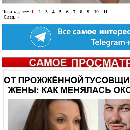
Читать далее:
1
2
3
4
5
6
7
8
9
10
11
След.→