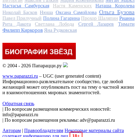
Виторган
Максим Галкин
Мария Кожевникова
Меган Маркл
Настасья Самбурская
Настя Каменских
Наташа Королева
Ольга Бузова
Николай Басков
Нюша
Оксана Самойлова
Павел Прилучный
Полина Гагарина
Прохор Шаляпин
Рианна
Тимати
Рита Дакота
Светлана Лобода
Сергей Лазарев
Филипп Киркоров
Яна Рудковская
© 2004 - 2026 Папарацци.ру
www.paparazzi.ru
– UGC (user generated content)
Информационно-развлекательное сообщество, где любой
желающий может опубликовать пост на тему о частной жизни
и взаимоотношениях мировых знаменитостей.
Обратная связь
| По вопросам размещения коммерческих новостей:
info@paparazzi.ru
| По вопросам размещения рекламы: adv@paparazzi.ru
Авторам
|
Правообладателям
Некоторые материалы сайта
содержат информацию для лиц
18+