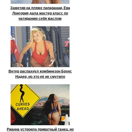
Заметив на пляже папарацци, Ева
Лонгория дала мастер класс по
натиранию себя маслом
Ветер распахнул комбинезон Брукс
Надер, но это её не смутило
Рианна устроила приватный танец, но