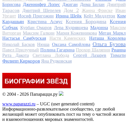
Дмитрий
Борисова
Дженнифер Лопес
Джиган
Дима Билан
Дом 2
Тарасов
Дмитрий Шепелев
Жанна Фриске
Иван
Ургант
Иосиф Пригожин
Ирина Шейк
Кейт Миддлтон
Ким
Ксения Бородина
Ксения
Кардашьян
Кристина Асмус
Собчак
Курбан Омаров
Лера Кудрявцева
Мадонна
Максим
Виторган
Максим Галкин
Мария Кожевникова
Меган Маркл
Настасья Самбурская
Настя Каменских
Наташа Королева
Ольга Бузова
Николай Басков
Нюша
Оксана Самойлова
Павел Прилучный
Полина Гагарина
Прохор Шаляпин
Рианна
Тимати
Рита Дакота
Светлана Лобода
Сергей Лазарев
Филипп Киркоров
Яна Рудковская
© 2004 - 2026 Папарацци.ру
www.paparazzi.ru
– UGC (user generated content)
Информационно-развлекательное сообщество, где любой
желающий может опубликовать пост на тему о частной жизни
и взаимоотношениях мировых знаменитостей.