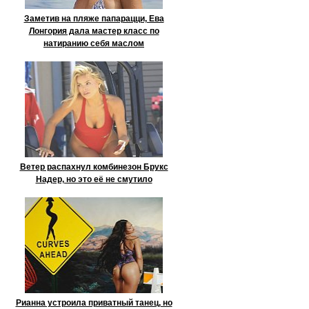
Заметив на пляже папарацци, Ева
Лонгория дала мастер класс по
натиранию себя маслом
Ветер распахнул комбинезон Брукс
Надер, но это её не смутило
Рианна устроила приватный танец, но