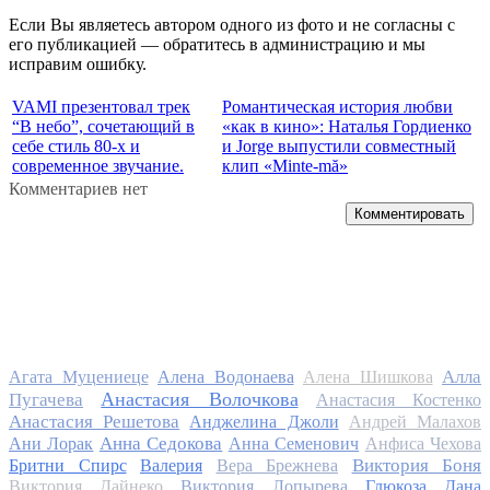
Если Вы являетесь автором одного из фото и не согласны с
его публикацией — обратитесь в администрацию и мы
исправим ошибку.
VAMI презентовал трек
Романтическая история любви
“В небо”, сочетающий в
«как в кино»: Наталья Гордиенко
себе стиль 80-х и
и Jorge выпустили совместный
современное звучание.
клип «Minte-mă»
Комментариев нет
Комментировать
Алла
Агата Муцениеце
Алена Водонаева
Алена Шишкова
Анастасия Волочкова
Пугачева
Анастасия Костенко
Анастасия Решетова
Анджелина Джоли
Андрей Малахов
Анна Седокова
Ани Лорак
Анна Семенович
Анфиса Чехова
Виктория Боня
Бритни Спирс
Валерия
Вера Брежнева
Виктория Дайнеко
Виктория Лопырева
Глюкоза
Дана