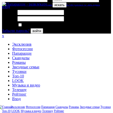
искать
вход
Логин:
Пароль:
Запомнить меня
Забыли пароль?
войти
x
Эксклюзив
Фотосессии
Папарацци
Скандалы
Романы
Звездные семьи
Тусовки
Топ-10
LOOK
Музыка и видео
Телешоу
Рейтинг
Вход
Эксклюзив
Фотосессии
Папарацци
Скандалы
Романы
Звездные семьи
Тусовки
Топ-10
LOOK
Музыка и видео
Телешоу
Рейтинг