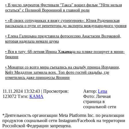
• В число лауреатов Фестиваля “Такса” вошел фильм “Уйти нельзя
остаться” с Полиной Ворониной в главной роли
• «В своих сотрудниках я вижу супергероев»: Юлия Родочинская
рассказала о пути от репетитора до эксперта международного уровня
• Елена Галицына представила фотосессию Анастасии Волчковой,
которая наделала немало шума
• Вся в тату: 68-летняя Ирина Ха
кама
да на пляже позирует в мини-
бикини
• Монархи со всего мира съехались на свадьбу принца Иордании,
Кейт Миддлтон затмила всех. Топ фото гостей свадьбы, где
отметились даже принцессы Японии
11.11.2024 13:32:43
| Просмотров:
Автор:
Lena
123072
Тэги:
КАМА
Фото: Личная
страница в
социальной сети
*Деятельность организации Meta Platforms Inc. по реализации
продуктов социальной сети Instagram/Facebook на территории
Российской Федерации запрещена.