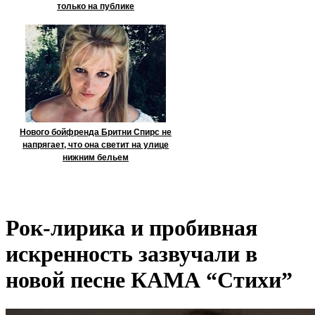
только на публике
Нового бойфренда Бритни Спирс не
напрягает, что она светит на улице
нижним бельем
Рок-лирика и пробивная
искренность зазвучали в
новой песне КАМА “Стихи”