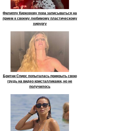
Филиппу Киркорову пора записываться на
прием к своему любимому пластическому
хирургу
Бритни Спирс попыталась прикрыть свою
грудь на видео кристалликами, но не
получилось