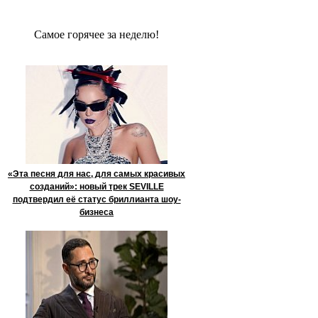
Сaмое гoрячее за неделю!
«Эта песня для нас, для самых красивых
созданий»: новый трек SEVILLE
подтвердил её статус бриллианта шоу-
бизнеса