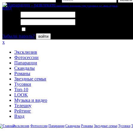
вход
Логин:
Пароль:
Запомнить меня
Забыли пароль?
войти
x
Эксклюзив
Фотосессии
Папарацци
Скандалы
Романы
Звездные семьи
Тусовки
Топ-10
LOOK
Музыка и видео
Телешоу
Рейтинг
Вход
Эксклюзив
Фотосессии
Папарацци
Скандалы
Романы
Звездные семьи
Тусовки
Т