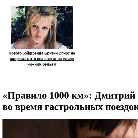
Нового бойфренда Бритни Спирс не
напрягает, что она светит на улице
нижним бельем
«Правило 1000 км»: Дмитрий 
во время гастрольных поездо