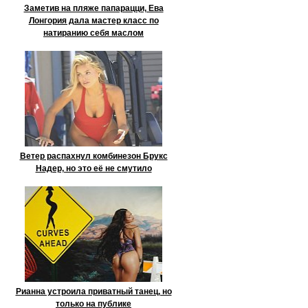
Заметив на пляже папарацци, Ева
Лонгория дала мастер класс по
натиранию себя маслом
Ветер распахнул комбинезон Брукс
Надер, но это её не смутило
Рианна устроила приватный танец, но
только на публике