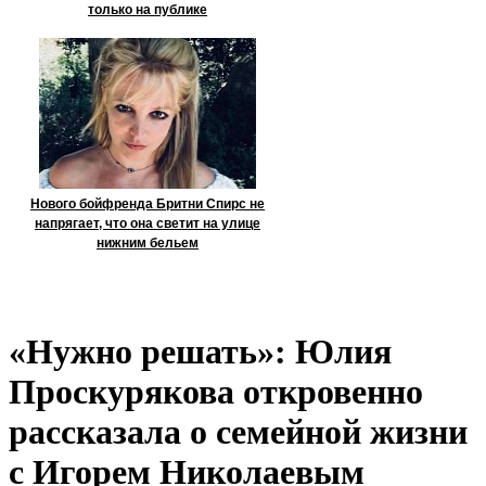
только на публике
Нового бойфренда Бритни Спирс не
напрягает, что она светит на улице
нижним бельем
«Нужно решать»: Юлия
Проскурякова откровенно
рассказала о семейной жизни
с Игорем Николаевым