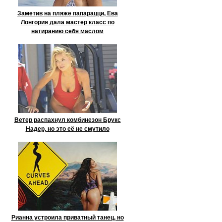
Заметив на пляже папарацци, Ева
Лонгория дала мастер класс по
натиранию себя маслом
Ветер распахнул комбинезон Брукс
Надер, но это её не смутило
Рианна устроила приватный танец, но