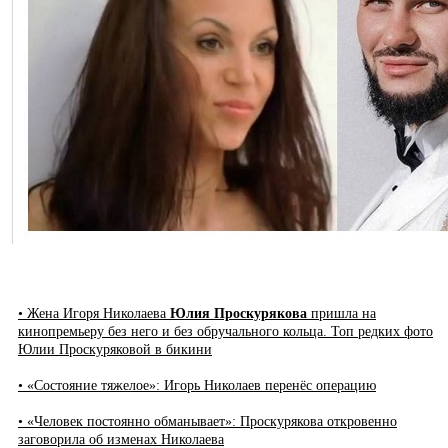
• Жена Игоря Николаева
Юлия Проскурякова
пришла на
кинопремьеру без него и без обручального кольца. Топ редких фото
Юлии Проскуряковой в бикини
• «Состояние тяжелое»: Игорь Николаев перенёс операцию
• «Человек постоянно обманывает»: Проскурякова откровенно
заговорила об изменах Николаева