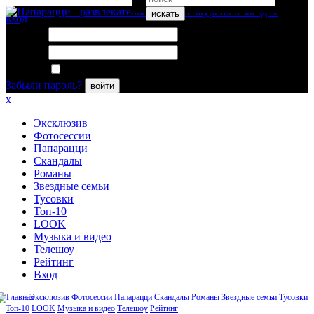
искать
вход
Логин:
Пароль:
Запомнить меня
Забыли пароль?
войти
x
Эксклюзив
Фотосессии
Папарацци
Скандалы
Романы
Звездные семьи
Тусовки
Топ-10
LOOK
Музыка и видео
Телешоу
Рейтинг
Вход
Эксклюзив
Фотосессии
Папарацци
Скандалы
Романы
Звездные семьи
Тусовки
Топ-10
LOOK
Музыка и видео
Телешоу
Рейтинг