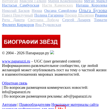
Виторган
Максим Галкин
Мария Кожевникова
Меган Маркл
Настасья Самбурская
Настя Каменских
Наташа Королева
Ольга Бузова
Николай Басков
Нюша
Оксана Самойлова
Павел Прилучный
Полина Гагарина
Прохор Шаляпин
Рианна
Тимати
Рита Дакота
Светлана Лобода
Сергей Лазарев
Филипп Киркоров
Яна Рудковская
© 2004 - 2026 Папарацци.ру
www.paparazzi.ru
– UGC (user generated content)
Информационно-развлекательное сообщество, где любой
желающий может опубликовать пост на тему о частной жизни
и взаимоотношениях мировых знаменитостей.
Обратная связь
| По вопросам размещения коммерческих новостей:
info@paparazzi.ru
| По вопросам размещения рекламы: adv@paparazzi.ru
Авторам
|
Правообладателям
Некоторые материалы сайта
содержат информацию для лиц
18+