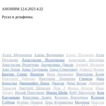
АНОНИМ
12.6.2023 4:22
Русал и дельфинка.
Алла
Агата Муцениеце
Алена Водонаева
Алена Шишкова
Анастасия Волочкова
Пугачева
Анастасия Костенко
Анастасия Решетова
Анджелина Джоли
Андрей Малахов
Анна Седокова
Ани Лорак
Анна Семенович
Анфиса Чехова
Виктория Боня
Бритни Спирс
Валерия
Вера Брежнева
Виктория Дайнеко
Виктория Лопырева
Глюкоза
Дана
Дмитрий
Борисова
Дженнифер Лопес
Джиган
Дима Билан
Дом 2
Тарасов
Дмитрий Шепелев
Жанна Фриске
Иван
Ургант
Иосиф Пригожин
Ирина Шейк
Кейт Миддлтон
Ким
Ксения Бородина
Ксения
Кардашьян
Кристина Асмус
Собчак
Курбан Омаров
Лера Кудрявцева
Мадонна
Максим