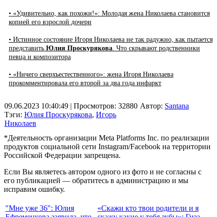
• «Удивительно, как похожи!»: Молодая жена Николаева становится
копией его взрослой дочери
• Истинное состояние Игоря Николаева не так радужно, как пытается
представить
Юлия Проскурякова
. Что скрывают родственники
певца и композитора
• «Ничего сверхъестественного»: жена Игоря Николаева
прокомментировала его второй за два года инфаркт
09.06.2023 10:40:49
| Просмотров: 32880
Автор:
Santana
Тэги:
Юлия Проскурякова
,
Игорь
Николаев
*Деятельность организации Meta Platforms Inc. по реализации
продуктов социальной сети Instagram/Facebook на территории
Российской Федерации запрещена.
Если Вы являетесь автором одного из фото и не согласны с
его публикацией — обратитесь в администрацию и мы
исправим ошибку.
"Мне уже 36": Юлия
«Скажи кто твои родители и я
Ефременкова заявила, что
скажу какие у тебя зубы»: Гиза