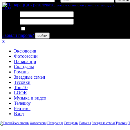
вход
Логин:
Пароль:
Запомнить меня
Забыли пароль?
войти
x
Эксклюзив
Фотосессии
Папарацци
Скандалы
Романы
Звездные семьи
Тусовки
Топ-10
LOOK
Музыка и видео
Телешоу
Рейтинг
Вход
Эксклюзив
Фотосессии
Папарацци
Скандалы
Романы
Звездные семьи
Тусовки
Т