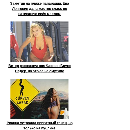
Заметив на пляже папарацци, Ева
Лонгория дала мастер класс по
натиранию себя маслом
Ветер распахнул комбинезон Брукс
Надер, но это её не смутило
Рианна устроила приватный танец, но
только на публике