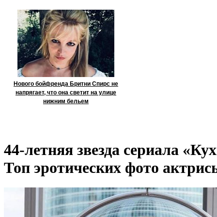
Нового бойфренда Бритни Спирс не
напрягает, что она светит на улице
нижним бельем
44-летняя звезда сериала «К
Топ эротических фото актрис