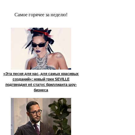
Сaмое гoрячее за неделю!
«Эта песня для нас, для самых красивых
созданий»: новый трек SEVILLE
подтвердил её статус бриллианта шоу-
бизнеса