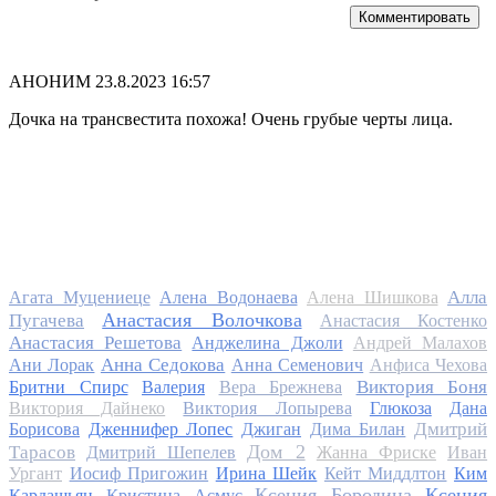
Комментировать
АНОНИМ
23.8.2023 16:57
Дочка на трансвестита похожа! Очень грубые черты лица.
Алла
Агата Муцениеце
Алена Водонаева
Алена Шишкова
Анастасия Волочкова
Пугачева
Анастасия Костенко
Анастасия Решетова
Анджелина Джоли
Андрей Малахов
Анна Седокова
Ани Лорак
Анна Семенович
Анфиса Чехова
Виктория Боня
Бритни Спирс
Валерия
Вера Брежнева
Виктория Дайнеко
Виктория Лопырева
Глюкоза
Дана
Дмитрий
Борисова
Дженнифер Лопес
Джиган
Дима Билан
Дом 2
Тарасов
Дмитрий Шепелев
Жанна Фриске
Иван
Ургант
Иосиф Пригожин
Ирина Шейк
Кейт Миддлтон
Ким
Ксения Бородина
Ксения
Кардашьян
Кристина Асмус