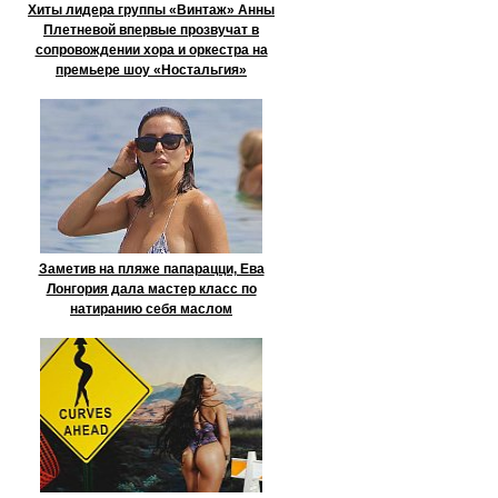
Хиты лидера группы «Винтаж» Анны
Плетневой впервые прозвучат в
сопровождении хора и оркестра на
премьере шоу «Ностальгия»
Заметив на пляже папарацци, Ева
Лонгория дала мастер класс по
натиранию себя маслом