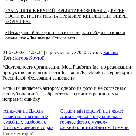
• ЗАРА,
ИГОРЬ КРУТОЙ
, ЮЛИЯ ТАРНОВЕЦКАЯ И ДРУГИЕ
ГОСТИ ВСТРЕТИЛИСЬ НА ПРЕМЬЕРЕ КИНОВЕРСИИ ОПЕРЫ
«ЗОЛУШКА»
• Неожиданный поворот: стало известно, кто победил во втором
сезоне шоу «Две звезды. Отцы и дети»
21.08.2023 14:03:34
| Просмотров: 37050
Автор:
Santana
Тэги:
Игорь Крутой
*Деятельность организации Meta Platforms Inc. по реализации
продуктов социальной сети Instagram/Facebook на территории
Российской Федерации запрещена.
Если Вы являетесь автором одного из фото и не согласны с
его публикацией — обратитесь в администрацию и мы
исправим ошибку.
Анджелина Джоли
Страстный поцелуй на пляже:
отметила завершение
Анна Седокова опубликовала
судебных разборок с
горячее фото с мужем-
Питтом сменой имиджа
баскетболистом Янисом Тиммой
1 комментарий