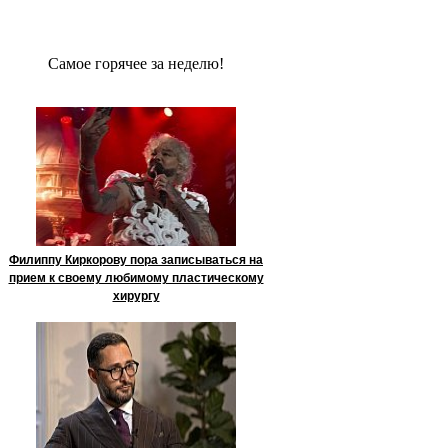
Сaмое гoрячее за неделю!
Филиппу Киркорову пора записываться на
прием к своему любимому пластическому
хирургу