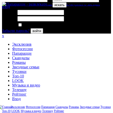
искать
вход
Логин:
Пароль:
Запомнить меня
Забыли пароль?
войти
x
Эксклюзив
Фотосессии
Папарацци
Скандалы
Романы
Звездные семьи
Тусовки
Топ-10
LOOK
Музыка и видео
Телешоу
Рейтинг
Вход
Эксклюзив
Фотосессии
Папарацци
Скандалы
Романы
Звездные семьи
Тусовки
Топ-10
LOOK
Музыка и видео
Телешоу
Рейтинг