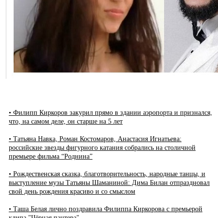
• Филипп Киркоров закурил прямо в здании аэропорта и признался,
что, на самом деле, он старше на 5 лет
• Татьяна Навка, Роман Костомаров, Анастасия Игнатьева:
российские звезды фигурного катания собрались на столичной
премьере фильма “Роднина”
• Рождественская сказка, благотворительность, народные танцы, и
выступление музы Татьяны Шаманиной: Дима Билан отпраздновал
свой день рождения красиво и со смыслом
• Таша Белая лично поздравила Филиппа Киркорова с премьерой
клипа "Чёрная пантера"