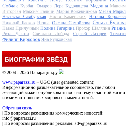
Собчак
Курбан Омаров
Лера Кудрявцева
Мадонна
Максим
Виторган
Максим Галкин
Мария Кожевникова
Меган Маркл
Настасья Самбурская
Настя Каменских
Наташа Королева
Ольга Бузова
Николай Басков
Нюша
Оксана Самойлова
Павел Прилучный
Полина Гагарина
Прохор Шаляпин
Рианна
Тимати
Рита Дакота
Светлана Лобода
Сергей Лазарев
Филипп Киркоров
Яна Рудковская
© 2004 - 2026 Папарацци.ру
www.paparazzi.ru
– UGC (user generated content)
Информационно-развлекательное сообщество, где любой
желающий может опубликовать пост на тему о частной жизни
и взаимоотношениях мировых знаменитостей.
Обратная связь
| По вопросам размещения коммерческих новостей:
info@paparazzi.ru
| По вопросам размещения рекламы: adv@paparazzi.ru