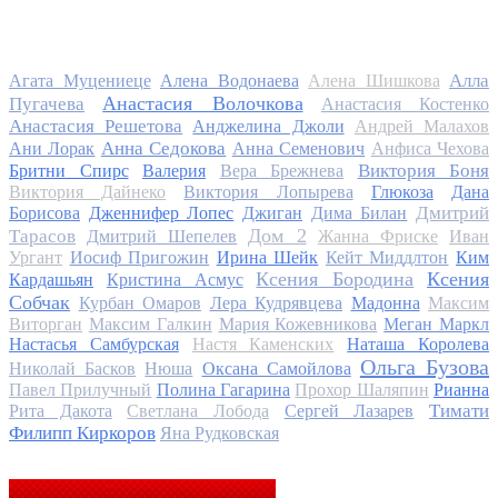
Алла
Агата Муцениеце
Алена Водонаева
Алена Шишкова
Анастасия Волочкова
Пугачева
Анастасия Костенко
Анастасия Решетова
Анджелина Джоли
Андрей Малахов
Анна Седокова
Ани Лорак
Анна Семенович
Анфиса Чехова
Виктория Боня
Бритни Спирс
Валерия
Вера Брежнева
Виктория Дайнеко
Виктория Лопырева
Глюкоза
Дана
Дмитрий
Борисова
Дженнифер Лопес
Джиган
Дима Билан
Дом 2
Тарасов
Дмитрий Шепелев
Жанна Фриске
Иван
Ургант
Иосиф Пригожин
Ирина Шейк
Кейт Миддлтон
Ким
Ксения Бородина
Ксения
Кардашьян
Кристина Асмус
Собчак
Курбан Омаров
Лера Кудрявцева
Мадонна
Максим
Виторган
Максим Галкин
Мария Кожевникова
Меган Маркл
Настасья Самбурская
Настя Каменских
Наташа Королева
Ольга Бузова
Николай Басков
Нюша
Оксана Самойлова
Павел Прилучный
Полина Гагарина
Прохор Шаляпин
Рианна
Тимати
Рита Дакота
Светлана Лобода
Сергей Лазарев
Филипп Киркоров
Яна Рудковская