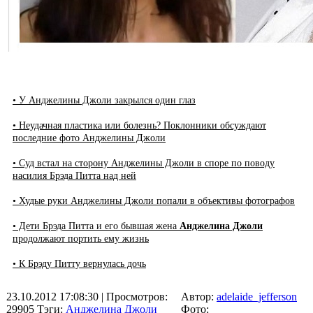
• У Анджелины Джоли закрылся один глаз
• Неудачная пластика или болезнь? Поклонники обсуждают
последние фото Анджелины Джоли
• Суд встал на сторону Анджелины Джоли в споре по поводу
насилия Брэда Питта над ней
• Худые руки Анджелины Джоли попали в объективы фотографов
• Дети Брэда Питта и его бывшая жена
Анджелина Джоли
продолжают портить ему жизнь
• К Брэду Питту вернулась дочь
23.10.2012 17:08:30
| Просмотров:
Автор:
adelaide_jefferson
29905
Тэги:
Анджелина Джоли
Фото: