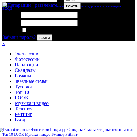
искать
вход
Логин:
Пароль:
Запомнить меня
Забыли пароль?
войти
x
Эксклюзив
Фотосессии
Папарацци
Скандалы
Романы
Звездные семьи
Тусовки
Топ-10
LOOK
Музыка и видео
Телешоу
Рейтинг
Вход
Эксклюзив
Фотосессии
Папарацци
Скандалы
Романы
Звездные семьи
Тусовки
Топ-10
LOOK
Музыка и видео
Телешоу
Рейтинг