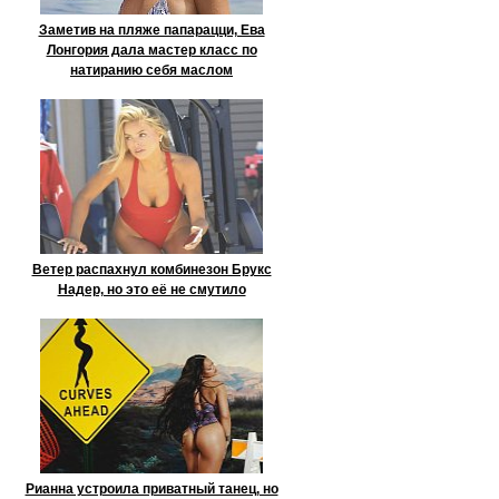
Заметив на пляже папарацци, Ева
Лонгория дала мастер класс по
натиранию себя маслом
Ветер распахнул комбинезон Брукс
Надер, но это её не смутило
Рианна устроила приватный танец, но