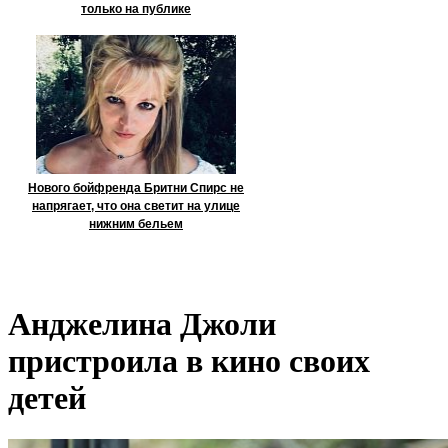
только на публике
Нового бойфренда Бритни Спирс не
напрягает, что она светит на улице
нижним бельем
Анджелина Джоли
пристроила в кино своих
детей